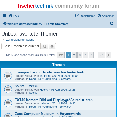
fischer
technik
community forum
FAQ
Registrieren
Anmelden
S
Website der ftcommunity
Foren-Übersicht
u
Unbeantwortete Themen
c
Zur erweiterten Suche
h
Suche
Erweiterte Suche
e
Seite
1
von
40
1
2
3
4
5
40
Nä
Die Suche ergab mehr als 1000 Treffer
…
Themen
Transportband / Bänder von fischertechnik
Letzter Beitrag von
fishfriend
«
09 Aug 2026, 11:04
Verfasst in
Robo Pro / Computing / Software
35995 + 35984
Letzter Beitrag von
Hucky
«
03 Aug 2026, 18:25
Verfasst in
Suche
TXT40 Kamera Bild auf Displaygröße reduzieren
Letzter Beitrag von
calliope
«
20 Jul 2026, 19:38
Verfasst in
Robo Pro / Computing / Software
Zuse Computer Museum in Hoyerswerda