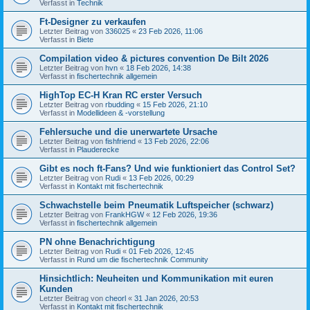
Verfasst in
Technik
Ft-Designer zu verkaufen
Letzter Beitrag von
336025
«
23 Feb 2026, 11:06
Verfasst in
Biete
Compilation video & pictures convention De Bilt 2026
Letzter Beitrag von
hvn
«
18 Feb 2026, 14:38
Verfasst in
fischertechnik allgemein
HighTop EC-H Kran RC erster Versuch
Letzter Beitrag von
rbudding
«
15 Feb 2026, 21:10
Verfasst in
Modellideen & -vorstellung
Fehlersuche und die unerwartete Ursache
Letzter Beitrag von
fishfriend
«
13 Feb 2026, 22:06
Verfasst in
Plauderecke
Gibt es noch ft-Fans? Und wie funktioniert das Control Set?
Letzter Beitrag von
Rudi
«
13 Feb 2026, 00:29
Verfasst in
Kontakt mit fischertechnik
Schwachstelle beim Pneumatik Luftspeicher (schwarz)
Letzter Beitrag von
FrankHGW
«
12 Feb 2026, 19:36
Verfasst in
fischertechnik allgemein
PN ohne Benachrichtigung
Letzter Beitrag von
Rudi
«
01 Feb 2026, 12:45
Verfasst in
Rund um die fischertechnik Community
Hinsichtlich: Neuheiten und Kommunikation mit euren
Kunden
Letzter Beitrag von
cheorl
«
31 Jan 2026, 20:53
Verfasst in
Kontakt mit fischertechnik