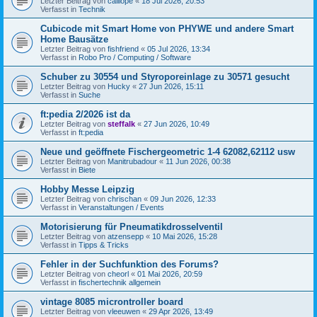
Letzter Beitrag von
calliope
«
18 Jul 2026, 20:53
Verfasst in
Technik
Cubicode mit Smart Home von PHYWE und andere Smart
Home Bausätze
Letzter Beitrag von
fishfriend
«
05 Jul 2026, 13:34
Verfasst in
Robo Pro / Computing / Software
Schuber zu 30554 und Styroporeinlage zu 30571 gesucht
Letzter Beitrag von
Hucky
«
27 Jun 2026, 15:11
Verfasst in
Suche
ft:pedia 2/2026 ist da
Letzter Beitrag von
steffalk
«
27 Jun 2026, 10:49
Verfasst in
ft:pedia
Neue und geöffnete Fischergeometric 1-4 62082,62112 usw
Letzter Beitrag von
Manitrubadour
«
11 Jun 2026, 00:38
Verfasst in
Biete
Hobby Messe Leipzig
Letzter Beitrag von
chrischan
«
09 Jun 2026, 12:33
Verfasst in
Veranstaltungen / Events
Motorisierung für Pneumatikdrosselventil
Letzter Beitrag von
atzensepp
«
10 Mai 2026, 15:28
Verfasst in
Tipps & Tricks
Fehler in der Suchfunktion des Forums?
Letzter Beitrag von
cheorl
«
01 Mai 2026, 20:59
Verfasst in
fischertechnik allgemein
vintage 8085 microntroller board
Letzter Beitrag von
vleeuwen
«
29 Apr 2026, 13:49