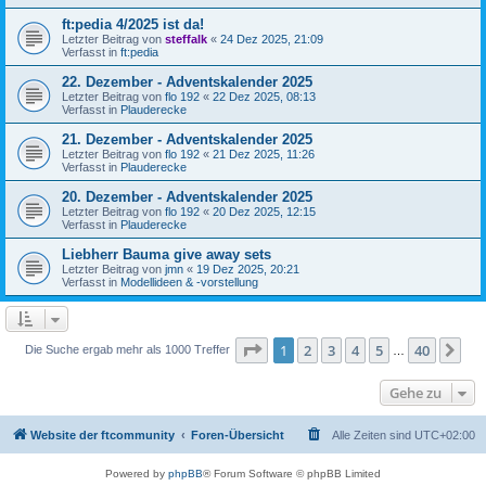
ft:pedia 4/2025 ist da!
Letzter Beitrag von
steffalk
«
24 Dez 2025, 21:09
Verfasst in
ft:pedia
22. Dezember - Adventskalender 2025
Letzter Beitrag von
flo 192
«
22 Dez 2025, 08:13
Verfasst in
Plauderecke
21. Dezember - Adventskalender 2025
Letzter Beitrag von
flo 192
«
21 Dez 2025, 11:26
Verfasst in
Plauderecke
20. Dezember - Adventskalender 2025
Letzter Beitrag von
flo 192
«
20 Dez 2025, 12:15
Verfasst in
Plauderecke
Liebherr Bauma give away sets
Letzter Beitrag von
jmn
«
19 Dez 2025, 20:21
Verfasst in
Modellideen & -vorstellung
Seite
1
von
40
1
2
3
4
5
40
Nä
Die Suche ergab mehr als 1000 Treffer
…
Gehe zu
Website der ftcommunity
Foren-Übersicht
Alle Zeiten sind
UTC+02:00
Powered by
phpBB
® Forum Software © phpBB Limited