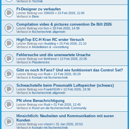
Verfasst in
Technik
Ft-Designer zu verkaufen
Letzter Beitrag von
336025
«
23 Feb 2026, 11:06
Verfasst in
Biete
Compilation video & pictures convention De Bilt 2026
Letzter Beitrag von
hvn
«
18 Feb 2026, 14:38
Verfasst in
fischertechnik allgemein
HighTop EC-H Kran RC erster Versuch
Letzter Beitrag von
rbudding
«
15 Feb 2026, 21:10
Verfasst in
Modellideen & -vorstellung
Fehlersuche und die unerwartete Ursache
Letzter Beitrag von
fishfriend
«
13 Feb 2026, 22:06
Verfasst in
Plauderecke
Gibt es noch ft-Fans? Und wie funktioniert das Control Set?
Letzter Beitrag von
Rudi
«
13 Feb 2026, 00:29
Verfasst in
Kontakt mit fischertechnik
Schwachstelle beim Pneumatik Luftspeicher (schwarz)
Letzter Beitrag von
FrankHGW
«
12 Feb 2026, 19:36
Verfasst in
fischertechnik allgemein
PN ohne Benachrichtigung
Letzter Beitrag von
Rudi
«
01 Feb 2026, 12:45
Verfasst in
Rund um die fischertechnik Community
Hinsichtlich: Neuheiten und Kommunikation mit euren
Kunden
Letzter Beitrag von
cheorl
«
31 Jan 2026, 20:53
Verfasst in
Kontakt mit fischertechnik