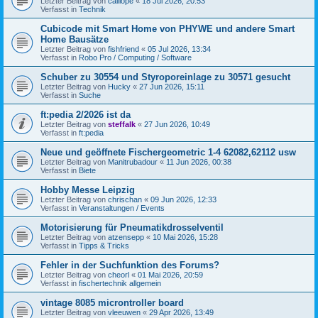
Letzter Beitrag von
calliope
«
18 Jul 2026, 20:53
Verfasst in
Technik
Cubicode mit Smart Home von PHYWE und andere Smart
Home Bausätze
Letzter Beitrag von
fishfriend
«
05 Jul 2026, 13:34
Verfasst in
Robo Pro / Computing / Software
Schuber zu 30554 und Styroporeinlage zu 30571 gesucht
Letzter Beitrag von
Hucky
«
27 Jun 2026, 15:11
Verfasst in
Suche
ft:pedia 2/2026 ist da
Letzter Beitrag von
steffalk
«
27 Jun 2026, 10:49
Verfasst in
ft:pedia
Neue und geöffnete Fischergeometric 1-4 62082,62112 usw
Letzter Beitrag von
Manitrubadour
«
11 Jun 2026, 00:38
Verfasst in
Biete
Hobby Messe Leipzig
Letzter Beitrag von
chrischan
«
09 Jun 2026, 12:33
Verfasst in
Veranstaltungen / Events
Motorisierung für Pneumatikdrosselventil
Letzter Beitrag von
atzensepp
«
10 Mai 2026, 15:28
Verfasst in
Tipps & Tricks
Fehler in der Suchfunktion des Forums?
Letzter Beitrag von
cheorl
«
01 Mai 2026, 20:59
Verfasst in
fischertechnik allgemein
vintage 8085 microntroller board
Letzter Beitrag von
vleeuwen
«
29 Apr 2026, 13:49