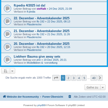
ft:pedia 4/2025 ist da!
Letzter Beitrag von
steffalk
«
24 Dez 2025, 21:09
Verfasst in
ft:pedia
22. Dezember - Adventskalender 2025
Letzter Beitrag von
flo 192
«
22 Dez 2025, 08:13
Verfasst in
Plauderecke
21. Dezember - Adventskalender 2025
Letzter Beitrag von
flo 192
«
21 Dez 2025, 11:26
Verfasst in
Plauderecke
20. Dezember - Adventskalender 2025
Letzter Beitrag von
flo 192
«
20 Dez 2025, 12:15
Verfasst in
Plauderecke
Liebherr Bauma give away sets
Letzter Beitrag von
jmn
«
19 Dez 2025, 20:21
Verfasst in
Modellideen & -vorstellung
Seite
1
von
40
1
2
3
4
5
40
Nä
Die Suche ergab mehr als 1000 Treffer
…
Gehe zu
Website der ftcommunity
Foren-Übersicht
Alle Zeiten sind
UTC+02:00
Powered by
phpBB
® Forum Software © phpBB Limited