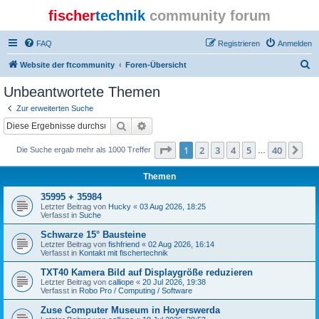
fischer
technik
community forum
FAQ
Registrieren
Anmelden
S
Website der ftcommunity
Foren-Übersicht
u
Unbeantwortete Themen
c
Zur erweiterten Suche
h
Suche
Erweiterte Suche
e
Seite
1
von
40
1
2
3
4
5
40
Nä
Die Suche ergab mehr als 1000 Treffer
…
Themen
35995 + 35984
Letzter Beitrag von
Hucky
«
03 Aug 2026, 18:25
Verfasst in
Suche
Schwarze 15° Bausteine
Letzter Beitrag von
fishfriend
«
02 Aug 2026, 16:14
Verfasst in
Kontakt mit fischertechnik
TXT40 Kamera Bild auf Displaygröße reduzieren
Letzter Beitrag von
calliope
«
20 Jul 2026, 19:38
Verfasst in
Robo Pro / Computing / Software
Zuse Computer Museum in Hoyerswerda