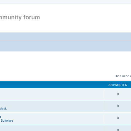
mmunity forum
Die Suche 
ANTWORTEN
0
0
chnik
n
0
 Software
0