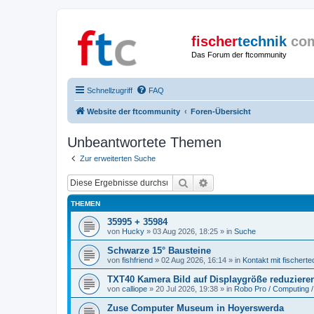
fischer
technik
co
Das Forum der ftcommunity
Schnellzugriff
FAQ
Website der ftcommunity
Foren-Übersicht
Unbeantwortete Themen
Zur erweiterten Suche
Suche
Erweiterte Suche
THEMEN
35995 + 35984
von
Hucky
» 03 Aug 2026, 18:25 » in
Suche
Schwarze 15° Bausteine
von
fishfriend
» 02 Aug 2026, 16:14 » in
Kontakt mit fischerte
TXT40 Kamera Bild auf Displaygröße reduziere
von
calliope
» 20 Jul 2026, 19:38 » in
Robo Pro / Computing /
Zuse Computer Museum in Hoyerswerda