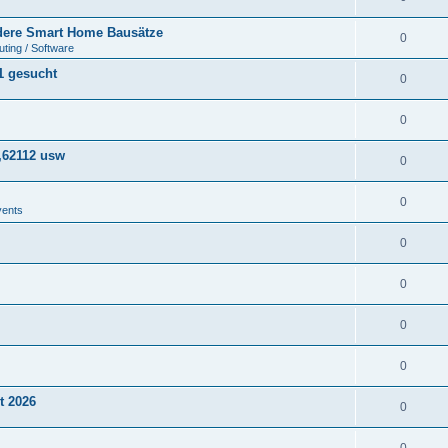
ere Smart Home Bausätze
0
ting / Software
1 gesucht
0
0
,62112 usw
0
0
vents
0
0
0
0
t 2026
0