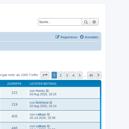
Suche
Erweiterte Suche
Registrieren
Anmelden
Seite
1
von
40
1
2
3
4
5
40
Nächste
ergab mehr als 1000 Treffer
…
ZUGRIFFE
LETZTER BEITRAG
von
Hucky
222
03 Aug 2026, 18:25
von
fishfriend
219
02 Aug 2026, 16:14
von
calliope
405
20 Jul 2026, 19:38
von
calliope
446