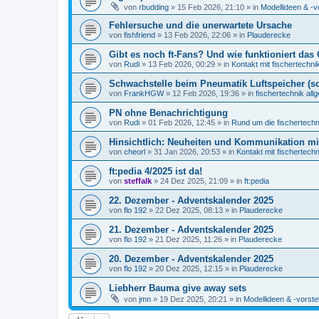
von
rbudding
» 15 Feb 2026, 21:10 » in
Modellideen & -v
Fehlersuche und die unerwartete Ursache
von
fishfriend
» 13 Feb 2026, 22:06 » in
Plauderecke
Gibt es noch ft-Fans? Und wie funktioniert das 
von
Rudi
» 13 Feb 2026, 00:29 » in
Kontakt mit fischertechni
Schwachstelle beim Pneumatik Luftspeicher (s
von
FrankHGW
» 12 Feb 2026, 19:36 » in
fischertechnik all
PN ohne Benachrichtigung
von
Rudi
» 01 Feb 2026, 12:45 » in
Rund um die fischertech
Hinsichtlich: Neuheiten und Kommunikation m
von
cheorl
» 31 Jan 2026, 20:53 » in
Kontakt mit fischertechn
ft:pedia 4/2025 ist da!
von
steffalk
» 24 Dez 2025, 21:09 » in
ft:pedia
22. Dezember - Adventskalender 2025
von
flo 192
» 22 Dez 2025, 08:13 » in
Plauderecke
21. Dezember - Adventskalender 2025
von
flo 192
» 21 Dez 2025, 11:26 » in
Plauderecke
20. Dezember - Adventskalender 2025
von
flo 192
» 20 Dez 2025, 12:15 » in
Plauderecke
Liebherr Bauma give away sets
von
jmn
» 19 Dez 2025, 20:21 » in
Modellideen & -vorste