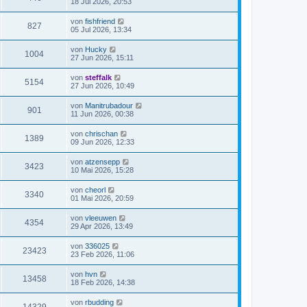
18 Jul 2026, 20:53
von
fishfriend
827
05 Jul 2026, 13:34
von
Hucky
1004
27 Jun 2026, 15:11
von
steffalk
5154
27 Jun 2026, 10:49
von
Manitrubadour
901
11 Jun 2026, 00:38
von
chrischan
1389
09 Jun 2026, 12:33
von
atzensepp
3423
10 Mai 2026, 15:28
von
cheorl
3340
01 Mai 2026, 20:59
von
vleeuwen
4354
29 Apr 2026, 13:49
von
336025
23423
23 Feb 2026, 11:06
von
hvn
13458
18 Feb 2026, 14:38
von
rbudding