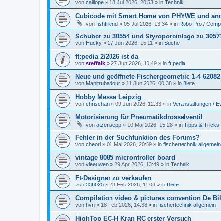
von
calliope
» 18 Jul 2026, 20:53 » in
Technik
Cubicode mit Smart Home von PHYWE und and
von
fishfriend
» 05 Jul 2026, 13:34 » in
Robo Pro / Compu
Schuber zu 30554 und Styroporeinlage zu 3057
von
Hucky
» 27 Jun 2026, 15:11 » in
Suche
ft:pedia 2/2026 ist da
von
steffalk
» 27 Jun 2026, 10:49 » in
ft:pedia
Neue und geöffnete Fischergeometric 1-4 62082
von
Manitrubadour
» 11 Jun 2026, 00:38 » in
Biete
Hobby Messe Leipzig
von
chrischan
» 09 Jun 2026, 12:33 » in
Veranstaltungen / E
Motorisierung für Pneumatikdrosselventil
von
atzensepp
» 10 Mai 2026, 15:28 » in
Tipps & Tricks
Fehler in der Suchfunktion des Forums?
von
cheorl
» 01 Mai 2026, 20:59 » in
fischertechnik allgemein
vintage 8085 microntroller board
von
vleeuwen
» 29 Apr 2026, 13:49 » in
Technik
Ft-Designer zu verkaufen
von
336025
» 23 Feb 2026, 11:06 » in
Biete
Compilation video & pictures convention De Bil
von
hvn
» 18 Feb 2026, 14:38 » in
fischertechnik allgemein
HighTop EC-H Kran RC erster Versuch