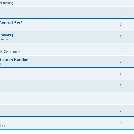
0
orstellung
0
Control Set?
0
k
chwarz)
0
gemein
0
nik Community
it euren Kunden
0
ik
0
0
0
0
0
llung