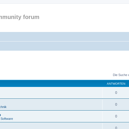
mmunity forum
Die Suche 
ANTWORTEN
0
0
chnik
n
0
 Software
0