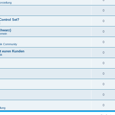
0
orstellung
0
Control Set?
0
k
chwarz)
0
gemein
0
nik Community
it euren Kunden
0
ik
0
0
0
0
0
llung