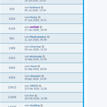
18 Jul 2026, 20:53
von
fishfriend
825
05 Jul 2026, 13:34
von
Hucky
1004
27 Jun 2026, 15:11
von
steffalk
5146
27 Jun 2026, 10:49
von
Manitrubadour
901
11 Jun 2026, 00:38
von
chrischan
1389
09 Jun 2026, 12:33
von
atzensepp
3423
10 Mai 2026, 15:28
von
cheorl
3340
01 Mai 2026, 20:59
von
vleeuwen
4354
29 Apr 2026, 13:49
von
336025
23423
23 Feb 2026, 11:06
von
hvn
13458
18 Feb 2026, 14:38
von
rbudding