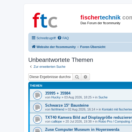
fischer
technik
co
Das Forum der ftcommunity
Schnellzugriff
FAQ
Website der ftcommunity
Foren-Übersicht
Unbeantwortete Themen
Zur erweiterten Suche
Suche
Erweiterte Suche
THEMEN
35995 + 35984
von
Hucky
» 03 Aug 2026, 18:25 » in
Suche
Schwarze 15° Bausteine
von
fishfriend
» 02 Aug 2026, 16:14 » in
Kontakt mit fischerte
TXT40 Kamera Bild auf Displaygröße reduziere
von
calliope
» 20 Jul 2026, 19:38 » in
Robo Pro / Computing /
Zuse Computer Museum in Hoyerswerda