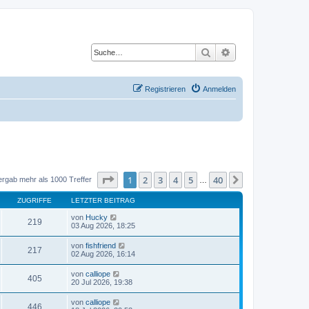
Suche
Erweiterte Suche
Registrieren
Anmelden
Seite
1
von
40
1
2
3
4
5
40
Nächste
ergab mehr als 1000 Treffer
…
ZUGRIFFE
LETZTER BEITRAG
von
Hucky
219
03 Aug 2026, 18:25
von
fishfriend
217
02 Aug 2026, 16:14
von
calliope
405
20 Jul 2026, 19:38
von
calliope
446