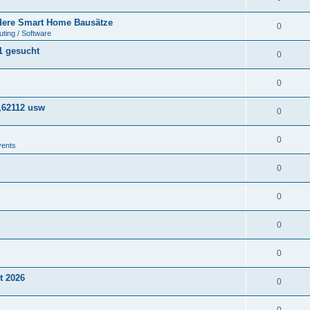
ere Smart Home Bausätze
0
ting / Software
1 gesucht
0
0
,62112 usw
0
0
vents
0
0
0
0
t 2026
0