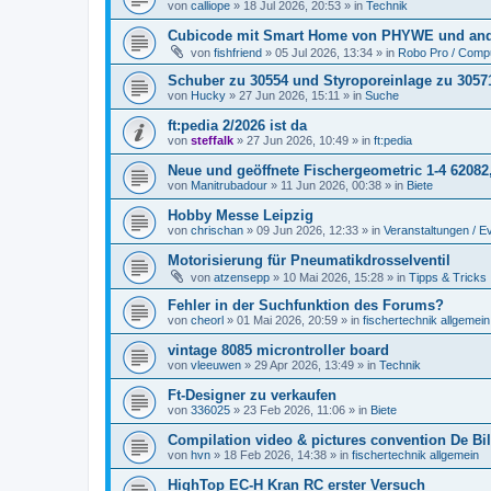
von
calliope
» 18 Jul 2026, 20:53 » in
Technik
Cubicode mit Smart Home von PHYWE und and
von
fishfriend
» 05 Jul 2026, 13:34 » in
Robo Pro / Compu
Schuber zu 30554 und Styroporeinlage zu 3057
von
Hucky
» 27 Jun 2026, 15:11 » in
Suche
ft:pedia 2/2026 ist da
von
steffalk
» 27 Jun 2026, 10:49 » in
ft:pedia
Neue und geöffnete Fischergeometric 1-4 62082
von
Manitrubadour
» 11 Jun 2026, 00:38 » in
Biete
Hobby Messe Leipzig
von
chrischan
» 09 Jun 2026, 12:33 » in
Veranstaltungen / E
Motorisierung für Pneumatikdrosselventil
von
atzensepp
» 10 Mai 2026, 15:28 » in
Tipps & Tricks
Fehler in der Suchfunktion des Forums?
von
cheorl
» 01 Mai 2026, 20:59 » in
fischertechnik allgemein
vintage 8085 microntroller board
von
vleeuwen
» 29 Apr 2026, 13:49 » in
Technik
Ft-Designer zu verkaufen
von
336025
» 23 Feb 2026, 11:06 » in
Biete
Compilation video & pictures convention De Bil
von
hvn
» 18 Feb 2026, 14:38 » in
fischertechnik allgemein
HighTop EC-H Kran RC erster Versuch