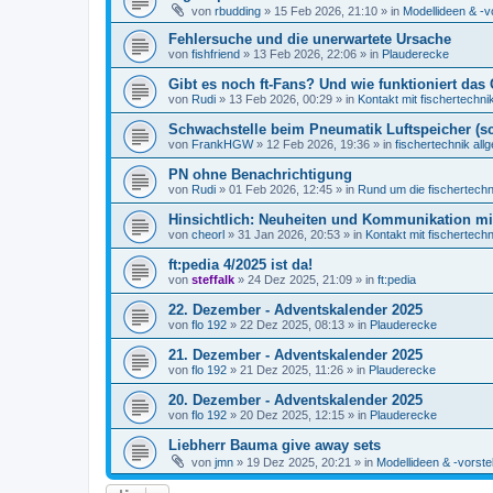
von
rbudding
» 15 Feb 2026, 21:10 » in
Modellideen & -v
Fehlersuche und die unerwartete Ursache
von
fishfriend
» 13 Feb 2026, 22:06 » in
Plauderecke
Gibt es noch ft-Fans? Und wie funktioniert das 
von
Rudi
» 13 Feb 2026, 00:29 » in
Kontakt mit fischertechni
Schwachstelle beim Pneumatik Luftspeicher (s
von
FrankHGW
» 12 Feb 2026, 19:36 » in
fischertechnik all
PN ohne Benachrichtigung
von
Rudi
» 01 Feb 2026, 12:45 » in
Rund um die fischertech
Hinsichtlich: Neuheiten und Kommunikation m
von
cheorl
» 31 Jan 2026, 20:53 » in
Kontakt mit fischertechn
ft:pedia 4/2025 ist da!
von
steffalk
» 24 Dez 2025, 21:09 » in
ft:pedia
22. Dezember - Adventskalender 2025
von
flo 192
» 22 Dez 2025, 08:13 » in
Plauderecke
21. Dezember - Adventskalender 2025
von
flo 192
» 21 Dez 2025, 11:26 » in
Plauderecke
20. Dezember - Adventskalender 2025
von
flo 192
» 20 Dez 2025, 12:15 » in
Plauderecke
Liebherr Bauma give away sets
von
jmn
» 19 Dez 2025, 20:21 » in
Modellideen & -vorste