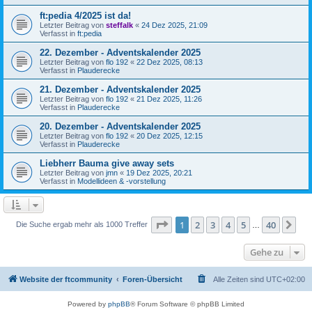
ft:pedia 4/2025 ist da!
Letzter Beitrag von
steffalk
«
24 Dez 2025, 21:09
Verfasst in
ft:pedia
22. Dezember - Adventskalender 2025
Letzter Beitrag von
flo 192
«
22 Dez 2025, 08:13
Verfasst in
Plauderecke
21. Dezember - Adventskalender 2025
Letzter Beitrag von
flo 192
«
21 Dez 2025, 11:26
Verfasst in
Plauderecke
20. Dezember - Adventskalender 2025
Letzter Beitrag von
flo 192
«
20 Dez 2025, 12:15
Verfasst in
Plauderecke
Liebherr Bauma give away sets
Letzter Beitrag von
jmn
«
19 Dez 2025, 20:21
Verfasst in
Modellideen & -vorstellung
Seite
1
von
40
1
2
3
4
5
40
Nä
Die Suche ergab mehr als 1000 Treffer
…
Gehe zu
Website der ftcommunity
Foren-Übersicht
Alle Zeiten sind
UTC+02:00
Powered by
phpBB
® Forum Software © phpBB Limited