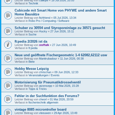
Letzter Beitrag von
calliope
«
18 Jul 2026, 20:53
Verfasst in
Technik
Cubicode mit Smart Home von PHYWE und andere Smart
Home Bausätze
Letzter Beitrag von
fishfriend
«
05 Jul 2026, 13:34
Verfasst in
Robo Pro / Computing / Software
Schuber zu 30554 und Styroporeinlage zu 30571 gesucht
Letzter Beitrag von
Hucky
«
27 Jun 2026, 15:11
Verfasst in
Suche
ft:pedia 2/2026 ist da
Letzter Beitrag von
steffalk
«
27 Jun 2026, 10:49
Verfasst in
ft:pedia
Neue und geöffnete Fischergeometric 1-4 62082,62112 usw
Letzter Beitrag von
Manitrubadour
«
11 Jun 2026, 00:38
Verfasst in
Biete
Hobby Messe Leipzig
Letzter Beitrag von
chrischan
«
09 Jun 2026, 12:33
Verfasst in
Veranstaltungen / Events
Motorisierung für Pneumatikdrosselventil
Letzter Beitrag von
atzensepp
«
10 Mai 2026, 15:28
Verfasst in
Tipps & Tricks
Fehler in der Suchfunktion des Forums?
Letzter Beitrag von
cheorl
«
01 Mai 2026, 20:59
Verfasst in
fischertechnik allgemein
vintage 8085 microntroller board
Letzter Beitrag von
vleeuwen
«
29 Apr 2026, 13:49