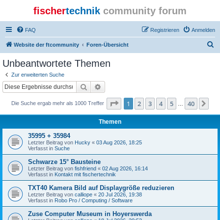
fischer
technik
community forum
FAQ
Registrieren
Anmelden
S
Website der ftcommunity
Foren-Übersicht
u
Unbeantwortete Themen
c
Zur erweiterten Suche
h
Suche
Erweiterte Suche
e
Seite
1
von
40
1
2
3
4
5
40
Nä
Die Suche ergab mehr als 1000 Treffer
…
Themen
35995 + 35984
Letzter Beitrag von
Hucky
«
03 Aug 2026, 18:25
Verfasst in
Suche
Schwarze 15° Bausteine
Letzter Beitrag von
fishfriend
«
02 Aug 2026, 16:14
Verfasst in
Kontakt mit fischertechnik
TXT40 Kamera Bild auf Displaygröße reduzieren
Letzter Beitrag von
calliope
«
20 Jul 2026, 19:38
Verfasst in
Robo Pro / Computing / Software
Zuse Computer Museum in Hoyerswerda