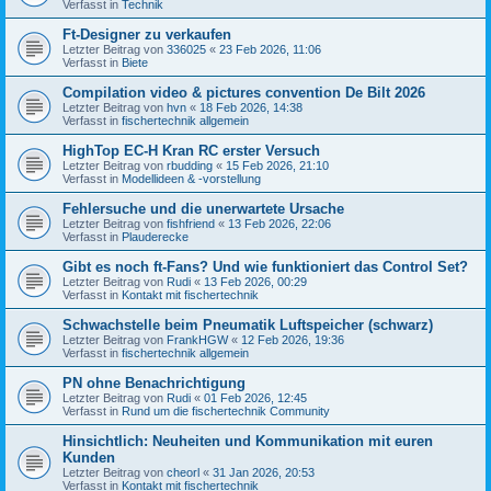
Verfasst in
Technik
Ft-Designer zu verkaufen
Letzter Beitrag von
336025
«
23 Feb 2026, 11:06
Verfasst in
Biete
Compilation video & pictures convention De Bilt 2026
Letzter Beitrag von
hvn
«
18 Feb 2026, 14:38
Verfasst in
fischertechnik allgemein
HighTop EC-H Kran RC erster Versuch
Letzter Beitrag von
rbudding
«
15 Feb 2026, 21:10
Verfasst in
Modellideen & -vorstellung
Fehlersuche und die unerwartete Ursache
Letzter Beitrag von
fishfriend
«
13 Feb 2026, 22:06
Verfasst in
Plauderecke
Gibt es noch ft-Fans? Und wie funktioniert das Control Set?
Letzter Beitrag von
Rudi
«
13 Feb 2026, 00:29
Verfasst in
Kontakt mit fischertechnik
Schwachstelle beim Pneumatik Luftspeicher (schwarz)
Letzter Beitrag von
FrankHGW
«
12 Feb 2026, 19:36
Verfasst in
fischertechnik allgemein
PN ohne Benachrichtigung
Letzter Beitrag von
Rudi
«
01 Feb 2026, 12:45
Verfasst in
Rund um die fischertechnik Community
Hinsichtlich: Neuheiten und Kommunikation mit euren
Kunden
Letzter Beitrag von
cheorl
«
31 Jan 2026, 20:53
Verfasst in
Kontakt mit fischertechnik