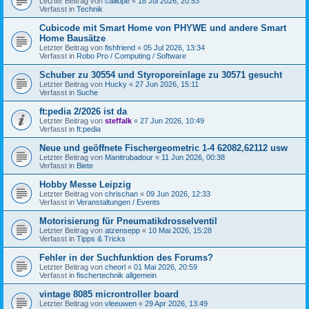
Letzter Beitrag von
calliope
«
18 Jul 2026, 20:53
Verfasst in
Technik
Cubicode mit Smart Home von PHYWE und andere Smart
Home Bausätze
Letzter Beitrag von
fishfriend
«
05 Jul 2026, 13:34
Verfasst in
Robo Pro / Computing / Software
Schuber zu 30554 und Styroporeinlage zu 30571 gesucht
Letzter Beitrag von
Hucky
«
27 Jun 2026, 15:11
Verfasst in
Suche
ft:pedia 2/2026 ist da
Letzter Beitrag von
steffalk
«
27 Jun 2026, 10:49
Verfasst in
ft:pedia
Neue und geöffnete Fischergeometric 1-4 62082,62112 usw
Letzter Beitrag von
Manitrubadour
«
11 Jun 2026, 00:38
Verfasst in
Biete
Hobby Messe Leipzig
Letzter Beitrag von
chrischan
«
09 Jun 2026, 12:33
Verfasst in
Veranstaltungen / Events
Motorisierung für Pneumatikdrosselventil
Letzter Beitrag von
atzensepp
«
10 Mai 2026, 15:28
Verfasst in
Tipps & Tricks
Fehler in der Suchfunktion des Forums?
Letzter Beitrag von
cheorl
«
01 Mai 2026, 20:59
Verfasst in
fischertechnik allgemein
vintage 8085 microntroller board
Letzter Beitrag von
vleeuwen
«
29 Apr 2026, 13:49