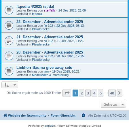
ft:pedia 4/2025 ist da!
Letzter Beitrag von
steffalk
«
24 Dez 2025, 21:09
Verfasst in
ft:pedia
22. Dezember - Adventskalender 2025
Letzter Beitrag von
flo 192
«
22 Dez 2025, 08:13
Verfasst in
Plauderecke
21. Dezember - Adventskalender 2025
Letzter Beitrag von
flo 192
«
21 Dez 2025, 11:26
Verfasst in
Plauderecke
20. Dezember - Adventskalender 2025
Letzter Beitrag von
flo 192
«
20 Dez 2025, 12:15
Verfasst in
Plauderecke
Liebherr Bauma give away sets
Letzter Beitrag von
jmn
«
19 Dez 2025, 20:21
Verfasst in
Modellideen & -vorstellung
Seite
1
von
40
1
2
3
4
5
40
Nä
Die Suche ergab mehr als 1000 Treffer
…
Gehe zu
Website der ftcommunity
Foren-Übersicht
Alle Zeiten sind
UTC+02:00
Powered by
phpBB
® Forum Software © phpBB Limited