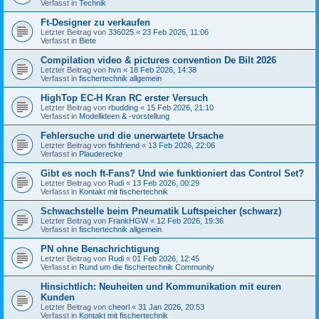
Verfasst in
Technik
Ft-Designer zu verkaufen
Letzter Beitrag von
336025
«
23 Feb 2026, 11:06
Verfasst in
Biete
Compilation video & pictures convention De Bilt 2026
Letzter Beitrag von
hvn
«
18 Feb 2026, 14:38
Verfasst in
fischertechnik allgemein
HighTop EC-H Kran RC erster Versuch
Letzter Beitrag von
rbudding
«
15 Feb 2026, 21:10
Verfasst in
Modellideen & -vorstellung
Fehlersuche und die unerwartete Ursache
Letzter Beitrag von
fishfriend
«
13 Feb 2026, 22:06
Verfasst in
Plauderecke
Gibt es noch ft-Fans? Und wie funktioniert das Control Set?
Letzter Beitrag von
Rudi
«
13 Feb 2026, 00:29
Verfasst in
Kontakt mit fischertechnik
Schwachstelle beim Pneumatik Luftspeicher (schwarz)
Letzter Beitrag von
FrankHGW
«
12 Feb 2026, 19:36
Verfasst in
fischertechnik allgemein
PN ohne Benachrichtigung
Letzter Beitrag von
Rudi
«
01 Feb 2026, 12:45
Verfasst in
Rund um die fischertechnik Community
Hinsichtlich: Neuheiten und Kommunikation mit euren
Kunden
Letzter Beitrag von
cheorl
«
31 Jan 2026, 20:53
Verfasst in
Kontakt mit fischertechnik