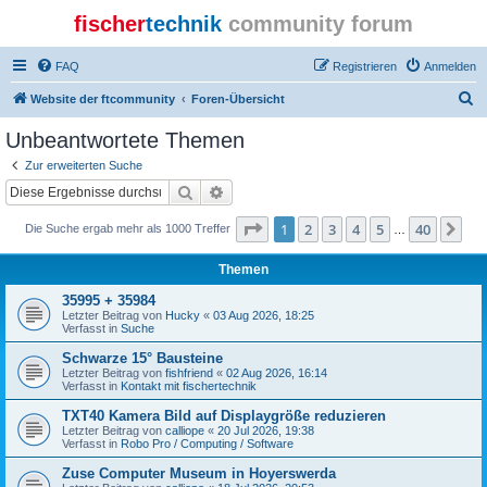
fischer
technik
community forum
FAQ
Registrieren
Anmelden
S
Website der ftcommunity
Foren-Übersicht
u
Unbeantwortete Themen
c
Zur erweiterten Suche
h
Suche
Erweiterte Suche
e
Seite
1
von
40
1
2
3
4
5
40
Nä
Die Suche ergab mehr als 1000 Treffer
…
Themen
35995 + 35984
Letzter Beitrag von
Hucky
«
03 Aug 2026, 18:25
Verfasst in
Suche
Schwarze 15° Bausteine
Letzter Beitrag von
fishfriend
«
02 Aug 2026, 16:14
Verfasst in
Kontakt mit fischertechnik
TXT40 Kamera Bild auf Displaygröße reduzieren
Letzter Beitrag von
calliope
«
20 Jul 2026, 19:38
Verfasst in
Robo Pro / Computing / Software
Zuse Computer Museum in Hoyerswerda