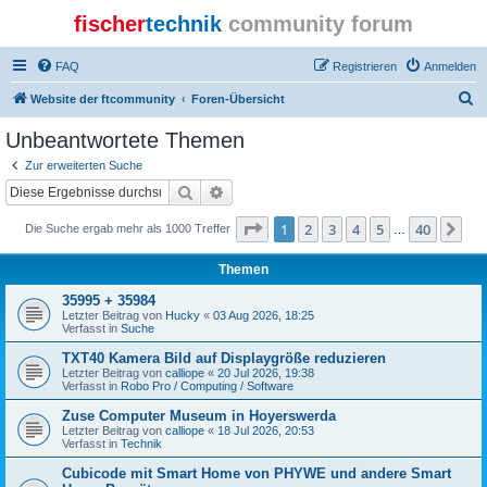
fischer
technik
community forum
FAQ
Registrieren
Anmelden
S
Website der ftcommunity
Foren-Übersicht
u
Unbeantwortete Themen
c
Zur erweiterten Suche
h
Suche
Erweiterte Suche
e
Seite
1
von
40
1
2
3
4
5
40
Nä
Die Suche ergab mehr als 1000 Treffer
…
Themen
35995 + 35984
Letzter Beitrag von
Hucky
«
03 Aug 2026, 18:25
Verfasst in
Suche
TXT40 Kamera Bild auf Displaygröße reduzieren
Letzter Beitrag von
calliope
«
20 Jul 2026, 19:38
Verfasst in
Robo Pro / Computing / Software
Zuse Computer Museum in Hoyerswerda
Letzter Beitrag von
calliope
«
18 Jul 2026, 20:53
Verfasst in
Technik
Cubicode mit Smart Home von PHYWE und andere Smart