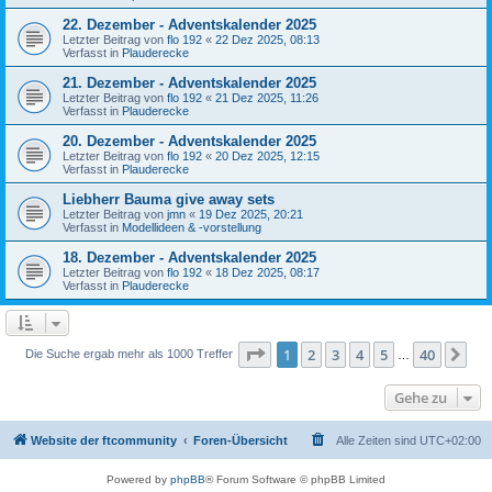
22. Dezember - Adventskalender 2025
Letzter Beitrag von
flo 192
«
22 Dez 2025, 08:13
Verfasst in
Plauderecke
21. Dezember - Adventskalender 2025
Letzter Beitrag von
flo 192
«
21 Dez 2025, 11:26
Verfasst in
Plauderecke
20. Dezember - Adventskalender 2025
Letzter Beitrag von
flo 192
«
20 Dez 2025, 12:15
Verfasst in
Plauderecke
Liebherr Bauma give away sets
Letzter Beitrag von
jmn
«
19 Dez 2025, 20:21
Verfasst in
Modellideen & -vorstellung
18. Dezember - Adventskalender 2025
Letzter Beitrag von
flo 192
«
18 Dez 2025, 08:17
Verfasst in
Plauderecke
Seite
1
von
40
1
2
3
4
5
40
Nä
Die Suche ergab mehr als 1000 Treffer
…
Gehe zu
Website der ftcommunity
Foren-Übersicht
Alle Zeiten sind
UTC+02:00
Powered by
phpBB
® Forum Software © phpBB Limited