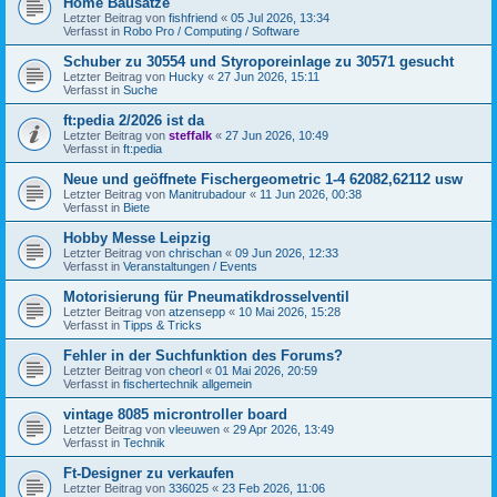
Home Bausätze
Letzter Beitrag von
fishfriend
«
05 Jul 2026, 13:34
Verfasst in
Robo Pro / Computing / Software
Schuber zu 30554 und Styroporeinlage zu 30571 gesucht
Letzter Beitrag von
Hucky
«
27 Jun 2026, 15:11
Verfasst in
Suche
ft:pedia 2/2026 ist da
Letzter Beitrag von
steffalk
«
27 Jun 2026, 10:49
Verfasst in
ft:pedia
Neue und geöffnete Fischergeometric 1-4 62082,62112 usw
Letzter Beitrag von
Manitrubadour
«
11 Jun 2026, 00:38
Verfasst in
Biete
Hobby Messe Leipzig
Letzter Beitrag von
chrischan
«
09 Jun 2026, 12:33
Verfasst in
Veranstaltungen / Events
Motorisierung für Pneumatikdrosselventil
Letzter Beitrag von
atzensepp
«
10 Mai 2026, 15:28
Verfasst in
Tipps & Tricks
Fehler in der Suchfunktion des Forums?
Letzter Beitrag von
cheorl
«
01 Mai 2026, 20:59
Verfasst in
fischertechnik allgemein
vintage 8085 microntroller board
Letzter Beitrag von
vleeuwen
«
29 Apr 2026, 13:49
Verfasst in
Technik
Ft-Designer zu verkaufen
Letzter Beitrag von
336025
«
23 Feb 2026, 11:06