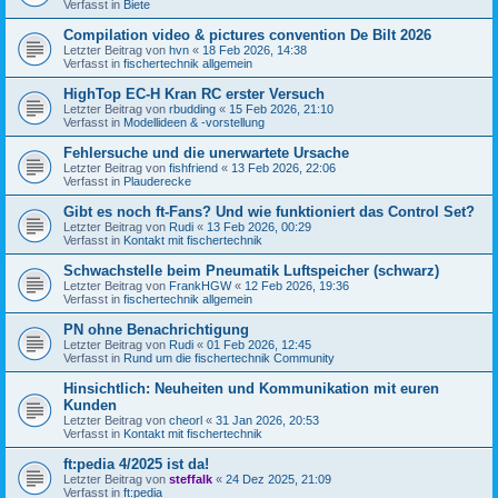
Verfasst in
Biete
Compilation video & pictures convention De Bilt 2026
Letzter Beitrag von
hvn
«
18 Feb 2026, 14:38
Verfasst in
fischertechnik allgemein
HighTop EC-H Kran RC erster Versuch
Letzter Beitrag von
rbudding
«
15 Feb 2026, 21:10
Verfasst in
Modellideen & -vorstellung
Fehlersuche und die unerwartete Ursache
Letzter Beitrag von
fishfriend
«
13 Feb 2026, 22:06
Verfasst in
Plauderecke
Gibt es noch ft-Fans? Und wie funktioniert das Control Set?
Letzter Beitrag von
Rudi
«
13 Feb 2026, 00:29
Verfasst in
Kontakt mit fischertechnik
Schwachstelle beim Pneumatik Luftspeicher (schwarz)
Letzter Beitrag von
FrankHGW
«
12 Feb 2026, 19:36
Verfasst in
fischertechnik allgemein
PN ohne Benachrichtigung
Letzter Beitrag von
Rudi
«
01 Feb 2026, 12:45
Verfasst in
Rund um die fischertechnik Community
Hinsichtlich: Neuheiten und Kommunikation mit euren
Kunden
Letzter Beitrag von
cheorl
«
31 Jan 2026, 20:53
Verfasst in
Kontakt mit fischertechnik
ft:pedia 4/2025 ist da!
Letzter Beitrag von
steffalk
«
24 Dez 2025, 21:09
Verfasst in
ft:pedia