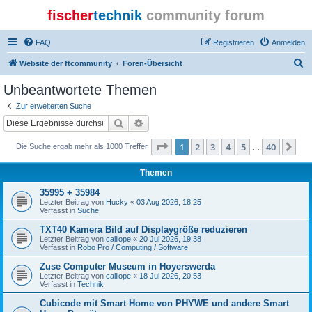
fischer
technik
community forum
FAQ
Registrieren
Anmelden
S
Website der ftcommunity
Foren-Übersicht
u
Unbeantwortete Themen
c
Zur erweiterten Suche
h
Suche
Erweiterte Suche
e
Seite
1
von
40
1
2
3
4
5
40
Nä
Die Suche ergab mehr als 1000 Treffer
…
Themen
35995 + 35984
Letzter Beitrag von
Hucky
«
03 Aug 2026, 18:25
Verfasst in
Suche
TXT40 Kamera Bild auf Displaygröße reduzieren
Letzter Beitrag von
calliope
«
20 Jul 2026, 19:38
Verfasst in
Robo Pro / Computing / Software
Zuse Computer Museum in Hoyerswerda
Letzter Beitrag von
calliope
«
18 Jul 2026, 20:53
Verfasst in
Technik
Cubicode mit Smart Home von PHYWE und andere Smart