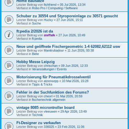
Home Bausätze
Letzter Beitrag von
fishfriend
«
05 Jul 2026, 13:34
Verfasst in
Robo Pro / Computing / Software
Schuber zu 30554 und Styroporeinlage zu 30571 gesucht
Letzter Beitrag von
Hucky
«
27 Jun 2026, 15:11
Verfasst in
Suche
ft:pedia 2/2026 ist da
Letzter Beitrag von
steffalk
«
27 Jun 2026, 10:49
Verfasst in
ft:pedia
Neue und geöffnete Fischergeometric 1-4 62082,62112 usw
Letzter Beitrag von
Manitrubadour
«
11 Jun 2026, 00:38
Verfasst in
Biete
Hobby Messe Leipzig
Letzter Beitrag von
chrischan
«
09 Jun 2026, 12:33
Verfasst in
Veranstaltungen / Events
Motorisierung für Pneumatikdrosselventil
Letzter Beitrag von
atzensepp
«
10 Mai 2026, 15:28
Verfasst in
Tipps & Tricks
Fehler in der Suchfunktion des Forums?
Letzter Beitrag von
cheorl
«
01 Mai 2026, 20:59
Verfasst in
fischertechnik allgemein
vintage 8085 microntroller board
Letzter Beitrag von
vleeuwen
«
29 Apr 2026, 13:49
Verfasst in
Technik
Ft-Designer zu verkaufen
Letzter Beitrag von
336025
«
23 Feb 2026, 11:06