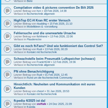
Verfasst in
Biete
Compilation video & pictures convention De Bilt 2026
Letzter Beitrag von
hvn
«
18 Feb 2026, 14:38
Verfasst in
fischertechnik allgemein
HighTop EC-H Kran RC erster Versuch
Letzter Beitrag von
rbudding
«
15 Feb 2026, 21:10
Verfasst in
Modellideen & -vorstellung
Fehlersuche und die unerwartete Ursache
Letzter Beitrag von
fishfriend
«
13 Feb 2026, 22:06
Verfasst in
Plauderecke
Gibt es noch ft-Fans? Und wie funktioniert das Control Set?
Letzter Beitrag von
Rudi
«
13 Feb 2026, 00:29
Verfasst in
Kontakt mit fischertechnik
Schwachstelle beim Pneumatik Luftspeicher (schwarz)
Letzter Beitrag von
FrankHGW
«
12 Feb 2026, 19:36
Verfasst in
fischertechnik allgemein
PN ohne Benachrichtigung
Letzter Beitrag von
Rudi
«
01 Feb 2026, 12:45
Verfasst in
Rund um die fischertechnik Community
Hinsichtlich: Neuheiten und Kommunikation mit euren
Kunden
Letzter Beitrag von
cheorl
«
31 Jan 2026, 20:53
Verfasst in
Kontakt mit fischertechnik
ft:pedia 4/2025 ist da!
Letzter Beitrag von
steffalk
«
24 Dez 2025, 21:09
Verfasst in
ft:pedia