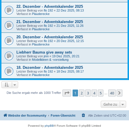
22. Dezember - Adventskalender 2025
Letzter Beitrag von
flo 192
«
22 Dez 2025, 08:13
Verfasst in
Plauderecke
21. Dezember - Adventskalender 2025
Letzter Beitrag von
flo 192
«
21 Dez 2025, 11:26
Verfasst in
Plauderecke
20. Dezember - Adventskalender 2025
Letzter Beitrag von
flo 192
«
20 Dez 2025, 12:15
Verfasst in
Plauderecke
Liebherr Bauma give away sets
Letzter Beitrag von
jmn
«
19 Dez 2025, 20:21
Verfasst in
Modellideen & -vorstellung
18. Dezember - Adventskalender 2025
Letzter Beitrag von
flo 192
«
18 Dez 2025, 08:17
Verfasst in
Plauderecke
Seite
1
von
40
1
2
3
4
5
40
Nä
Die Suche ergab mehr als 1000 Treffer
…
Gehe zu
Website der ftcommunity
Foren-Übersicht
Alle Zeiten sind
UTC+02:00
Powered by
phpBB
® Forum Software © phpBB Limited