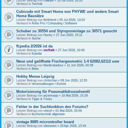
Letzter Beitrag von
calliope
«
18 Jul 2026, 20:53
Verfasst in
Technik
Cubicode mit Smart Home von PHYWE und andere Smart
Home Bausätze
Letzter Beitrag von
fishfriend
«
05 Jul 2026, 13:34
Verfasst in
Robo Pro / Computing / Software
Schuber zu 30554 und Styroporeinlage zu 30571 gesucht
Letzter Beitrag von
Hucky
«
27 Jun 2026, 15:11
Verfasst in
Suche
ft:pedia 2/2026 ist da
Letzter Beitrag von
steffalk
«
27 Jun 2026, 10:49
Verfasst in
ft:pedia
Neue und geöffnete Fischergeometric 1-4 62082,62112 usw
Letzter Beitrag von
Manitrubadour
«
11 Jun 2026, 00:38
Verfasst in
Biete
Hobby Messe Leipzig
Letzter Beitrag von
chrischan
«
09 Jun 2026, 12:33
Verfasst in
Veranstaltungen / Events
Motorisierung für Pneumatikdrosselventil
Letzter Beitrag von
atzensepp
«
10 Mai 2026, 15:28
Verfasst in
Tipps & Tricks
Fehler in der Suchfunktion des Forums?
Letzter Beitrag von
cheorl
«
01 Mai 2026, 20:59
Verfasst in
fischertechnik allgemein
vintage 8085 microntroller board
Letzter Beitrag von
vleeuwen
«
29 Apr 2026, 13:49