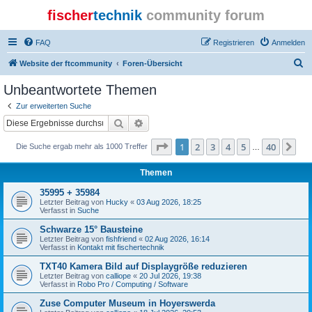
fischer
technik
community forum
FAQ
Registrieren
Anmelden
S
Website der ftcommunity
Foren-Übersicht
u
Unbeantwortete Themen
c
Zur erweiterten Suche
h
Suche
Erweiterte Suche
e
Seite
1
von
40
1
2
3
4
5
40
Nä
Die Suche ergab mehr als 1000 Treffer
…
Themen
35995 + 35984
Letzter Beitrag von
Hucky
«
03 Aug 2026, 18:25
Verfasst in
Suche
Schwarze 15° Bausteine
Letzter Beitrag von
fishfriend
«
02 Aug 2026, 16:14
Verfasst in
Kontakt mit fischertechnik
TXT40 Kamera Bild auf Displaygröße reduzieren
Letzter Beitrag von
calliope
«
20 Jul 2026, 19:38
Verfasst in
Robo Pro / Computing / Software
Zuse Computer Museum in Hoyerswerda