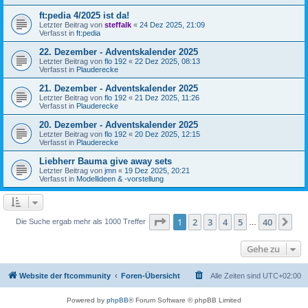
ft:pedia 4/2025 ist da!
Letzter Beitrag von
steffalk
«
24 Dez 2025, 21:09
Verfasst in
ft:pedia
22. Dezember - Adventskalender 2025
Letzter Beitrag von
flo 192
«
22 Dez 2025, 08:13
Verfasst in
Plauderecke
21. Dezember - Adventskalender 2025
Letzter Beitrag von
flo 192
«
21 Dez 2025, 11:26
Verfasst in
Plauderecke
20. Dezember - Adventskalender 2025
Letzter Beitrag von
flo 192
«
20 Dez 2025, 12:15
Verfasst in
Plauderecke
Liebherr Bauma give away sets
Letzter Beitrag von
jmn
«
19 Dez 2025, 20:21
Verfasst in
Modellideen & -vorstellung
Seite
1
von
40
1
2
3
4
5
40
Nä
Die Suche ergab mehr als 1000 Treffer
…
Gehe zu
Website der ftcommunity
Foren-Übersicht
Alle Zeiten sind
UTC+02:00
Powered by
phpBB
® Forum Software © phpBB Limited