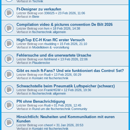
Verfasst in
Technik
Ft-Designer zu verkaufen
Letzter Beitrag von
336025
«
23 Feb 2026, 11:06
Verfasst in
Biete
Compilation video & pictures convention De Bilt 2026
Letzter Beitrag von
hvn
«
18 Feb 2026, 14:38
Verfasst in
fischertechnik allgemein
HighTop EC-H Kran RC erster Versuch
Letzter Beitrag von
rbudding
«
15 Feb 2026, 21:10
Verfasst in
Modellideen & -vorstellung
Fehlersuche und die unerwartete Ursache
Letzter Beitrag von
fishfriend
«
13 Feb 2026, 22:06
Verfasst in
Plauderecke
Gibt es noch ft-Fans? Und wie funktioniert das Control Set?
Letzter Beitrag von
Rudi
«
13 Feb 2026, 00:29
Verfasst in
Kontakt mit fischertechnik
Schwachstelle beim Pneumatik Luftspeicher (schwarz)
Letzter Beitrag von
FrankHGW
«
12 Feb 2026, 19:36
Verfasst in
fischertechnik allgemein
PN ohne Benachrichtigung
Letzter Beitrag von
Rudi
«
01 Feb 2026, 12:45
Verfasst in
Rund um die fischertechnik Community
Hinsichtlich: Neuheiten und Kommunikation mit euren
Kunden
Letzter Beitrag von
cheorl
«
31 Jan 2026, 20:53
Verfasst in
Kontakt mit fischertechnik