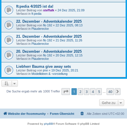
ft:pedia 4/2025 ist da!
Letzter Beitrag von
steffalk
«
24 Dez 2025, 21:09
Verfasst in
ft:pedia
22. Dezember - Adventskalender 2025
Letzter Beitrag von
flo 192
«
22 Dez 2025, 08:13
Verfasst in
Plauderecke
21. Dezember - Adventskalender 2025
Letzter Beitrag von
flo 192
«
21 Dez 2025, 11:26
Verfasst in
Plauderecke
20. Dezember - Adventskalender 2025
Letzter Beitrag von
flo 192
«
20 Dez 2025, 12:15
Verfasst in
Plauderecke
Liebherr Bauma give away sets
Letzter Beitrag von
jmn
«
19 Dez 2025, 20:21
Verfasst in
Modellideen & -vorstellung
Seite
1
von
40
1
2
3
4
5
40
Nä
Die Suche ergab mehr als 1000 Treffer
…
Gehe zu
Website der ftcommunity
Foren-Übersicht
Alle Zeiten sind
UTC+02:00
Powered by
phpBB
® Forum Software © phpBB Limited