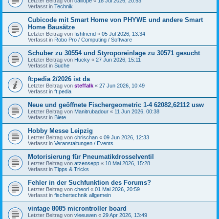
Letzter Beitrag von
calliope
«
18 Jul 2026, 20:53
Verfasst in
Technik
Cubicode mit Smart Home von PHYWE und andere Smart
Home Bausätze
Letzter Beitrag von
fishfriend
«
05 Jul 2026, 13:34
Verfasst in
Robo Pro / Computing / Software
Schuber zu 30554 und Styroporeinlage zu 30571 gesucht
Letzter Beitrag von
Hucky
«
27 Jun 2026, 15:11
Verfasst in
Suche
ft:pedia 2/2026 ist da
Letzter Beitrag von
steffalk
«
27 Jun 2026, 10:49
Verfasst in
ft:pedia
Neue und geöffnete Fischergeometric 1-4 62082,62112 usw
Letzter Beitrag von
Manitrubadour
«
11 Jun 2026, 00:38
Verfasst in
Biete
Hobby Messe Leipzig
Letzter Beitrag von
chrischan
«
09 Jun 2026, 12:33
Verfasst in
Veranstaltungen / Events
Motorisierung für Pneumatikdrosselventil
Letzter Beitrag von
atzensepp
«
10 Mai 2026, 15:28
Verfasst in
Tipps & Tricks
Fehler in der Suchfunktion des Forums?
Letzter Beitrag von
cheorl
«
01 Mai 2026, 20:59
Verfasst in
fischertechnik allgemein
vintage 8085 microntroller board
Letzter Beitrag von
vleeuwen
«
29 Apr 2026, 13:49