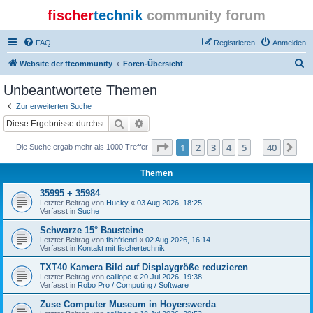
fischer
technik
community forum
FAQ
Registrieren
Anmelden
S
Website der ftcommunity
Foren-Übersicht
u
Unbeantwortete Themen
c
Zur erweiterten Suche
h
Suche
Erweiterte Suche
e
Seite
1
von
40
1
2
3
4
5
40
Nä
Die Suche ergab mehr als 1000 Treffer
…
Themen
35995 + 35984
Letzter Beitrag von
Hucky
«
03 Aug 2026, 18:25
Verfasst in
Suche
Schwarze 15° Bausteine
Letzter Beitrag von
fishfriend
«
02 Aug 2026, 16:14
Verfasst in
Kontakt mit fischertechnik
TXT40 Kamera Bild auf Displaygröße reduzieren
Letzter Beitrag von
calliope
«
20 Jul 2026, 19:38
Verfasst in
Robo Pro / Computing / Software
Zuse Computer Museum in Hoyerswerda