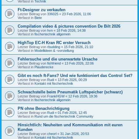
Verfasst in
Technik
Ft-Designer zu verkaufen
Letzter Beitrag von
336025
«
23 Feb 2026, 11:06
Verfasst in
Biete
Compilation video & pictures convention De Bilt 2026
Letzter Beitrag von
hvn
«
18 Feb 2026, 14:38
Verfasst in
fischertechnik allgemein
HighTop EC-H Kran RC erster Versuch
Letzter Beitrag von
rbudding
«
15 Feb 2026, 21:10
Verfasst in
Modellideen & -vorstellung
Fehlersuche und die unerwartete Ursache
Letzter Beitrag von
fishfriend
«
13 Feb 2026, 22:06
Verfasst in
Plauderecke
Gibt es noch ft-Fans? Und wie funktioniert das Control Set?
Letzter Beitrag von
Rudi
«
13 Feb 2026, 00:29
Verfasst in
Kontakt mit fischertechnik
Schwachstelle beim Pneumatik Luftspeicher (schwarz)
Letzter Beitrag von
FrankHGW
«
12 Feb 2026, 19:36
Verfasst in
fischertechnik allgemein
PN ohne Benachrichtigung
Letzter Beitrag von
Rudi
«
01 Feb 2026, 12:45
Verfasst in
Rund um die fischertechnik Community
Hinsichtlich: Neuheiten und Kommunikation mit euren
Kunden
Letzter Beitrag von
cheorl
«
31 Jan 2026, 20:53
Verfasst in
Kontakt mit fischertechnik