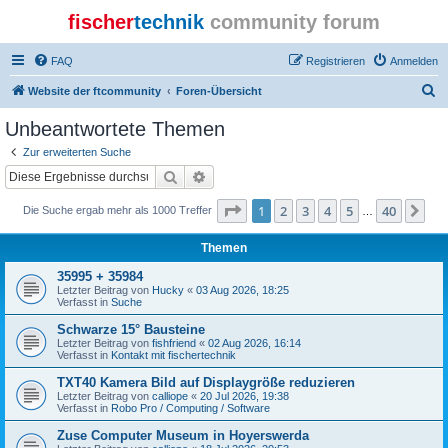
fischer
technik
community forum
FAQ
Registrieren
Anmelden
S
Website der ftcommunity
Foren-Übersicht
u
Unbeantwortete Themen
c
Zur erweiterten Suche
h
Suche
Erweiterte Suche
e
Seite
1
von
40
1
2
3
4
5
40
Nä
Die Suche ergab mehr als 1000 Treffer
…
Themen
35995 + 35984
Letzter Beitrag von
Hucky
«
03 Aug 2026, 18:25
Verfasst in
Suche
Schwarze 15° Bausteine
Letzter Beitrag von
fishfriend
«
02 Aug 2026, 16:14
Verfasst in
Kontakt mit fischertechnik
TXT40 Kamera Bild auf Displaygröße reduzieren
Letzter Beitrag von
calliope
«
20 Jul 2026, 19:38
Verfasst in
Robo Pro / Computing / Software
Zuse Computer Museum in Hoyerswerda