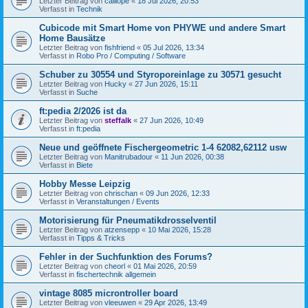
Letzter Beitrag von
calliope
«
18 Jul 2026, 20:53
Verfasst in
Technik
Cubicode mit Smart Home von PHYWE und andere Smart
Home Bausätze
Letzter Beitrag von
fishfriend
«
05 Jul 2026, 13:34
Verfasst in
Robo Pro / Computing / Software
Schuber zu 30554 und Styroporeinlage zu 30571 gesucht
Letzter Beitrag von
Hucky
«
27 Jun 2026, 15:11
Verfasst in
Suche
ft:pedia 2/2026 ist da
Letzter Beitrag von
steffalk
«
27 Jun 2026, 10:49
Verfasst in
ft:pedia
Neue und geöffnete Fischergeometric 1-4 62082,62112 usw
Letzter Beitrag von
Manitrubadour
«
11 Jun 2026, 00:38
Verfasst in
Biete
Hobby Messe Leipzig
Letzter Beitrag von
chrischan
«
09 Jun 2026, 12:33
Verfasst in
Veranstaltungen / Events
Motorisierung für Pneumatikdrosselventil
Letzter Beitrag von
atzensepp
«
10 Mai 2026, 15:28
Verfasst in
Tipps & Tricks
Fehler in der Suchfunktion des Forums?
Letzter Beitrag von
cheorl
«
01 Mai 2026, 20:59
Verfasst in
fischertechnik allgemein
vintage 8085 microntroller board
Letzter Beitrag von
vleeuwen
«
29 Apr 2026, 13:49