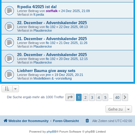
ft:pedia 4/2025 ist da!
Letzter Beitrag von
steffalk
«
24 Dez 2025, 21:09
Verfasst in
ft:pedia
22. Dezember - Adventskalender 2025
Letzter Beitrag von
flo 192
«
22 Dez 2025, 08:13
Verfasst in
Plauderecke
21. Dezember - Adventskalender 2025
Letzter Beitrag von
flo 192
«
21 Dez 2025, 11:26
Verfasst in
Plauderecke
20. Dezember - Adventskalender 2025
Letzter Beitrag von
flo 192
«
20 Dez 2025, 12:15
Verfasst in
Plauderecke
Liebherr Bauma give away sets
Letzter Beitrag von
jmn
«
19 Dez 2025, 20:21
Verfasst in
Modellideen & -vorstellung
Seite
1
von
40
1
2
3
4
5
40
Nä
Die Suche ergab mehr als 1000 Treffer
…
Gehe zu
Website der ftcommunity
Foren-Übersicht
Alle Zeiten sind
UTC+02:00
Powered by
phpBB
® Forum Software © phpBB Limited