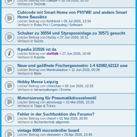
Letzter Beitrag von
calliope
«
18 Jul 2026, 20:53
Verfasst in
Technik
Cubicode mit Smart Home von PHYWE und andere Smart
Home Bausätze
Letzter Beitrag von
fishfriend
«
05 Jul 2026, 13:34
Verfasst in
Robo Pro / Computing / Software
Schuber zu 30554 und Styroporeinlage zu 30571 gesucht
Letzter Beitrag von
Hucky
«
27 Jun 2026, 15:11
Verfasst in
Suche
ft:pedia 2/2026 ist da
Letzter Beitrag von
steffalk
«
27 Jun 2026, 10:49
Verfasst in
ft:pedia
Neue und geöffnete Fischergeometric 1-4 62082,62112 usw
Letzter Beitrag von
Manitrubadour
«
11 Jun 2026, 00:38
Verfasst in
Biete
Hobby Messe Leipzig
Letzter Beitrag von
chrischan
«
09 Jun 2026, 12:33
Verfasst in
Veranstaltungen / Events
Motorisierung für Pneumatikdrosselventil
Letzter Beitrag von
atzensepp
«
10 Mai 2026, 15:28
Verfasst in
Tipps & Tricks
Fehler in der Suchfunktion des Forums?
Letzter Beitrag von
cheorl
«
01 Mai 2026, 20:59
Verfasst in
fischertechnik allgemein
vintage 8085 microntroller board
Letzter Beitrag von
vleeuwen
«
29 Apr 2026, 13:49