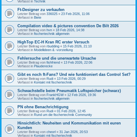
Verfasst in
Technik
Ft-Designer zu verkaufen
Letzter Beitrag von
336025
«
23 Feb 2026, 11:06
Verfasst in
Biete
Compilation video & pictures convention De Bilt 2026
Letzter Beitrag von
hvn
«
18 Feb 2026, 14:38
Verfasst in
fischertechnik allgemein
HighTop EC-H Kran RC erster Versuch
Letzter Beitrag von
rbudding
«
15 Feb 2026, 21:10
Verfasst in
Modellideen & -vorstellung
Fehlersuche und die unerwartete Ursache
Letzter Beitrag von
fishfriend
«
13 Feb 2026, 22:06
Verfasst in
Plauderecke
Gibt es noch ft-Fans? Und wie funktioniert das Control Set?
Letzter Beitrag von
Rudi
«
13 Feb 2026, 00:29
Verfasst in
Kontakt mit fischertechnik
Schwachstelle beim Pneumatik Luftspeicher (schwarz)
Letzter Beitrag von
FrankHGW
«
12 Feb 2026, 19:36
Verfasst in
fischertechnik allgemein
PN ohne Benachrichtigung
Letzter Beitrag von
Rudi
«
01 Feb 2026, 12:45
Verfasst in
Rund um die fischertechnik Community
Hinsichtlich: Neuheiten und Kommunikation mit euren
Kunden
Letzter Beitrag von
cheorl
«
31 Jan 2026, 20:53
Verfasst in
Kontakt mit fischertechnik