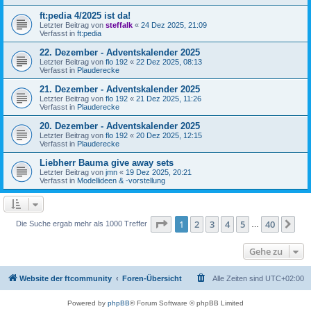
ft:pedia 4/2025 ist da!
Letzter Beitrag von
steffalk
«
24 Dez 2025, 21:09
Verfasst in
ft:pedia
22. Dezember - Adventskalender 2025
Letzter Beitrag von
flo 192
«
22 Dez 2025, 08:13
Verfasst in
Plauderecke
21. Dezember - Adventskalender 2025
Letzter Beitrag von
flo 192
«
21 Dez 2025, 11:26
Verfasst in
Plauderecke
20. Dezember - Adventskalender 2025
Letzter Beitrag von
flo 192
«
20 Dez 2025, 12:15
Verfasst in
Plauderecke
Liebherr Bauma give away sets
Letzter Beitrag von
jmn
«
19 Dez 2025, 20:21
Verfasst in
Modellideen & -vorstellung
Seite
1
von
40
1
2
3
4
5
40
Nä
Die Suche ergab mehr als 1000 Treffer
…
Gehe zu
Website der ftcommunity
Foren-Übersicht
Alle Zeiten sind
UTC+02:00
Powered by
phpBB
® Forum Software © phpBB Limited