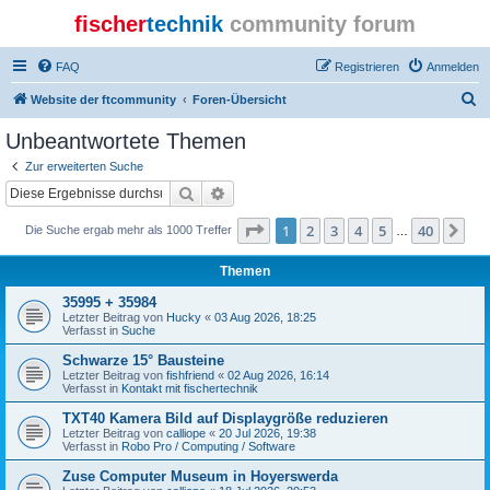
fischer
technik
community forum
FAQ
Registrieren
Anmelden
S
Website der ftcommunity
Foren-Übersicht
u
Unbeantwortete Themen
c
Zur erweiterten Suche
h
Suche
Erweiterte Suche
e
Seite
1
von
40
1
2
3
4
5
40
Nä
Die Suche ergab mehr als 1000 Treffer
…
Themen
35995 + 35984
Letzter Beitrag von
Hucky
«
03 Aug 2026, 18:25
Verfasst in
Suche
Schwarze 15° Bausteine
Letzter Beitrag von
fishfriend
«
02 Aug 2026, 16:14
Verfasst in
Kontakt mit fischertechnik
TXT40 Kamera Bild auf Displaygröße reduzieren
Letzter Beitrag von
calliope
«
20 Jul 2026, 19:38
Verfasst in
Robo Pro / Computing / Software
Zuse Computer Museum in Hoyerswerda