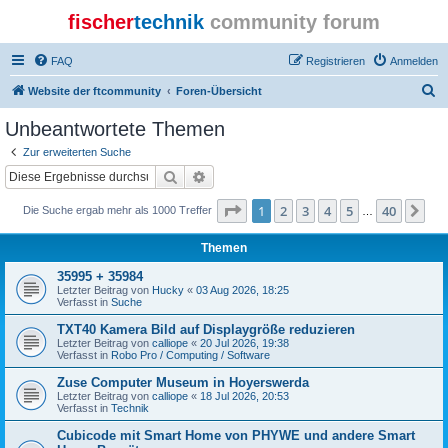
fischer
technik
community forum
FAQ
Registrieren
Anmelden
S
Website der ftcommunity
Foren-Übersicht
u
Unbeantwortete Themen
c
Zur erweiterten Suche
h
Suche
Erweiterte Suche
e
Seite
1
von
40
1
2
3
4
5
40
Nä
Die Suche ergab mehr als 1000 Treffer
…
Themen
35995 + 35984
Letzter Beitrag von
Hucky
«
03 Aug 2026, 18:25
Verfasst in
Suche
TXT40 Kamera Bild auf Displaygröße reduzieren
Letzter Beitrag von
calliope
«
20 Jul 2026, 19:38
Verfasst in
Robo Pro / Computing / Software
Zuse Computer Museum in Hoyerswerda
Letzter Beitrag von
calliope
«
18 Jul 2026, 20:53
Verfasst in
Technik
Cubicode mit Smart Home von PHYWE und andere Smart