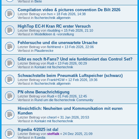
Verfasst in
Biete
Compilation video & pictures convention De Bilt 2026
Letzter Beitrag von
hvn
«
18 Feb 2026, 14:38
Verfasst in
fischertechnik allgemein
HighTop EC-H Kran RC erster Versuch
Letzter Beitrag von
rbudding
«
15 Feb 2026, 21:10
Verfasst in
Modellideen & -vorstellung
Fehlersuche und die unerwartete Ursache
Letzter Beitrag von
fishfriend
«
13 Feb 2026, 22:06
Verfasst in
Plauderecke
Gibt es noch ft-Fans? Und wie funktioniert das Control Set?
Letzter Beitrag von
Rudi
«
13 Feb 2026, 00:29
Verfasst in
Kontakt mit fischertechnik
Schwachstelle beim Pneumatik Luftspeicher (schwarz)
Letzter Beitrag von
FrankHGW
«
12 Feb 2026, 19:36
Verfasst in
fischertechnik allgemein
PN ohne Benachrichtigung
Letzter Beitrag von
Rudi
«
01 Feb 2026, 12:45
Verfasst in
Rund um die fischertechnik Community
Hinsichtlich: Neuheiten und Kommunikation mit euren
Kunden
Letzter Beitrag von
cheorl
«
31 Jan 2026, 20:53
Verfasst in
Kontakt mit fischertechnik
ft:pedia 4/2025 ist da!
Letzter Beitrag von
steffalk
«
24 Dez 2025, 21:09
Verfasst in
ft:pedia