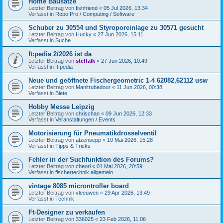
Home Bausätze
Letzter Beitrag von
fishfriend
«
05 Jul 2026, 13:34
Verfasst in
Robo Pro / Computing / Software
Schuber zu 30554 und Styroporeinlage zu 30571 gesucht
Letzter Beitrag von
Hucky
«
27 Jun 2026, 15:11
Verfasst in
Suche
ft:pedia 2/2026 ist da
Letzter Beitrag von
steffalk
«
27 Jun 2026, 10:49
Verfasst in
ft:pedia
Neue und geöffnete Fischergeometric 1-4 62082,62112 usw
Letzter Beitrag von
Manitrubadour
«
11 Jun 2026, 00:38
Verfasst in
Biete
Hobby Messe Leipzig
Letzter Beitrag von
chrischan
«
09 Jun 2026, 12:33
Verfasst in
Veranstaltungen / Events
Motorisierung für Pneumatikdrosselventil
Letzter Beitrag von
atzensepp
«
10 Mai 2026, 15:28
Verfasst in
Tipps & Tricks
Fehler in der Suchfunktion des Forums?
Letzter Beitrag von
cheorl
«
01 Mai 2026, 20:59
Verfasst in
fischertechnik allgemein
vintage 8085 microntroller board
Letzter Beitrag von
vleeuwen
«
29 Apr 2026, 13:49
Verfasst in
Technik
Ft-Designer zu verkaufen
Letzter Beitrag von
336025
«
23 Feb 2026, 11:06