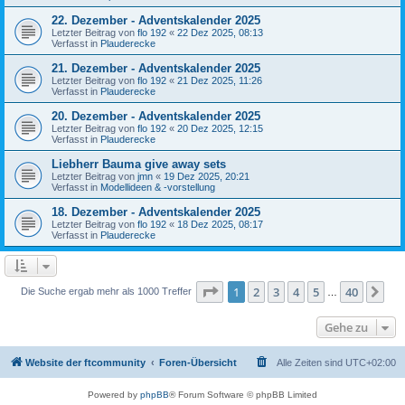
22. Dezember - Adventskalender 2025
Letzter Beitrag von
flo 192
«
22 Dez 2025, 08:13
Verfasst in
Plauderecke
21. Dezember - Adventskalender 2025
Letzter Beitrag von
flo 192
«
21 Dez 2025, 11:26
Verfasst in
Plauderecke
20. Dezember - Adventskalender 2025
Letzter Beitrag von
flo 192
«
20 Dez 2025, 12:15
Verfasst in
Plauderecke
Liebherr Bauma give away sets
Letzter Beitrag von
jmn
«
19 Dez 2025, 20:21
Verfasst in
Modellideen & -vorstellung
18. Dezember - Adventskalender 2025
Letzter Beitrag von
flo 192
«
18 Dez 2025, 08:17
Verfasst in
Plauderecke
Seite
1
von
40
1
2
3
4
5
40
Nä
Die Suche ergab mehr als 1000 Treffer
…
Gehe zu
Website der ftcommunity
Foren-Übersicht
Alle Zeiten sind
UTC+02:00
Powered by
phpBB
® Forum Software © phpBB Limited