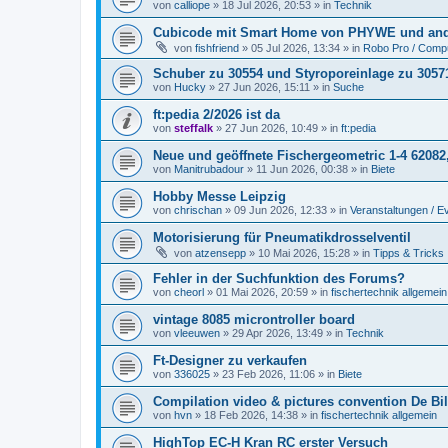
von
calliope
» 18 Jul 2026, 20:53 » in
Technik
Cubicode mit Smart Home von PHYWE und and
von
fishfriend
» 05 Jul 2026, 13:34 » in
Robo Pro / Compu
Schuber zu 30554 und Styroporeinlage zu 3057
von
Hucky
» 27 Jun 2026, 15:11 » in
Suche
ft:pedia 2/2026 ist da
von
steffalk
» 27 Jun 2026, 10:49 » in
ft:pedia
Neue und geöffnete Fischergeometric 1-4 62082
von
Manitrubadour
» 11 Jun 2026, 00:38 » in
Biete
Hobby Messe Leipzig
von
chrischan
» 09 Jun 2026, 12:33 » in
Veranstaltungen / E
Motorisierung für Pneumatikdrosselventil
von
atzensepp
» 10 Mai 2026, 15:28 » in
Tipps & Tricks
Fehler in der Suchfunktion des Forums?
von
cheorl
» 01 Mai 2026, 20:59 » in
fischertechnik allgemein
vintage 8085 microntroller board
von
vleeuwen
» 29 Apr 2026, 13:49 » in
Technik
Ft-Designer zu verkaufen
von
336025
» 23 Feb 2026, 11:06 » in
Biete
Compilation video & pictures convention De Bil
von
hvn
» 18 Feb 2026, 14:38 » in
fischertechnik allgemein
HighTop EC-H Kran RC erster Versuch