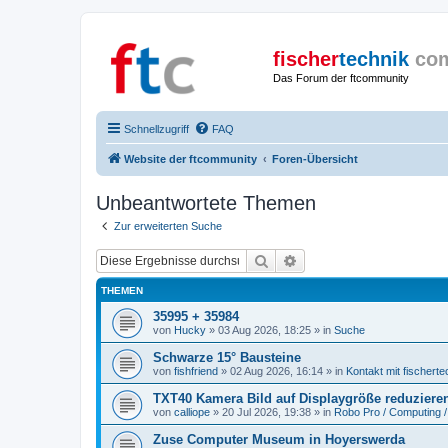
fischer
technik
co
Das Forum der ftcommunity
Schnellzugriff
FAQ
Website der ftcommunity
Foren-Übersicht
Unbeantwortete Themen
Zur erweiterten Suche
Suche
Erweiterte Suche
THEMEN
35995 + 35984
von
Hucky
» 03 Aug 2026, 18:25 » in
Suche
Schwarze 15° Bausteine
von
fishfriend
» 02 Aug 2026, 16:14 » in
Kontakt mit fischerte
TXT40 Kamera Bild auf Displaygröße reduziere
von
calliope
» 20 Jul 2026, 19:38 » in
Robo Pro / Computing /
Zuse Computer Museum in Hoyerswerda