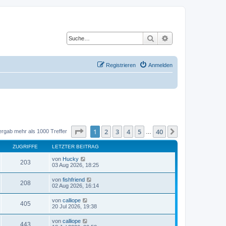
Suche
Erweiterte Suche
Registrieren
Anmelden
Seite
1
von
40
1
2
3
4
5
40
Nächste
ergab mehr als 1000 Treffer
…
ZUGRIFFE
LETZTER BEITRAG
von
Hucky
203
03 Aug 2026, 18:25
von
fishfriend
208
02 Aug 2026, 16:14
von
calliope
405
20 Jul 2026, 19:38
von
calliope
443