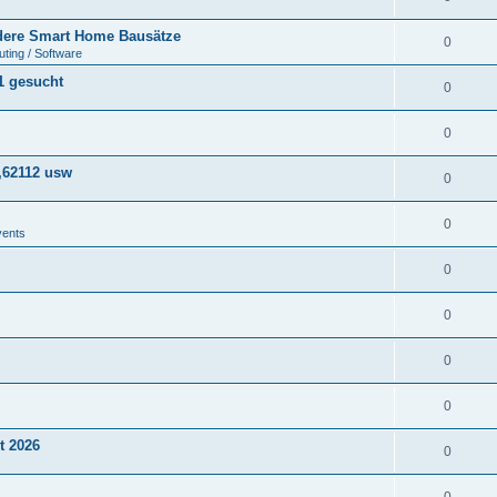
ere Smart Home Bausätze
0
ting / Software
1 gesucht
0
0
,62112 usw
0
0
vents
0
0
0
0
t 2026
0