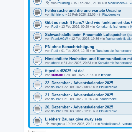
von
rbudding
» 15 Feb 2026, 21:10 » in
Modellideen & -v
Fehlersuche und die unerwartete Ursache
von
fishfriend
» 13 Feb 2026, 22:06 » in
Plauderecke
Gibt es noch ft-Fans? Und wie funktioniert das 
von
Rudi
» 13 Feb 2026, 00:29 » in
Kontakt mit fischertechni
Schwachstelle beim Pneumatik Luftspeicher (s
von
FrankHGW
» 12 Feb 2026, 19:36 » in
fischertechnik all
PN ohne Benachrichtigung
von
Rudi
» 01 Feb 2026, 12:45 » in
Rund um die fischertech
Hinsichtlich: Neuheiten und Kommunikation m
von
cheorl
» 31 Jan 2026, 20:53 » in
Kontakt mit fischertechn
ft:pedia 4/2025 ist da!
von
steffalk
» 24 Dez 2025, 21:09 » in
ft:pedia
22. Dezember - Adventskalender 2025
von
flo 192
» 22 Dez 2025, 08:13 » in
Plauderecke
21. Dezember - Adventskalender 2025
von
flo 192
» 21 Dez 2025, 11:26 » in
Plauderecke
20. Dezember - Adventskalender 2025
von
flo 192
» 20 Dez 2025, 12:15 » in
Plauderecke
Liebherr Bauma give away sets
von
jmn
» 19 Dez 2025, 20:21 » in
Modellideen & -vorste