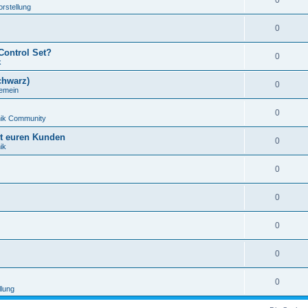
0
orstellung
0
Control Set?
0
k
chwarz)
0
gemein
0
nik Community
it euren Kunden
0
ik
0
0
0
0
0
llung