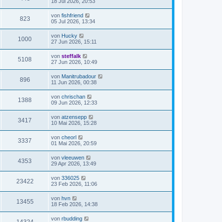
18 Jul 2026, 20:53
von
fishfriend
823
05 Jul 2026, 13:34
von
Hucky
1000
27 Jun 2026, 15:11
von
steffalk
5108
27 Jun 2026, 10:49
von
Manitrubadour
896
11 Jun 2026, 00:38
von
chrischan
1388
09 Jun 2026, 12:33
von
atzensepp
3417
10 Mai 2026, 15:28
von
cheorl
3337
01 Mai 2026, 20:59
von
vleeuwen
4353
29 Apr 2026, 13:49
von
336025
23422
23 Feb 2026, 11:06
von
hvn
13455
18 Feb 2026, 14:38
von
rbudding