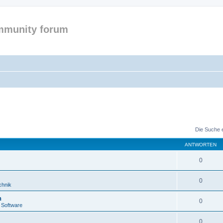
mmunity forum
Die Suche 
ANTWORTEN
0
0
chnik
n
0
 Software
0