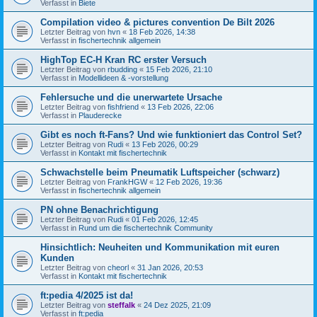
Verfasst in
Biete
Compilation video & pictures convention De Bilt 2026
Letzter Beitrag von
hvn
«
18 Feb 2026, 14:38
Verfasst in
fischertechnik allgemein
HighTop EC-H Kran RC erster Versuch
Letzter Beitrag von
rbudding
«
15 Feb 2026, 21:10
Verfasst in
Modellideen & -vorstellung
Fehlersuche und die unerwartete Ursache
Letzter Beitrag von
fishfriend
«
13 Feb 2026, 22:06
Verfasst in
Plauderecke
Gibt es noch ft-Fans? Und wie funktioniert das Control Set?
Letzter Beitrag von
Rudi
«
13 Feb 2026, 00:29
Verfasst in
Kontakt mit fischertechnik
Schwachstelle beim Pneumatik Luftspeicher (schwarz)
Letzter Beitrag von
FrankHGW
«
12 Feb 2026, 19:36
Verfasst in
fischertechnik allgemein
PN ohne Benachrichtigung
Letzter Beitrag von
Rudi
«
01 Feb 2026, 12:45
Verfasst in
Rund um die fischertechnik Community
Hinsichtlich: Neuheiten und Kommunikation mit euren
Kunden
Letzter Beitrag von
cheorl
«
31 Jan 2026, 20:53
Verfasst in
Kontakt mit fischertechnik
ft:pedia 4/2025 ist da!
Letzter Beitrag von
steffalk
«
24 Dez 2025, 21:09
Verfasst in
ft:pedia