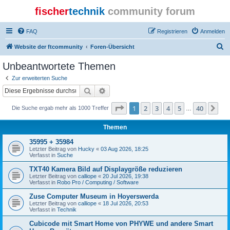
fischer
technik
community forum
FAQ
Registrieren
Anmelden
S
Website der ftcommunity
Foren-Übersicht
u
Unbeantwortete Themen
c
Zur erweiterten Suche
h
Suche
Erweiterte Suche
e
Seite
1
von
40
1
2
3
4
5
40
Nä
Die Suche ergab mehr als 1000 Treffer
…
Themen
35995 + 35984
Letzter Beitrag von
Hucky
«
03 Aug 2026, 18:25
Verfasst in
Suche
TXT40 Kamera Bild auf Displaygröße reduzieren
Letzter Beitrag von
calliope
«
20 Jul 2026, 19:38
Verfasst in
Robo Pro / Computing / Software
Zuse Computer Museum in Hoyerswerda
Letzter Beitrag von
calliope
«
18 Jul 2026, 20:53
Verfasst in
Technik
Cubicode mit Smart Home von PHYWE und andere Smart