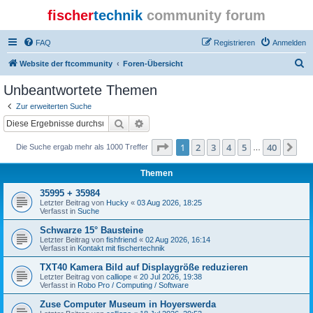
fischer
technik
community forum
FAQ
Registrieren
Anmelden
S
Website der ftcommunity
Foren-Übersicht
u
Unbeantwortete Themen
c
Zur erweiterten Suche
h
Suche
Erweiterte Suche
e
Seite
1
von
40
1
2
3
4
5
40
Nä
Die Suche ergab mehr als 1000 Treffer
…
Themen
35995 + 35984
Letzter Beitrag von
Hucky
«
03 Aug 2026, 18:25
Verfasst in
Suche
Schwarze 15° Bausteine
Letzter Beitrag von
fishfriend
«
02 Aug 2026, 16:14
Verfasst in
Kontakt mit fischertechnik
TXT40 Kamera Bild auf Displaygröße reduzieren
Letzter Beitrag von
calliope
«
20 Jul 2026, 19:38
Verfasst in
Robo Pro / Computing / Software
Zuse Computer Museum in Hoyerswerda