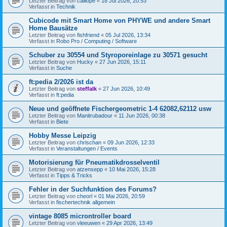
Letzter Beitrag von
calliope
«
18 Jul 2026, 20:53
Verfasst in
Technik
Cubicode mit Smart Home von PHYWE und andere Smart
Home Bausätze
Letzter Beitrag von
fishfriend
«
05 Jul 2026, 13:34
Verfasst in
Robo Pro / Computing / Software
Schuber zu 30554 und Styroporeinlage zu 30571 gesucht
Letzter Beitrag von
Hucky
«
27 Jun 2026, 15:11
Verfasst in
Suche
ft:pedia 2/2026 ist da
Letzter Beitrag von
steffalk
«
27 Jun 2026, 10:49
Verfasst in
ft:pedia
Neue und geöffnete Fischergeometric 1-4 62082,62112 usw
Letzter Beitrag von
Manitrubadour
«
11 Jun 2026, 00:38
Verfasst in
Biete
Hobby Messe Leipzig
Letzter Beitrag von
chrischan
«
09 Jun 2026, 12:33
Verfasst in
Veranstaltungen / Events
Motorisierung für Pneumatikdrosselventil
Letzter Beitrag von
atzensepp
«
10 Mai 2026, 15:28
Verfasst in
Tipps & Tricks
Fehler in der Suchfunktion des Forums?
Letzter Beitrag von
cheorl
«
01 Mai 2026, 20:59
Verfasst in
fischertechnik allgemein
vintage 8085 microntroller board
Letzter Beitrag von
vleeuwen
«
29 Apr 2026, 13:49