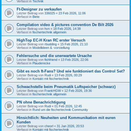
Verfasst in
Technik
Ft-Designer zu verkaufen
Letzter Beitrag von
336025
«
23 Feb 2026, 11:06
Verfasst in
Biete
Compilation video & pictures convention De Bilt 2026
Letzter Beitrag von
hvn
«
18 Feb 2026, 14:38
Verfasst in
fischertechnik allgemein
HighTop EC-H Kran RC erster Versuch
Letzter Beitrag von
rbudding
«
15 Feb 2026, 21:10
Verfasst in
Modellideen & -vorstellung
Fehlersuche und die unerwartete Ursache
Letzter Beitrag von
fishfriend
«
13 Feb 2026, 22:06
Verfasst in
Plauderecke
Gibt es noch ft-Fans? Und wie funktioniert das Control Set?
Letzter Beitrag von
Rudi
«
13 Feb 2026, 00:29
Verfasst in
Kontakt mit fischertechnik
Schwachstelle beim Pneumatik Luftspeicher (schwarz)
Letzter Beitrag von
FrankHGW
«
12 Feb 2026, 19:36
Verfasst in
fischertechnik allgemein
PN ohne Benachrichtigung
Letzter Beitrag von
Rudi
«
01 Feb 2026, 12:45
Verfasst in
Rund um die fischertechnik Community
Hinsichtlich: Neuheiten und Kommunikation mit euren
Kunden
Letzter Beitrag von
cheorl
«
31 Jan 2026, 20:53
Verfasst in
Kontakt mit fischertechnik