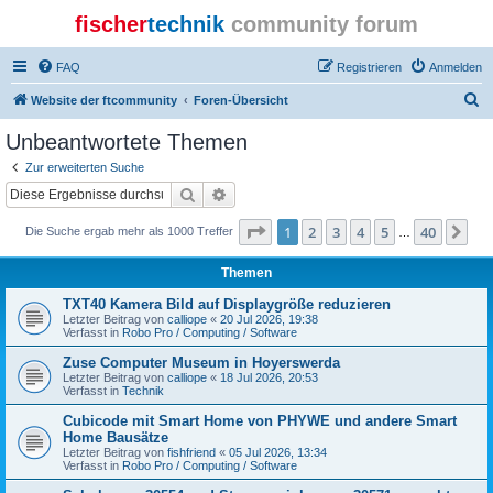
fischer
technik
community forum
FAQ
Registrieren
Anmelden
S
Website der ftcommunity
Foren-Übersicht
u
Unbeantwortete Themen
c
Zur erweiterten Suche
h
Suche
Erweiterte Suche
e
Seite
1
von
40
1
2
3
4
5
40
Nä
Die Suche ergab mehr als 1000 Treffer
…
Themen
TXT40 Kamera Bild auf Displaygröße reduzieren
Letzter Beitrag von
calliope
«
20 Jul 2026, 19:38
Verfasst in
Robo Pro / Computing / Software
Zuse Computer Museum in Hoyerswerda
Letzter Beitrag von
calliope
«
18 Jul 2026, 20:53
Verfasst in
Technik
Cubicode mit Smart Home von PHYWE und andere Smart
Home Bausätze
Letzter Beitrag von
fishfriend
«
05 Jul 2026, 13:34
Verfasst in
Robo Pro / Computing / Software