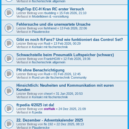
Verfasst in
fischertechnik allgemein
HighTop EC-H Kran RC erster Versuch
Letzter Beitrag von
rbudding
«
15 Feb 2026, 21:10
Verfasst in
Modellideen & -vorstellung
Fehlersuche und die unerwartete Ursache
Letzter Beitrag von
fishfriend
«
13 Feb 2026, 22:06
Verfasst in
Plauderecke
Gibt es noch ft-Fans? Und wie funktioniert das Control Set?
Letzter Beitrag von
Rudi
«
13 Feb 2026, 00:29
Verfasst in
Kontakt mit fischertechnik
Schwachstelle beim Pneumatik Luftspeicher (schwarz)
Letzter Beitrag von
FrankHGW
«
12 Feb 2026, 19:36
Verfasst in
fischertechnik allgemein
PN ohne Benachrichtigung
Letzter Beitrag von
Rudi
«
01 Feb 2026, 12:45
Verfasst in
Rund um die fischertechnik Community
Hinsichtlich: Neuheiten und Kommunikation mit euren
Kunden
Letzter Beitrag von
cheorl
«
31 Jan 2026, 20:53
Verfasst in
Kontakt mit fischertechnik
ft:pedia 4/2025 ist da!
Letzter Beitrag von
steffalk
«
24 Dez 2025, 21:09
Verfasst in
ft:pedia
22. Dezember - Adventskalender 2025
Letzter Beitrag von
flo 192
«
22 Dez 2025, 08:13
Verfasst in
Plauderecke