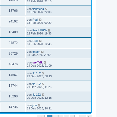
14323
15 Feb 2026, 21:10
von
fishfriend
13766
13 Feb 2026, 22:06
von
Rudi
24192
13 Feb 2026, 00:29
von
FrankHGW
13409
12 Feb 2026, 19:36
von
Rudi
24872
01 Feb 2026, 12:45
von
cheorl
25729
31 Jan 2026, 20:53
von
steffalk
46476
24 Dez 2025, 21:09
von
flo 192
14667
22 Dez 2025, 08:13
von
flo 192
14744
21 Dez 2025, 11:26
von
flo 192
15290
20 Dez 2025, 12:15
von
jmn
14736
19 Dez 2025, 20:21