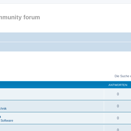
mmunity forum
Die Suche 
ANTWORTEN
0
0
chnik
n
0
 Software
0