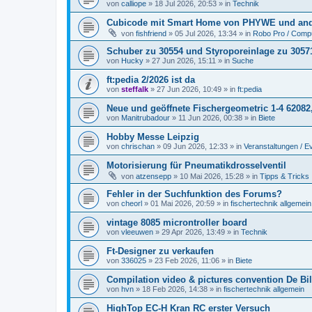
von
calliope
» 18 Jul 2026, 20:53 » in
Technik
Cubicode mit Smart Home von PHYWE und and
von
fishfriend
» 05 Jul 2026, 13:34 » in
Robo Pro / Compu
Schuber zu 30554 und Styroporeinlage zu 3057
von
Hucky
» 27 Jun 2026, 15:11 » in
Suche
ft:pedia 2/2026 ist da
von
steffalk
» 27 Jun 2026, 10:49 » in
ft:pedia
Neue und geöffnete Fischergeometric 1-4 62082
von
Manitrubadour
» 11 Jun 2026, 00:38 » in
Biete
Hobby Messe Leipzig
von
chrischan
» 09 Jun 2026, 12:33 » in
Veranstaltungen / E
Motorisierung für Pneumatikdrosselventil
von
atzensepp
» 10 Mai 2026, 15:28 » in
Tipps & Tricks
Fehler in der Suchfunktion des Forums?
von
cheorl
» 01 Mai 2026, 20:59 » in
fischertechnik allgemein
vintage 8085 microntroller board
von
vleeuwen
» 29 Apr 2026, 13:49 » in
Technik
Ft-Designer zu verkaufen
von
336025
» 23 Feb 2026, 11:06 » in
Biete
Compilation video & pictures convention De Bil
von
hvn
» 18 Feb 2026, 14:38 » in
fischertechnik allgemein
HighTop EC-H Kran RC erster Versuch