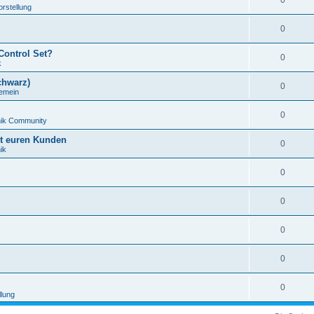
0
orstellung
0
Control Set?
0
k
chwarz)
0
gemein
0
nik Community
it euren Kunden
0
ik
0
0
0
0
0
llung