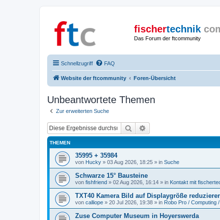
fischer
technik
co
Das Forum der ftcommunity
Schnellzugriff
FAQ
Website der ftcommunity
Foren-Übersicht
Unbeantwortete Themen
Zur erweiterten Suche
Suche
Erweiterte Suche
THEMEN
35995 + 35984
von
Hucky
» 03 Aug 2026, 18:25 » in
Suche
Schwarze 15° Bausteine
von
fishfriend
» 02 Aug 2026, 16:14 » in
Kontakt mit fischerte
TXT40 Kamera Bild auf Displaygröße reduziere
von
calliope
» 20 Jul 2026, 19:38 » in
Robo Pro / Computing /
Zuse Computer Museum in Hoyerswerda