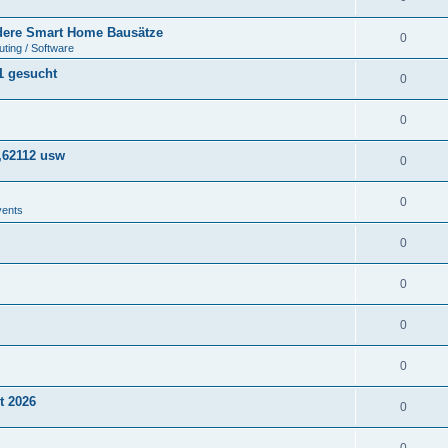
ere Smart Home Bausätze
0
ting / Software
1 gesucht
0
0
,62112 usw
0
0
vents
0
0
0
0
t 2026
0