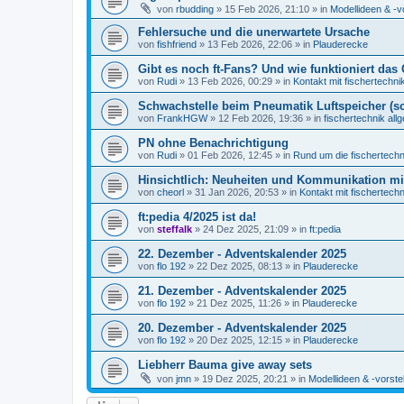
von
rbudding
» 15 Feb 2026, 21:10 » in
Modellideen & -v
Fehlersuche und die unerwartete Ursache
von
fishfriend
» 13 Feb 2026, 22:06 » in
Plauderecke
Gibt es noch ft-Fans? Und wie funktioniert das 
von
Rudi
» 13 Feb 2026, 00:29 » in
Kontakt mit fischertechni
Schwachstelle beim Pneumatik Luftspeicher (s
von
FrankHGW
» 12 Feb 2026, 19:36 » in
fischertechnik all
PN ohne Benachrichtigung
von
Rudi
» 01 Feb 2026, 12:45 » in
Rund um die fischertech
Hinsichtlich: Neuheiten und Kommunikation m
von
cheorl
» 31 Jan 2026, 20:53 » in
Kontakt mit fischertechn
ft:pedia 4/2025 ist da!
von
steffalk
» 24 Dez 2025, 21:09 » in
ft:pedia
22. Dezember - Adventskalender 2025
von
flo 192
» 22 Dez 2025, 08:13 » in
Plauderecke
21. Dezember - Adventskalender 2025
von
flo 192
» 21 Dez 2025, 11:26 » in
Plauderecke
20. Dezember - Adventskalender 2025
von
flo 192
» 20 Dez 2025, 12:15 » in
Plauderecke
Liebherr Bauma give away sets
von
jmn
» 19 Dez 2025, 20:21 » in
Modellideen & -vorste