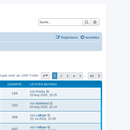
Suche
Erweiterte Suche
Registrieren
Anmelden
Seite
1
von
40
1
2
3
4
5
40
Nächste
ergab mehr als 1000 Treffer
…
ZUGRIFFE
LETZTER BEITRAG
von
Hucky
194
03 Aug 2026, 18:25
von
fishfriend
200
02 Aug 2026, 16:14
von
calliope
398
20 Jul 2026, 19:38
von
calliope
440