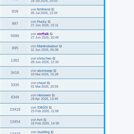
18 Jul 2026, 20:53
von
fishfriend
818
05 Jul 2026, 13:34
von
Hucky
997
27 Jun 2026, 15:11
von
steffalk
5090
27 Jun 2026, 10:49
von
Manitrubadour
895
11 Jun 2026, 00:38
von
chrischan
1382
09 Jun 2026, 12:33
von
atzensepp
3416
10 Mai 2026, 15:28
von
cheorl
3335
01 Mai 2026, 20:59
von
vleeuwen
4349
29 Apr 2026, 13:49
von
336025
23418
23 Feb 2026, 11:06
von
hvn
13454
18 Feb 2026, 14:38
von
rbudding