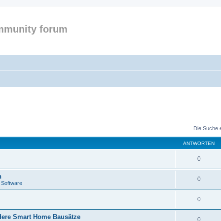
mmunity forum
Die Suche 
ANTWORTEN
0
n
0
 Software
0
ere Smart Home Bausätze
0