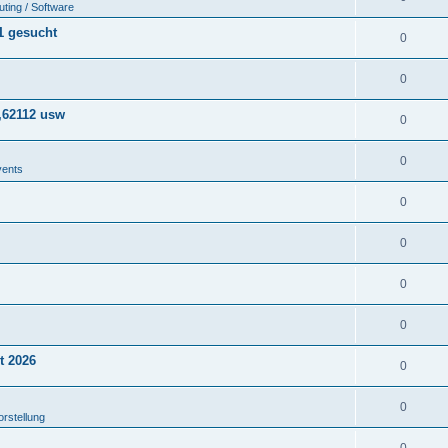
ting / Software
1 gesucht
0
0
,62112 usw
0
0
vents
0
0
0
0
t 2026
0
0
orstellung