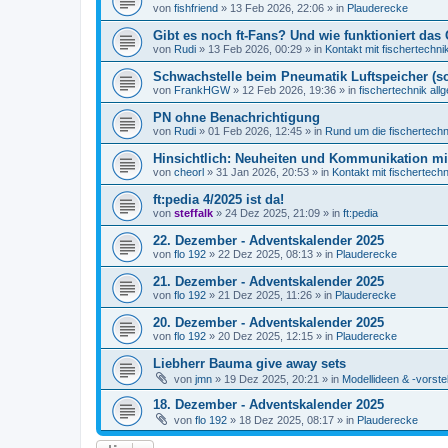
von
fishfriend
» 13 Feb 2026, 22:06 » in
Plauderecke
Gibt es noch ft-Fans? Und wie funktioniert das 
von
Rudi
» 13 Feb 2026, 00:29 » in
Kontakt mit fischertechni
Schwachstelle beim Pneumatik Luftspeicher (s
von
FrankHGW
» 12 Feb 2026, 19:36 » in
fischertechnik all
PN ohne Benachrichtigung
von
Rudi
» 01 Feb 2026, 12:45 » in
Rund um die fischertech
Hinsichtlich: Neuheiten und Kommunikation m
von
cheorl
» 31 Jan 2026, 20:53 » in
Kontakt mit fischertechn
ft:pedia 4/2025 ist da!
von
steffalk
» 24 Dez 2025, 21:09 » in
ft:pedia
22. Dezember - Adventskalender 2025
von
flo 192
» 22 Dez 2025, 08:13 » in
Plauderecke
21. Dezember - Adventskalender 2025
von
flo 192
» 21 Dez 2025, 11:26 » in
Plauderecke
20. Dezember - Adventskalender 2025
von
flo 192
» 20 Dez 2025, 12:15 » in
Plauderecke
Liebherr Bauma give away sets
von
jmn
» 19 Dez 2025, 20:21 » in
Modellideen & -vorste
18. Dezember - Adventskalender 2025
von
flo 192
» 18 Dez 2025, 08:17 » in
Plauderecke