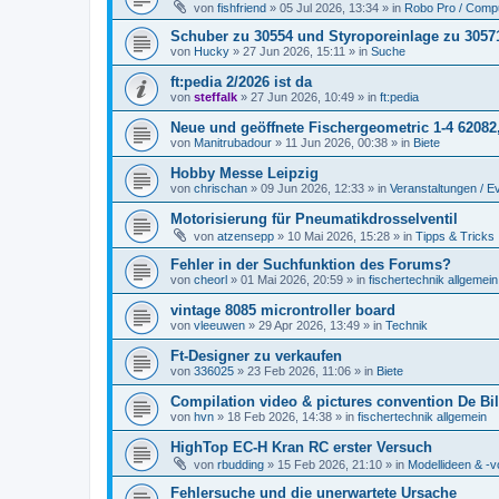
von
fishfriend
» 05 Jul 2026, 13:34 » in
Robo Pro / Compu
Schuber zu 30554 und Styroporeinlage zu 3057
von
Hucky
» 27 Jun 2026, 15:11 » in
Suche
ft:pedia 2/2026 ist da
von
steffalk
» 27 Jun 2026, 10:49 » in
ft:pedia
Neue und geöffnete Fischergeometric 1-4 62082
von
Manitrubadour
» 11 Jun 2026, 00:38 » in
Biete
Hobby Messe Leipzig
von
chrischan
» 09 Jun 2026, 12:33 » in
Veranstaltungen / E
Motorisierung für Pneumatikdrosselventil
von
atzensepp
» 10 Mai 2026, 15:28 » in
Tipps & Tricks
Fehler in der Suchfunktion des Forums?
von
cheorl
» 01 Mai 2026, 20:59 » in
fischertechnik allgemein
vintage 8085 microntroller board
von
vleeuwen
» 29 Apr 2026, 13:49 » in
Technik
Ft-Designer zu verkaufen
von
336025
» 23 Feb 2026, 11:06 » in
Biete
Compilation video & pictures convention De Bil
von
hvn
» 18 Feb 2026, 14:38 » in
fischertechnik allgemein
HighTop EC-H Kran RC erster Versuch
von
rbudding
» 15 Feb 2026, 21:10 » in
Modellideen & -v
Fehlersuche und die unerwartete Ursache