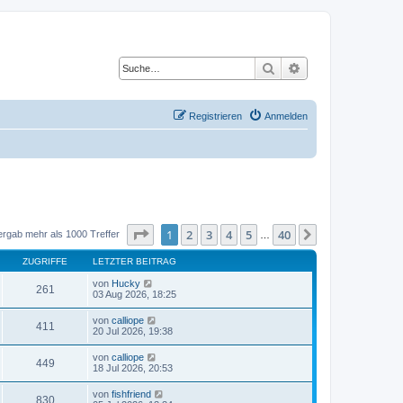
Suche
Erweiterte Suche
Registrieren
Anmelden
Seite
1
von
40
1
2
3
4
5
40
Nächste
ergab mehr als 1000 Treffer
…
ZUGRIFFE
LETZTER BEITRAG
von
Hucky
261
03 Aug 2026, 18:25
von
calliope
411
20 Jul 2026, 19:38
von
calliope
449
18 Jul 2026, 20:53
von
fishfriend
830