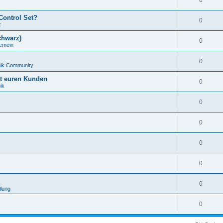
0
Control Set?
0
k
chwarz)
0
gemein
0
nik Community
it euren Kunden
0
ik
0
0
0
0
0
llung
0