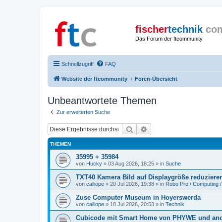
fischer
technik
co
Das Forum der ftcommunity
Schnellzugriff
FAQ
Website der ftcommunity
Foren-Übersicht
Unbeantwortete Themen
Zur erweiterten Suche
Suche
Erweiterte Suche
THEMEN
35995 + 35984
von
Hucky
» 03 Aug 2026, 18:25 » in
Suche
TXT40 Kamera Bild auf Displaygröße reduziere
von
calliope
» 20 Jul 2026, 19:38 » in
Robo Pro / Computing /
Zuse Computer Museum in Hoyerswerda
von
calliope
» 18 Jul 2026, 20:53 » in
Technik
Cubicode mit Smart Home von PHYWE und and