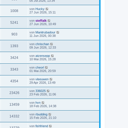
05 Jul 2026, 13:34
von
Hucky
1008
27 Jun 2026, 15:11
von
steffalk
5241
27 Jun 2026, 10:49
von
Manitrubadour
903
11 Jun 2026, 00:38
von
chrischan
1393
09 Jun 2026, 12:33
von
atzensepp
3424
10 Mai 2026, 15:28
von
cheorl
3343
01 Mai 2026, 20:59
von
vleeuwen
4354
29 Apr 2026, 13:49
von
336025
23426
23 Feb 2026, 11:06
von
hvn
13459
18 Feb 2026, 14:38
von
rbudding
14332
15 Feb 2026, 21:10
von
fishfriend