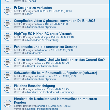
Verfasst in
Technik
Ft-Designer zu verkaufen
Letzter Beitrag von
336025
«
23 Feb 2026, 11:06
Verfasst in
Biete
Compilation video & pictures convention De Bilt 2026
Letzter Beitrag von
hvn
«
18 Feb 2026, 14:38
Verfasst in
fischertechnik allgemein
HighTop EC-H Kran RC erster Versuch
Letzter Beitrag von
rbudding
«
15 Feb 2026, 21:10
Verfasst in
Modellideen & -vorstellung
Fehlersuche und die unerwartete Ursache
Letzter Beitrag von
fishfriend
«
13 Feb 2026, 22:06
Verfasst in
Plauderecke
Gibt es noch ft-Fans? Und wie funktioniert das Control Set?
Letzter Beitrag von
Rudi
«
13 Feb 2026, 00:29
Verfasst in
Kontakt mit fischertechnik
Schwachstelle beim Pneumatik Luftspeicher (schwarz)
Letzter Beitrag von
FrankHGW
«
12 Feb 2026, 19:36
Verfasst in
fischertechnik allgemein
PN ohne Benachrichtigung
Letzter Beitrag von
Rudi
«
01 Feb 2026, 12:45
Verfasst in
Rund um die fischertechnik Community
Hinsichtlich: Neuheiten und Kommunikation mit euren
Kunden
Letzter Beitrag von
cheorl
«
31 Jan 2026, 20:53
Verfasst in
Kontakt mit fischertechnik