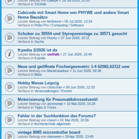
Letzter Beitrag von
calliope
«
18 Jul 2026, 20:53
Verfasst in
Technik
Cubicode mit Smart Home von PHYWE und andere Smart
Home Bausätze
Letzter Beitrag von
fishfriend
«
05 Jul 2026, 13:34
Verfasst in
Robo Pro / Computing / Software
Schuber zu 30554 und Styroporeinlage zu 30571 gesucht
Letzter Beitrag von
Hucky
«
27 Jun 2026, 15:11
Verfasst in
Suche
ft:pedia 2/2026 ist da
Letzter Beitrag von
steffalk
«
27 Jun 2026, 10:49
Verfasst in
ft:pedia
Neue und geöffnete Fischergeometric 1-4 62082,62112 usw
Letzter Beitrag von
Manitrubadour
«
11 Jun 2026, 00:38
Verfasst in
Biete
Hobby Messe Leipzig
Letzter Beitrag von
chrischan
«
09 Jun 2026, 12:33
Verfasst in
Veranstaltungen / Events
Motorisierung für Pneumatikdrosselventil
Letzter Beitrag von
atzensepp
«
10 Mai 2026, 15:28
Verfasst in
Tipps & Tricks
Fehler in der Suchfunktion des Forums?
Letzter Beitrag von
cheorl
«
01 Mai 2026, 20:59
Verfasst in
fischertechnik allgemein
vintage 8085 microntroller board
Letzter Beitrag von
vleeuwen
«
29 Apr 2026, 13:49