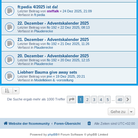
ft:pedia 4/2025 ist da!
Letzter Beitrag von
steffalk
«
24 Dez 2025, 21:09
Verfasst in
ft:pedia
22. Dezember - Adventskalender 2025
Letzter Beitrag von
flo 192
«
22 Dez 2025, 08:13
Verfasst in
Plauderecke
21. Dezember - Adventskalender 2025
Letzter Beitrag von
flo 192
«
21 Dez 2025, 11:26
Verfasst in
Plauderecke
20. Dezember - Adventskalender 2025
Letzter Beitrag von
flo 192
«
20 Dez 2025, 12:15
Verfasst in
Plauderecke
Liebherr Bauma give away sets
Letzter Beitrag von
jmn
«
19 Dez 2025, 20:21
Verfasst in
Modellideen & -vorstellung
Seite
1
von
40
1
2
3
4
5
40
Nä
Die Suche ergab mehr als 1000 Treffer
…
Gehe zu
Website der ftcommunity
Foren-Übersicht
Alle Zeiten sind
UTC+02:00
Powered by
phpBB
® Forum Software © phpBB Limited