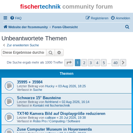
fischer
technik
community forum
FAQ
Registrieren
Anmelden
S
Website der ftcommunity
Foren-Übersicht
u
Unbeantwortete Themen
c
Zur erweiterten Suche
h
Suche
Erweiterte Suche
e
Seite
1
von
40
1
2
3
4
5
40
Nä
Die Suche ergab mehr als 1000 Treffer
…
Themen
35995 + 35984
Letzter Beitrag von
Hucky
«
03 Aug 2026, 18:25
Verfasst in
Suche
Schwarze 15° Bausteine
Letzter Beitrag von
fishfriend
«
02 Aug 2026, 16:14
Verfasst in
Kontakt mit fischertechnik
TXT40 Kamera Bild auf Displaygröße reduzieren
Letzter Beitrag von
calliope
«
20 Jul 2026, 19:38
Verfasst in
Robo Pro / Computing / Software
Zuse Computer Museum in Hoyerswerda