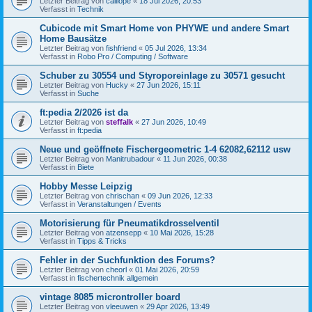
Letzter Beitrag von
calliope
«
18 Jul 2026, 20:53
Verfasst in
Technik
Cubicode mit Smart Home von PHYWE und andere Smart
Home Bausätze
Letzter Beitrag von
fishfriend
«
05 Jul 2026, 13:34
Verfasst in
Robo Pro / Computing / Software
Schuber zu 30554 und Styroporeinlage zu 30571 gesucht
Letzter Beitrag von
Hucky
«
27 Jun 2026, 15:11
Verfasst in
Suche
ft:pedia 2/2026 ist da
Letzter Beitrag von
steffalk
«
27 Jun 2026, 10:49
Verfasst in
ft:pedia
Neue und geöffnete Fischergeometric 1-4 62082,62112 usw
Letzter Beitrag von
Manitrubadour
«
11 Jun 2026, 00:38
Verfasst in
Biete
Hobby Messe Leipzig
Letzter Beitrag von
chrischan
«
09 Jun 2026, 12:33
Verfasst in
Veranstaltungen / Events
Motorisierung für Pneumatikdrosselventil
Letzter Beitrag von
atzensepp
«
10 Mai 2026, 15:28
Verfasst in
Tipps & Tricks
Fehler in der Suchfunktion des Forums?
Letzter Beitrag von
cheorl
«
01 Mai 2026, 20:59
Verfasst in
fischertechnik allgemein
vintage 8085 microntroller board
Letzter Beitrag von
vleeuwen
«
29 Apr 2026, 13:49