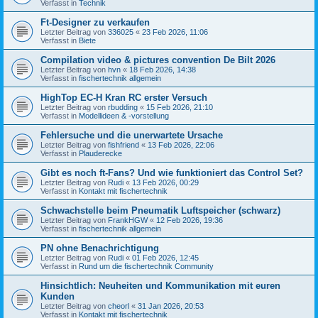
Verfasst in
Technik
Ft-Designer zu verkaufen
Letzter Beitrag von
336025
«
23 Feb 2026, 11:06
Verfasst in
Biete
Compilation video & pictures convention De Bilt 2026
Letzter Beitrag von
hvn
«
18 Feb 2026, 14:38
Verfasst in
fischertechnik allgemein
HighTop EC-H Kran RC erster Versuch
Letzter Beitrag von
rbudding
«
15 Feb 2026, 21:10
Verfasst in
Modellideen & -vorstellung
Fehlersuche und die unerwartete Ursache
Letzter Beitrag von
fishfriend
«
13 Feb 2026, 22:06
Verfasst in
Plauderecke
Gibt es noch ft-Fans? Und wie funktioniert das Control Set?
Letzter Beitrag von
Rudi
«
13 Feb 2026, 00:29
Verfasst in
Kontakt mit fischertechnik
Schwachstelle beim Pneumatik Luftspeicher (schwarz)
Letzter Beitrag von
FrankHGW
«
12 Feb 2026, 19:36
Verfasst in
fischertechnik allgemein
PN ohne Benachrichtigung
Letzter Beitrag von
Rudi
«
01 Feb 2026, 12:45
Verfasst in
Rund um die fischertechnik Community
Hinsichtlich: Neuheiten und Kommunikation mit euren
Kunden
Letzter Beitrag von
cheorl
«
31 Jan 2026, 20:53
Verfasst in
Kontakt mit fischertechnik