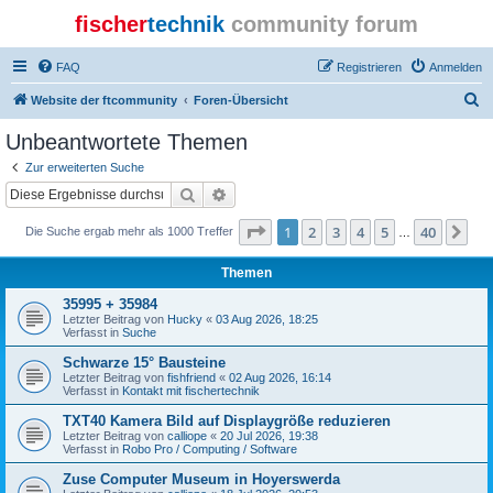
fischer
technik
community forum
FAQ
Registrieren
Anmelden
S
Website der ftcommunity
Foren-Übersicht
u
Unbeantwortete Themen
c
Zur erweiterten Suche
h
Suche
Erweiterte Suche
e
Seite
1
von
40
1
2
3
4
5
40
Nä
Die Suche ergab mehr als 1000 Treffer
…
Themen
35995 + 35984
Letzter Beitrag von
Hucky
«
03 Aug 2026, 18:25
Verfasst in
Suche
Schwarze 15° Bausteine
Letzter Beitrag von
fishfriend
«
02 Aug 2026, 16:14
Verfasst in
Kontakt mit fischertechnik
TXT40 Kamera Bild auf Displaygröße reduzieren
Letzter Beitrag von
calliope
«
20 Jul 2026, 19:38
Verfasst in
Robo Pro / Computing / Software
Zuse Computer Museum in Hoyerswerda