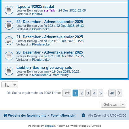
ft:pedia 4/2025 ist da!
Letzter Beitrag von
steffalk
«
24 Dez 2025, 21:09
Verfasst in
ft:pedia
22. Dezember - Adventskalender 2025
Letzter Beitrag von
flo 192
«
22 Dez 2025, 08:13
Verfasst in
Plauderecke
21. Dezember - Adventskalender 2025
Letzter Beitrag von
flo 192
«
21 Dez 2025, 11:26
Verfasst in
Plauderecke
20. Dezember - Adventskalender 2025
Letzter Beitrag von
flo 192
«
20 Dez 2025, 12:15
Verfasst in
Plauderecke
Liebherr Bauma give away sets
Letzter Beitrag von
jmn
«
19 Dez 2025, 20:21
Verfasst in
Modellideen & -vorstellung
Seite
1
von
40
1
2
3
4
5
40
Nä
Die Suche ergab mehr als 1000 Treffer
…
Gehe zu
Website der ftcommunity
Foren-Übersicht
Alle Zeiten sind
UTC+02:00
Powered by
phpBB
® Forum Software © phpBB Limited