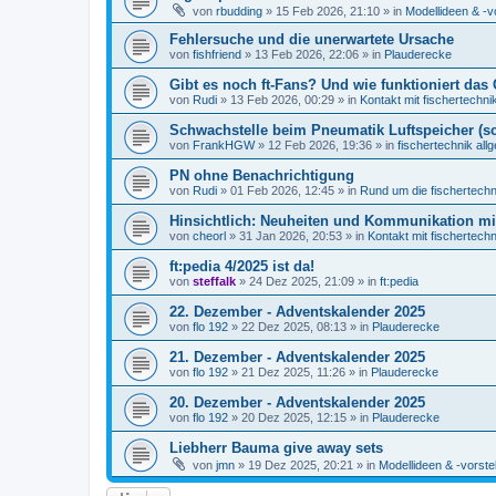
von
rbudding
» 15 Feb 2026, 21:10 » in
Modellideen & -v
Fehlersuche und die unerwartete Ursache
von
fishfriend
» 13 Feb 2026, 22:06 » in
Plauderecke
Gibt es noch ft-Fans? Und wie funktioniert das 
von
Rudi
» 13 Feb 2026, 00:29 » in
Kontakt mit fischertechni
Schwachstelle beim Pneumatik Luftspeicher (s
von
FrankHGW
» 12 Feb 2026, 19:36 » in
fischertechnik all
PN ohne Benachrichtigung
von
Rudi
» 01 Feb 2026, 12:45 » in
Rund um die fischertech
Hinsichtlich: Neuheiten und Kommunikation m
von
cheorl
» 31 Jan 2026, 20:53 » in
Kontakt mit fischertechn
ft:pedia 4/2025 ist da!
von
steffalk
» 24 Dez 2025, 21:09 » in
ft:pedia
22. Dezember - Adventskalender 2025
von
flo 192
» 22 Dez 2025, 08:13 » in
Plauderecke
21. Dezember - Adventskalender 2025
von
flo 192
» 21 Dez 2025, 11:26 » in
Plauderecke
20. Dezember - Adventskalender 2025
von
flo 192
» 20 Dez 2025, 12:15 » in
Plauderecke
Liebherr Bauma give away sets
von
jmn
» 19 Dez 2025, 20:21 » in
Modellideen & -vorste