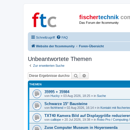
fischer
technik
co
Das Forum der ftcommunity
Schnellzugriff
FAQ
Website der ftcommunity
Foren-Übersicht
Unbeantwortete Themen
Zur erweiterten Suche
Suche
Erweiterte Suche
THEMEN
35995 + 35984
von
Hucky
» 03 Aug 2026, 18:25 » in
Suche
Schwarze 15° Bausteine
von
fishfriend
» 02 Aug 2026, 16:14 » in
Kontakt mit fischerte
TXT40 Kamera Bild auf Displaygröße reduziere
von
calliope
» 20 Jul 2026, 19:38 » in
Robo Pro / Computing /
Zuse Computer Museum in Hoyerswerda