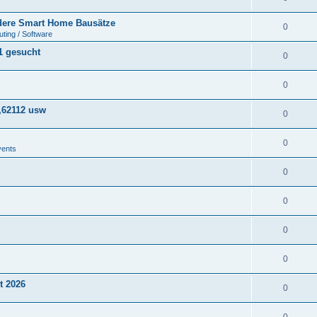
ere Smart Home Bausätze
0
ting / Software
1 gesucht
0
0
,62112 usw
0
0
vents
0
0
0
0
t 2026
0