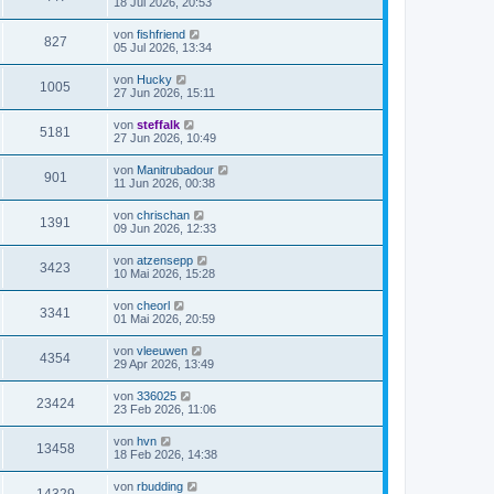
18 Jul 2026, 20:53
von
fishfriend
827
05 Jul 2026, 13:34
von
Hucky
1005
27 Jun 2026, 15:11
von
steffalk
5181
27 Jun 2026, 10:49
von
Manitrubadour
901
11 Jun 2026, 00:38
von
chrischan
1391
09 Jun 2026, 12:33
von
atzensepp
3423
10 Mai 2026, 15:28
von
cheorl
3341
01 Mai 2026, 20:59
von
vleeuwen
4354
29 Apr 2026, 13:49
von
336025
23424
23 Feb 2026, 11:06
von
hvn
13458
18 Feb 2026, 14:38
von
rbudding