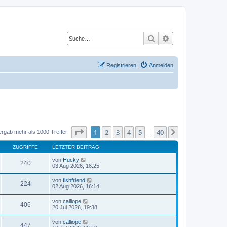
Suche
Erweiterte Suche
Registrieren
Anmelden
Seite
1
von
40
1
2
3
4
5
40
Nächste
ergab mehr als 1000 Treffer
…
ZUGRIFFE
LETZTER BEITRAG
von
Hucky
240
03 Aug 2026, 18:25
von
fishfriend
224
02 Aug 2026, 16:14
von
calliope
406
20 Jul 2026, 19:38
von
calliope
447