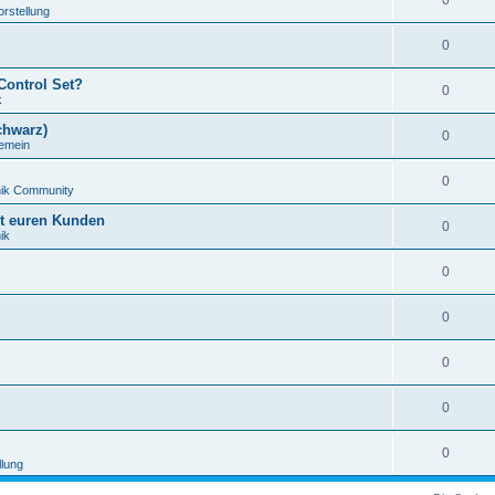
0
orstellung
0
Control Set?
0
k
chwarz)
0
gemein
0
nik Community
it euren Kunden
0
ik
0
0
0
0
0
llung