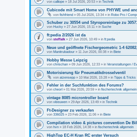
von
calliope
» 18 Jul 2026, 20:53 » in
Technik
Cubicode mit Smart Home von PHYWE und and
von
fishfriend
» 05 Jul 2026, 13:34 » in
Robo Pro / Compu
Schuber zu 30554 und Styroporeinlage zu 3057
von
Hucky
» 27 Jun 2026, 15:11 » in
Suche
ft:pedia 2/2026 ist da
von
steffalk
» 27 Jun 2026, 10:49 » in
ft:pedia
Neue und geöffnete Fischergeometric 1-4 62082
von
Manitrubadour
» 11 Jun 2026, 00:38 » in
Biete
Hobby Messe Leipzig
von
chrischan
» 09 Jun 2026, 12:33 » in
Veranstaltungen / E
Motorisierung für Pneumatikdrosselventil
von
atzensepp
» 10 Mai 2026, 15:28 » in
Tipps & Tricks
Fehler in der Suchfunktion des Forums?
von
cheorl
» 01 Mai 2026, 20:59 » in
fischertechnik allgemein
vintage 8085 microntroller board
von
vleeuwen
» 29 Apr 2026, 13:49 » in
Technik
Ft-Designer zu verkaufen
von
336025
» 23 Feb 2026, 11:06 » in
Biete
Compilation video & pictures convention De Bil
von
hvn
» 18 Feb 2026, 14:38 » in
fischertechnik allgemein
HighTop EC-H Kran RC erster Versuch