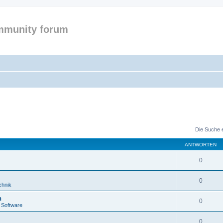
mmunity forum
Die Suche 
ANTWORTEN
0
0
chnik
n
0
 Software
0