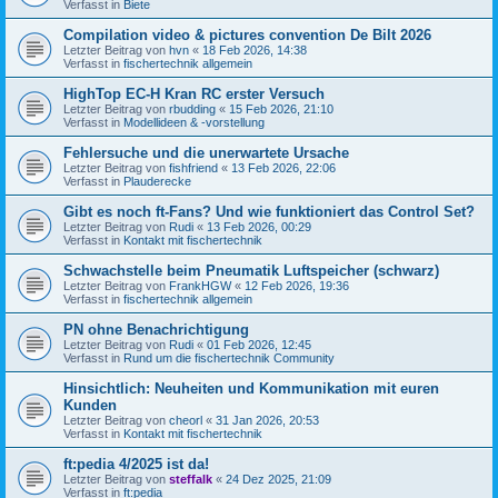
Verfasst in
Biete
Compilation video & pictures convention De Bilt 2026
Letzter Beitrag von
hvn
«
18 Feb 2026, 14:38
Verfasst in
fischertechnik allgemein
HighTop EC-H Kran RC erster Versuch
Letzter Beitrag von
rbudding
«
15 Feb 2026, 21:10
Verfasst in
Modellideen & -vorstellung
Fehlersuche und die unerwartete Ursache
Letzter Beitrag von
fishfriend
«
13 Feb 2026, 22:06
Verfasst in
Plauderecke
Gibt es noch ft-Fans? Und wie funktioniert das Control Set?
Letzter Beitrag von
Rudi
«
13 Feb 2026, 00:29
Verfasst in
Kontakt mit fischertechnik
Schwachstelle beim Pneumatik Luftspeicher (schwarz)
Letzter Beitrag von
FrankHGW
«
12 Feb 2026, 19:36
Verfasst in
fischertechnik allgemein
PN ohne Benachrichtigung
Letzter Beitrag von
Rudi
«
01 Feb 2026, 12:45
Verfasst in
Rund um die fischertechnik Community
Hinsichtlich: Neuheiten und Kommunikation mit euren
Kunden
Letzter Beitrag von
cheorl
«
31 Jan 2026, 20:53
Verfasst in
Kontakt mit fischertechnik
ft:pedia 4/2025 ist da!
Letzter Beitrag von
steffalk
«
24 Dez 2025, 21:09
Verfasst in
ft:pedia