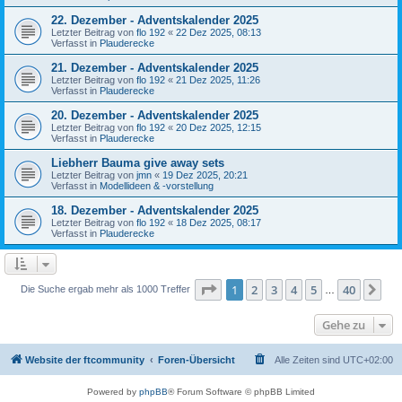
22. Dezember - Adventskalender 2025
Letzter Beitrag von
flo 192
«
22 Dez 2025, 08:13
Verfasst in
Plauderecke
21. Dezember - Adventskalender 2025
Letzter Beitrag von
flo 192
«
21 Dez 2025, 11:26
Verfasst in
Plauderecke
20. Dezember - Adventskalender 2025
Letzter Beitrag von
flo 192
«
20 Dez 2025, 12:15
Verfasst in
Plauderecke
Liebherr Bauma give away sets
Letzter Beitrag von
jmn
«
19 Dez 2025, 20:21
Verfasst in
Modellideen & -vorstellung
18. Dezember - Adventskalender 2025
Letzter Beitrag von
flo 192
«
18 Dez 2025, 08:17
Verfasst in
Plauderecke
Seite
1
von
40
1
2
3
4
5
40
Nä
Die Suche ergab mehr als 1000 Treffer
…
Gehe zu
Website der ftcommunity
Foren-Übersicht
Alle Zeiten sind
UTC+02:00
Powered by
phpBB
® Forum Software © phpBB Limited