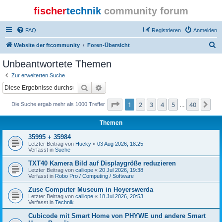
fischer
technik
community forum
FAQ
Registrieren
Anmelden
S
Website der ftcommunity
Foren-Übersicht
u
Unbeantwortete Themen
c
Zur erweiterten Suche
h
Suche
Erweiterte Suche
e
Seite
1
von
40
1
2
3
4
5
40
Nä
Die Suche ergab mehr als 1000 Treffer
…
Themen
35995 + 35984
Letzter Beitrag von
Hucky
«
03 Aug 2026, 18:25
Verfasst in
Suche
TXT40 Kamera Bild auf Displaygröße reduzieren
Letzter Beitrag von
calliope
«
20 Jul 2026, 19:38
Verfasst in
Robo Pro / Computing / Software
Zuse Computer Museum in Hoyerswerda
Letzter Beitrag von
calliope
«
18 Jul 2026, 20:53
Verfasst in
Technik
Cubicode mit Smart Home von PHYWE und andere Smart