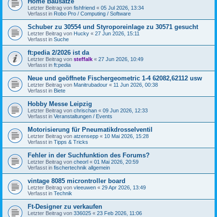
Home Bausätze
Letzter Beitrag von
fishfriend
«
05 Jul 2026, 13:34
Verfasst in
Robo Pro / Computing / Software
Schuber zu 30554 und Styroporeinlage zu 30571 gesucht
Letzter Beitrag von
Hucky
«
27 Jun 2026, 15:11
Verfasst in
Suche
ft:pedia 2/2026 ist da
Letzter Beitrag von
steffalk
«
27 Jun 2026, 10:49
Verfasst in
ft:pedia
Neue und geöffnete Fischergeometric 1-4 62082,62112 usw
Letzter Beitrag von
Manitrubadour
«
11 Jun 2026, 00:38
Verfasst in
Biete
Hobby Messe Leipzig
Letzter Beitrag von
chrischan
«
09 Jun 2026, 12:33
Verfasst in
Veranstaltungen / Events
Motorisierung für Pneumatikdrosselventil
Letzter Beitrag von
atzensepp
«
10 Mai 2026, 15:28
Verfasst in
Tipps & Tricks
Fehler in der Suchfunktion des Forums?
Letzter Beitrag von
cheorl
«
01 Mai 2026, 20:59
Verfasst in
fischertechnik allgemein
vintage 8085 microntroller board
Letzter Beitrag von
vleeuwen
«
29 Apr 2026, 13:49
Verfasst in
Technik
Ft-Designer zu verkaufen
Letzter Beitrag von
336025
«
23 Feb 2026, 11:06