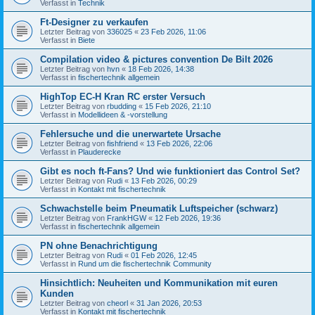
Verfasst in
Technik
Ft-Designer zu verkaufen
Letzter Beitrag von
336025
«
23 Feb 2026, 11:06
Verfasst in
Biete
Compilation video & pictures convention De Bilt 2026
Letzter Beitrag von
hvn
«
18 Feb 2026, 14:38
Verfasst in
fischertechnik allgemein
HighTop EC-H Kran RC erster Versuch
Letzter Beitrag von
rbudding
«
15 Feb 2026, 21:10
Verfasst in
Modellideen & -vorstellung
Fehlersuche und die unerwartete Ursache
Letzter Beitrag von
fishfriend
«
13 Feb 2026, 22:06
Verfasst in
Plauderecke
Gibt es noch ft-Fans? Und wie funktioniert das Control Set?
Letzter Beitrag von
Rudi
«
13 Feb 2026, 00:29
Verfasst in
Kontakt mit fischertechnik
Schwachstelle beim Pneumatik Luftspeicher (schwarz)
Letzter Beitrag von
FrankHGW
«
12 Feb 2026, 19:36
Verfasst in
fischertechnik allgemein
PN ohne Benachrichtigung
Letzter Beitrag von
Rudi
«
01 Feb 2026, 12:45
Verfasst in
Rund um die fischertechnik Community
Hinsichtlich: Neuheiten und Kommunikation mit euren
Kunden
Letzter Beitrag von
cheorl
«
31 Jan 2026, 20:53
Verfasst in
Kontakt mit fischertechnik