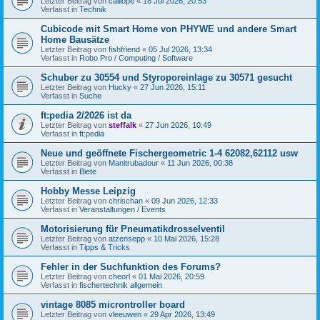
Letzter Beitrag von
calliope
«
18 Jul 2026, 20:53
Verfasst in
Technik
Cubicode mit Smart Home von PHYWE und andere Smart
Home Bausätze
Letzter Beitrag von
fishfriend
«
05 Jul 2026, 13:34
Verfasst in
Robo Pro / Computing / Software
Schuber zu 30554 und Styroporeinlage zu 30571 gesucht
Letzter Beitrag von
Hucky
«
27 Jun 2026, 15:11
Verfasst in
Suche
ft:pedia 2/2026 ist da
Letzter Beitrag von
steffalk
«
27 Jun 2026, 10:49
Verfasst in
ft:pedia
Neue und geöffnete Fischergeometric 1-4 62082,62112 usw
Letzter Beitrag von
Manitrubadour
«
11 Jun 2026, 00:38
Verfasst in
Biete
Hobby Messe Leipzig
Letzter Beitrag von
chrischan
«
09 Jun 2026, 12:33
Verfasst in
Veranstaltungen / Events
Motorisierung für Pneumatikdrosselventil
Letzter Beitrag von
atzensepp
«
10 Mai 2026, 15:28
Verfasst in
Tipps & Tricks
Fehler in der Suchfunktion des Forums?
Letzter Beitrag von
cheorl
«
01 Mai 2026, 20:59
Verfasst in
fischertechnik allgemein
vintage 8085 microntroller board
Letzter Beitrag von
vleeuwen
«
29 Apr 2026, 13:49