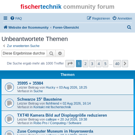
fischer
technik
community forum
FAQ
Registrieren
Anmelden
S
Website der ftcommunity
Foren-Übersicht
u
Unbeantwortete Themen
c
Zur erweiterten Suche
h
Suche
Erweiterte Suche
e
Seite
1
von
40
1
2
3
4
5
40
Nä
Die Suche ergab mehr als 1000 Treffer
…
Themen
35995 + 35984
Letzter Beitrag von
Hucky
«
03 Aug 2026, 18:25
Verfasst in
Suche
Schwarze 15° Bausteine
Letzter Beitrag von
fishfriend
«
02 Aug 2026, 16:14
Verfasst in
Kontakt mit fischertechnik
TXT40 Kamera Bild auf Displaygröße reduzieren
Letzter Beitrag von
calliope
«
20 Jul 2026, 19:38
Verfasst in
Robo Pro / Computing / Software
Zuse Computer Museum in Hoyerswerda