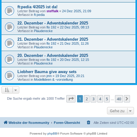
ft:pedia 4/2025 ist da!
Letzter Beitrag von
steffalk
«
24 Dez 2025, 21:09
Verfasst in
ft:pedia
22. Dezember - Adventskalender 2025
Letzter Beitrag von
flo 192
«
22 Dez 2025, 08:13
Verfasst in
Plauderecke
21. Dezember - Adventskalender 2025
Letzter Beitrag von
flo 192
«
21 Dez 2025, 11:26
Verfasst in
Plauderecke
20. Dezember - Adventskalender 2025
Letzter Beitrag von
flo 192
«
20 Dez 2025, 12:15
Verfasst in
Plauderecke
Liebherr Bauma give away sets
Letzter Beitrag von
jmn
«
19 Dez 2025, 20:21
Verfasst in
Modellideen & -vorstellung
Seite
1
von
40
1
2
3
4
5
40
Nä
Die Suche ergab mehr als 1000 Treffer
…
Gehe zu
Website der ftcommunity
Foren-Übersicht
Alle Zeiten sind
UTC+02:00
Powered by
phpBB
® Forum Software © phpBB Limited