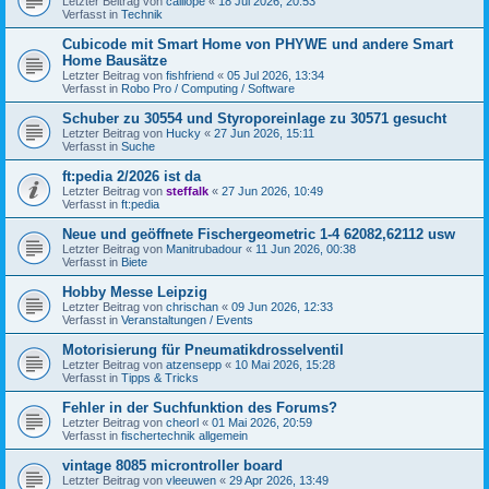
Letzter Beitrag von
calliope
«
18 Jul 2026, 20:53
Verfasst in
Technik
Cubicode mit Smart Home von PHYWE und andere Smart
Home Bausätze
Letzter Beitrag von
fishfriend
«
05 Jul 2026, 13:34
Verfasst in
Robo Pro / Computing / Software
Schuber zu 30554 und Styroporeinlage zu 30571 gesucht
Letzter Beitrag von
Hucky
«
27 Jun 2026, 15:11
Verfasst in
Suche
ft:pedia 2/2026 ist da
Letzter Beitrag von
steffalk
«
27 Jun 2026, 10:49
Verfasst in
ft:pedia
Neue und geöffnete Fischergeometric 1-4 62082,62112 usw
Letzter Beitrag von
Manitrubadour
«
11 Jun 2026, 00:38
Verfasst in
Biete
Hobby Messe Leipzig
Letzter Beitrag von
chrischan
«
09 Jun 2026, 12:33
Verfasst in
Veranstaltungen / Events
Motorisierung für Pneumatikdrosselventil
Letzter Beitrag von
atzensepp
«
10 Mai 2026, 15:28
Verfasst in
Tipps & Tricks
Fehler in der Suchfunktion des Forums?
Letzter Beitrag von
cheorl
«
01 Mai 2026, 20:59
Verfasst in
fischertechnik allgemein
vintage 8085 microntroller board
Letzter Beitrag von
vleeuwen
«
29 Apr 2026, 13:49