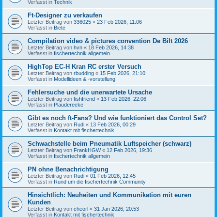
Verfasst in
Technik
Ft-Designer zu verkaufen
Letzter Beitrag von
336025
«
23 Feb 2026, 11:06
Verfasst in
Biete
Compilation video & pictures convention De Bilt 2026
Letzter Beitrag von
hvn
«
18 Feb 2026, 14:38
Verfasst in
fischertechnik allgemein
HighTop EC-H Kran RC erster Versuch
Letzter Beitrag von
rbudding
«
15 Feb 2026, 21:10
Verfasst in
Modellideen & -vorstellung
Fehlersuche und die unerwartete Ursache
Letzter Beitrag von
fishfriend
«
13 Feb 2026, 22:06
Verfasst in
Plauderecke
Gibt es noch ft-Fans? Und wie funktioniert das Control Set?
Letzter Beitrag von
Rudi
«
13 Feb 2026, 00:29
Verfasst in
Kontakt mit fischertechnik
Schwachstelle beim Pneumatik Luftspeicher (schwarz)
Letzter Beitrag von
FrankHGW
«
12 Feb 2026, 19:36
Verfasst in
fischertechnik allgemein
PN ohne Benachrichtigung
Letzter Beitrag von
Rudi
«
01 Feb 2026, 12:45
Verfasst in
Rund um die fischertechnik Community
Hinsichtlich: Neuheiten und Kommunikation mit euren
Kunden
Letzter Beitrag von
cheorl
«
31 Jan 2026, 20:53
Verfasst in
Kontakt mit fischertechnik