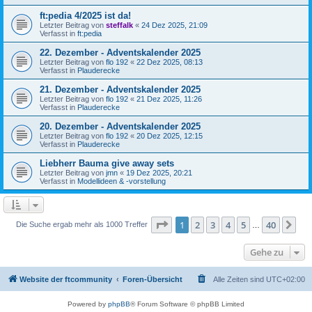
ft:pedia 4/2025 ist da!
Letzter Beitrag von
steffalk
«
24 Dez 2025, 21:09
Verfasst in
ft:pedia
22. Dezember - Adventskalender 2025
Letzter Beitrag von
flo 192
«
22 Dez 2025, 08:13
Verfasst in
Plauderecke
21. Dezember - Adventskalender 2025
Letzter Beitrag von
flo 192
«
21 Dez 2025, 11:26
Verfasst in
Plauderecke
20. Dezember - Adventskalender 2025
Letzter Beitrag von
flo 192
«
20 Dez 2025, 12:15
Verfasst in
Plauderecke
Liebherr Bauma give away sets
Letzter Beitrag von
jmn
«
19 Dez 2025, 20:21
Verfasst in
Modellideen & -vorstellung
Seite
1
von
40
1
2
3
4
5
40
Nä
Die Suche ergab mehr als 1000 Treffer
…
Gehe zu
Website der ftcommunity
Foren-Übersicht
Alle Zeiten sind
UTC+02:00
Powered by
phpBB
® Forum Software © phpBB Limited