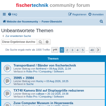
fischer
technik
community forum
FAQ
Registrieren
Anmelden
S
Website der ftcommunity
Foren-Übersicht
u
Unbeantwortete Themen
c
Zur erweiterten Suche
h
Suche
Erweiterte Suche
e
Seite
1
von
40
1
2
3
4
5
40
Nä
Die Suche ergab mehr als 1000 Treffer
…
Themen
Transportband / Bänder von fischertechnik
Letzter Beitrag von
fishfriend
«
09 Aug 2026, 11:04
Verfasst in
Robo Pro / Computing / Software
35995 + 35984
Letzter Beitrag von
Hucky
«
03 Aug 2026, 18:25
Verfasst in
Suche
TXT40 Kamera Bild auf Displaygröße reduzieren
Letzter Beitrag von
calliope
«
20 Jul 2026, 19:38
Verfasst in
Robo Pro / Computing / Software
Zuse Computer Museum in Hoyerswerda