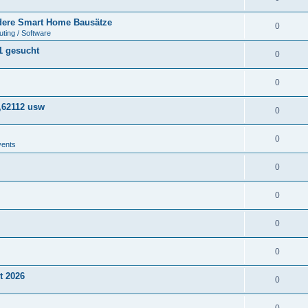
ere Smart Home Bausätze
0
ting / Software
1 gesucht
0
0
,62112 usw
0
0
vents
0
0
0
0
t 2026
0