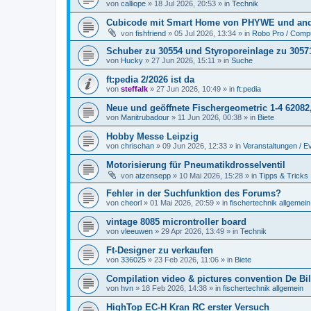
von
calliope
» 18 Jul 2026, 20:53 » in
Technik
Cubicode mit Smart Home von PHYWE und and
von
fishfriend
» 05 Jul 2026, 13:34 » in
Robo Pro / Compu
Schuber zu 30554 und Styroporeinlage zu 3057
von
Hucky
» 27 Jun 2026, 15:11 » in
Suche
ft:pedia 2/2026 ist da
von
steffalk
» 27 Jun 2026, 10:49 » in
ft:pedia
Neue und geöffnete Fischergeometric 1-4 62082
von
Manitrubadour
» 11 Jun 2026, 00:38 » in
Biete
Hobby Messe Leipzig
von
chrischan
» 09 Jun 2026, 12:33 » in
Veranstaltungen / E
Motorisierung für Pneumatikdrosselventil
von
atzensepp
» 10 Mai 2026, 15:28 » in
Tipps & Tricks
Fehler in der Suchfunktion des Forums?
von
cheorl
» 01 Mai 2026, 20:59 » in
fischertechnik allgemein
vintage 8085 microntroller board
von
vleeuwen
» 29 Apr 2026, 13:49 » in
Technik
Ft-Designer zu verkaufen
von
336025
» 23 Feb 2026, 11:06 » in
Biete
Compilation video & pictures convention De Bil
von
hvn
» 18 Feb 2026, 14:38 » in
fischertechnik allgemein
HighTop EC-H Kran RC erster Versuch