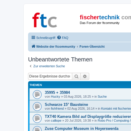
fischer
technik
co
Das Forum der ftcommunity
Schnellzugriff
FAQ
Website der ftcommunity
Foren-Übersicht
Unbeantwortete Themen
Zur erweiterten Suche
Suche
Erweiterte Suche
THEMEN
35995 + 35984
von
Hucky
» 03 Aug 2026, 18:25 » in
Suche
Schwarze 15° Bausteine
von
fishfriend
» 02 Aug 2026, 16:14 » in
Kontakt mit fischerte
TXT40 Kamera Bild auf Displaygröße reduziere
von
calliope
» 20 Jul 2026, 19:38 » in
Robo Pro / Computing /
Zuse Computer Museum in Hoyerswerda