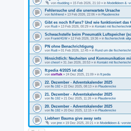
von
rbudding
» 15 Feb 2026, 21:10 » in
Modellideen & -v
Fehlersuche und die unerwartete Ursache
von
fishfriend
» 13 Feb 2026, 22:06 » in
Plauderecke
Gibt es noch ft-Fans? Und wie funktioniert das 
von
Rudi
» 13 Feb 2026, 00:29 » in
Kontakt mit fischertechni
Schwachstelle beim Pneumatik Luftspeicher (s
von
FrankHGW
» 12 Feb 2026, 19:36 » in
fischertechnik all
PN ohne Benachrichtigung
von
Rudi
» 01 Feb 2026, 12:45 » in
Rund um die fischertech
Hinsichtlich: Neuheiten und Kommunikation m
von
cheorl
» 31 Jan 2026, 20:53 » in
Kontakt mit fischertechn
ft:pedia 4/2025 ist da!
von
steffalk
» 24 Dez 2025, 21:09 » in
ft:pedia
22. Dezember - Adventskalender 2025
von
flo 192
» 22 Dez 2025, 08:13 » in
Plauderecke
21. Dezember - Adventskalender 2025
von
flo 192
» 21 Dez 2025, 11:26 » in
Plauderecke
20. Dezember - Adventskalender 2025
von
flo 192
» 20 Dez 2025, 12:15 » in
Plauderecke
Liebherr Bauma give away sets
von
jmn
» 19 Dez 2025, 20:21 » in
Modellideen & -vorste