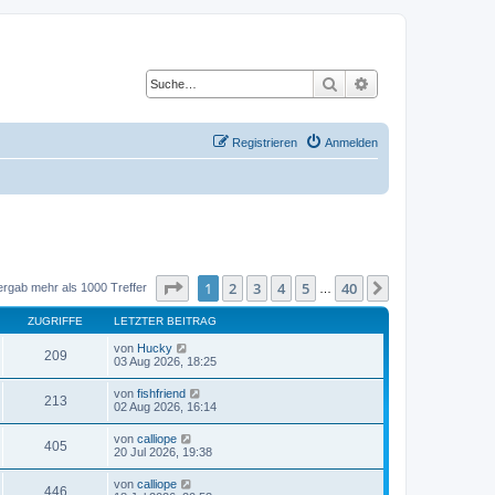
Suche
Erweiterte Suche
Registrieren
Anmelden
Seite
1
von
40
1
2
3
4
5
40
Nächste
ergab mehr als 1000 Treffer
…
ZUGRIFFE
LETZTER BEITRAG
von
Hucky
209
03 Aug 2026, 18:25
von
fishfriend
213
02 Aug 2026, 16:14
von
calliope
405
20 Jul 2026, 19:38
von
calliope
446