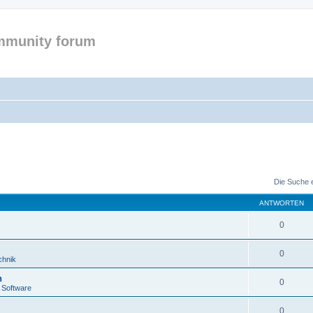
mmunity forum
Die Suche 
ANTWORTEN
0
0
chnik
n
0
 Software
0