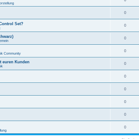
0
orstellung
0
Control Set?
0
k
chwarz)
0
gemein
0
nik Community
it euren Kunden
0
ik
0
0
0
0
0
llung