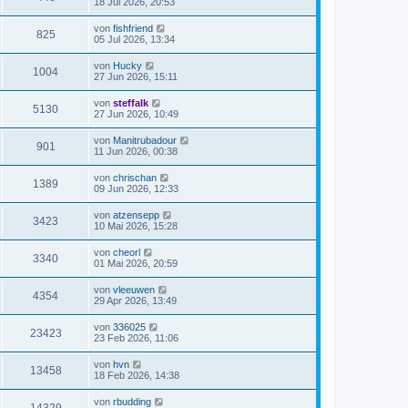
18 Jul 2026, 20:53
von
fishfriend
825
05 Jul 2026, 13:34
von
Hucky
1004
27 Jun 2026, 15:11
von
steffalk
5130
27 Jun 2026, 10:49
von
Manitrubadour
901
11 Jun 2026, 00:38
von
chrischan
1389
09 Jun 2026, 12:33
von
atzensepp
3423
10 Mai 2026, 15:28
von
cheorl
3340
01 Mai 2026, 20:59
von
vleeuwen
4354
29 Apr 2026, 13:49
von
336025
23423
23 Feb 2026, 11:06
von
hvn
13458
18 Feb 2026, 14:38
von
rbudding