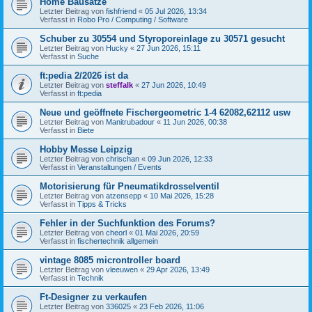
Home Bausätze
Letzter Beitrag von
fishfriend
«
05 Jul 2026, 13:34
Verfasst in
Robo Pro / Computing / Software
Schuber zu 30554 und Styroporeinlage zu 30571 gesucht
Letzter Beitrag von
Hucky
«
27 Jun 2026, 15:11
Verfasst in
Suche
ft:pedia 2/2026 ist da
Letzter Beitrag von
steffalk
«
27 Jun 2026, 10:49
Verfasst in
ft:pedia
Neue und geöffnete Fischergeometric 1-4 62082,62112 usw
Letzter Beitrag von
Manitrubadour
«
11 Jun 2026, 00:38
Verfasst in
Biete
Hobby Messe Leipzig
Letzter Beitrag von
chrischan
«
09 Jun 2026, 12:33
Verfasst in
Veranstaltungen / Events
Motorisierung für Pneumatikdrosselventil
Letzter Beitrag von
atzensepp
«
10 Mai 2026, 15:28
Verfasst in
Tipps & Tricks
Fehler in der Suchfunktion des Forums?
Letzter Beitrag von
cheorl
«
01 Mai 2026, 20:59
Verfasst in
fischertechnik allgemein
vintage 8085 microntroller board
Letzter Beitrag von
vleeuwen
«
29 Apr 2026, 13:49
Verfasst in
Technik
Ft-Designer zu verkaufen
Letzter Beitrag von
336025
«
23 Feb 2026, 11:06