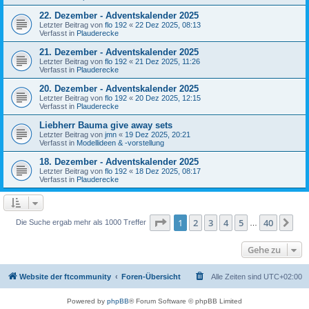
22. Dezember - Adventskalender 2025
Letzter Beitrag von
flo 192
«
22 Dez 2025, 08:13
Verfasst in
Plauderecke
21. Dezember - Adventskalender 2025
Letzter Beitrag von
flo 192
«
21 Dez 2025, 11:26
Verfasst in
Plauderecke
20. Dezember - Adventskalender 2025
Letzter Beitrag von
flo 192
«
20 Dez 2025, 12:15
Verfasst in
Plauderecke
Liebherr Bauma give away sets
Letzter Beitrag von
jmn
«
19 Dez 2025, 20:21
Verfasst in
Modellideen & -vorstellung
18. Dezember - Adventskalender 2025
Letzter Beitrag von
flo 192
«
18 Dez 2025, 08:17
Verfasst in
Plauderecke
Seite
1
von
40
1
2
3
4
5
40
Nä
Die Suche ergab mehr als 1000 Treffer
…
Gehe zu
Website der ftcommunity
Foren-Übersicht
Alle Zeiten sind
UTC+02:00
Powered by
phpBB
® Forum Software © phpBB Limited