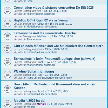
Verfasst in
Biete
Compilation video & pictures convention De Bilt 2026
Letzter Beitrag von
hvn
«
18 Feb 2026, 14:38
Verfasst in
fischertechnik allgemein
HighTop EC-H Kran RC erster Versuch
Letzter Beitrag von
rbudding
«
15 Feb 2026, 21:10
Verfasst in
Modellideen & -vorstellung
Fehlersuche und die unerwartete Ursache
Letzter Beitrag von
fishfriend
«
13 Feb 2026, 22:06
Verfasst in
Plauderecke
Gibt es noch ft-Fans? Und wie funktioniert das Control Set?
Letzter Beitrag von
Rudi
«
13 Feb 2026, 00:29
Verfasst in
Kontakt mit fischertechnik
Schwachstelle beim Pneumatik Luftspeicher (schwarz)
Letzter Beitrag von
FrankHGW
«
12 Feb 2026, 19:36
Verfasst in
fischertechnik allgemein
PN ohne Benachrichtigung
Letzter Beitrag von
Rudi
«
01 Feb 2026, 12:45
Verfasst in
Rund um die fischertechnik Community
Hinsichtlich: Neuheiten und Kommunikation mit euren
Kunden
Letzter Beitrag von
cheorl
«
31 Jan 2026, 20:53
Verfasst in
Kontakt mit fischertechnik
ft:pedia 4/2025 ist da!
Letzter Beitrag von
steffalk
«
24 Dez 2025, 21:09
Verfasst in
ft:pedia