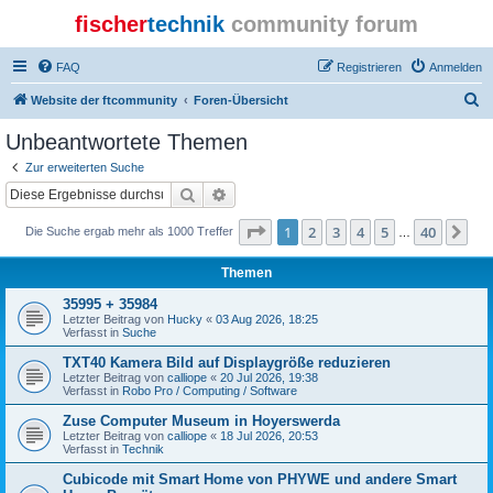
fischer
technik
community forum
FAQ
Registrieren
Anmelden
S
Website der ftcommunity
Foren-Übersicht
u
Unbeantwortete Themen
c
Zur erweiterten Suche
h
Suche
Erweiterte Suche
e
Seite
1
von
40
1
2
3
4
5
40
Nä
Die Suche ergab mehr als 1000 Treffer
…
Themen
35995 + 35984
Letzter Beitrag von
Hucky
«
03 Aug 2026, 18:25
Verfasst in
Suche
TXT40 Kamera Bild auf Displaygröße reduzieren
Letzter Beitrag von
calliope
«
20 Jul 2026, 19:38
Verfasst in
Robo Pro / Computing / Software
Zuse Computer Museum in Hoyerswerda
Letzter Beitrag von
calliope
«
18 Jul 2026, 20:53
Verfasst in
Technik
Cubicode mit Smart Home von PHYWE und andere Smart