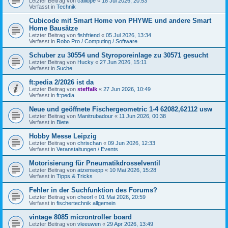
Letzter Beitrag von
calliope
«
18 Jul 2026, 20:53
Verfasst in
Technik
Cubicode mit Smart Home von PHYWE und andere Smart
Home Bausätze
Letzter Beitrag von
fishfriend
«
05 Jul 2026, 13:34
Verfasst in
Robo Pro / Computing / Software
Schuber zu 30554 und Styroporeinlage zu 30571 gesucht
Letzter Beitrag von
Hucky
«
27 Jun 2026, 15:11
Verfasst in
Suche
ft:pedia 2/2026 ist da
Letzter Beitrag von
steffalk
«
27 Jun 2026, 10:49
Verfasst in
ft:pedia
Neue und geöffnete Fischergeometric 1-4 62082,62112 usw
Letzter Beitrag von
Manitrubadour
«
11 Jun 2026, 00:38
Verfasst in
Biete
Hobby Messe Leipzig
Letzter Beitrag von
chrischan
«
09 Jun 2026, 12:33
Verfasst in
Veranstaltungen / Events
Motorisierung für Pneumatikdrosselventil
Letzter Beitrag von
atzensepp
«
10 Mai 2026, 15:28
Verfasst in
Tipps & Tricks
Fehler in der Suchfunktion des Forums?
Letzter Beitrag von
cheorl
«
01 Mai 2026, 20:59
Verfasst in
fischertechnik allgemein
vintage 8085 microntroller board
Letzter Beitrag von
vleeuwen
«
29 Apr 2026, 13:49