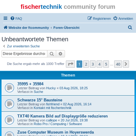
fischer
technik
community forum
FAQ
Registrieren
Anmelden
S
Website der ftcommunity
Foren-Übersicht
u
Unbeantwortete Themen
c
Zur erweiterten Suche
h
Suche
Erweiterte Suche
e
Seite
1
von
40
1
2
3
4
5
40
Nä
Die Suche ergab mehr als 1000 Treffer
…
Themen
35995 + 35984
Letzter Beitrag von
Hucky
«
03 Aug 2026, 18:25
Verfasst in
Suche
Schwarze 15° Bausteine
Letzter Beitrag von
fishfriend
«
02 Aug 2026, 16:14
Verfasst in
Kontakt mit fischertechnik
TXT40 Kamera Bild auf Displaygröße reduzieren
Letzter Beitrag von
calliope
«
20 Jul 2026, 19:38
Verfasst in
Robo Pro / Computing / Software
Zuse Computer Museum in Hoyerswerda