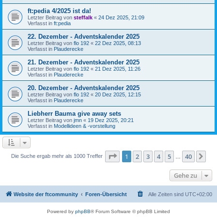
ft:pedia 4/2025 ist da!
Letzter Beitrag von
steffalk
«
24 Dez 2025, 21:09
Verfasst in
ft:pedia
22. Dezember - Adventskalender 2025
Letzter Beitrag von
flo 192
«
22 Dez 2025, 08:13
Verfasst in
Plauderecke
21. Dezember - Adventskalender 2025
Letzter Beitrag von
flo 192
«
21 Dez 2025, 11:26
Verfasst in
Plauderecke
20. Dezember - Adventskalender 2025
Letzter Beitrag von
flo 192
«
20 Dez 2025, 12:15
Verfasst in
Plauderecke
Liebherr Bauma give away sets
Letzter Beitrag von
jmn
«
19 Dez 2025, 20:21
Verfasst in
Modellideen & -vorstellung
Seite
1
von
40
1
2
3
4
5
40
Nä
Die Suche ergab mehr als 1000 Treffer
…
Gehe zu
Website der ftcommunity
Foren-Übersicht
Alle Zeiten sind
UTC+02:00
Powered by
phpBB
® Forum Software © phpBB Limited