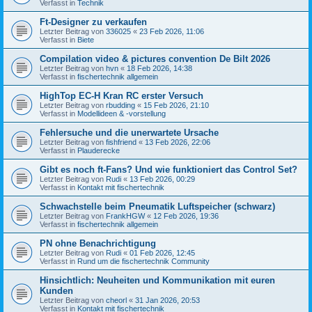
Verfasst in
Technik
Ft-Designer zu verkaufen
Letzter Beitrag von
336025
«
23 Feb 2026, 11:06
Verfasst in
Biete
Compilation video & pictures convention De Bilt 2026
Letzter Beitrag von
hvn
«
18 Feb 2026, 14:38
Verfasst in
fischertechnik allgemein
HighTop EC-H Kran RC erster Versuch
Letzter Beitrag von
rbudding
«
15 Feb 2026, 21:10
Verfasst in
Modellideen & -vorstellung
Fehlersuche und die unerwartete Ursache
Letzter Beitrag von
fishfriend
«
13 Feb 2026, 22:06
Verfasst in
Plauderecke
Gibt es noch ft-Fans? Und wie funktioniert das Control Set?
Letzter Beitrag von
Rudi
«
13 Feb 2026, 00:29
Verfasst in
Kontakt mit fischertechnik
Schwachstelle beim Pneumatik Luftspeicher (schwarz)
Letzter Beitrag von
FrankHGW
«
12 Feb 2026, 19:36
Verfasst in
fischertechnik allgemein
PN ohne Benachrichtigung
Letzter Beitrag von
Rudi
«
01 Feb 2026, 12:45
Verfasst in
Rund um die fischertechnik Community
Hinsichtlich: Neuheiten und Kommunikation mit euren
Kunden
Letzter Beitrag von
cheorl
«
31 Jan 2026, 20:53
Verfasst in
Kontakt mit fischertechnik