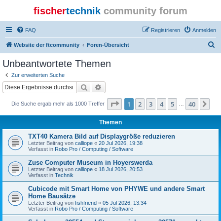
fischer
technik
community forum
FAQ
Registrieren
Anmelden
S
Website der ftcommunity
Foren-Übersicht
u
Unbeantwortete Themen
c
Zur erweiterten Suche
h
Suche
Erweiterte Suche
e
Seite
1
von
40
1
2
3
4
5
40
Nä
Die Suche ergab mehr als 1000 Treffer
…
Themen
TXT40 Kamera Bild auf Displaygröße reduzieren
Letzter Beitrag von
calliope
«
20 Jul 2026, 19:38
Verfasst in
Robo Pro / Computing / Software
Zuse Computer Museum in Hoyerswerda
Letzter Beitrag von
calliope
«
18 Jul 2026, 20:53
Verfasst in
Technik
Cubicode mit Smart Home von PHYWE und andere Smart
Home Bausätze
Letzter Beitrag von
fishfriend
«
05 Jul 2026, 13:34
Verfasst in
Robo Pro / Computing / Software