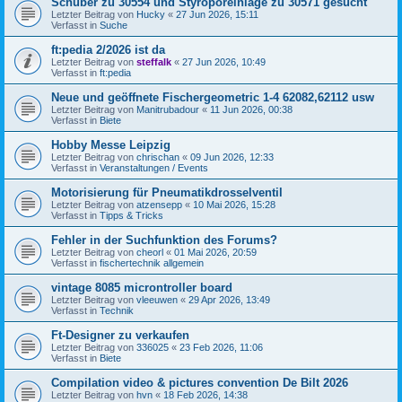
Schuber zu 30554 und Styroporeinlage zu 30571 gesucht
Letzter Beitrag von
Hucky
«
27 Jun 2026, 15:11
Verfasst in
Suche
ft:pedia 2/2026 ist da
Letzter Beitrag von
steffalk
«
27 Jun 2026, 10:49
Verfasst in
ft:pedia
Neue und geöffnete Fischergeometric 1-4 62082,62112 usw
Letzter Beitrag von
Manitrubadour
«
11 Jun 2026, 00:38
Verfasst in
Biete
Hobby Messe Leipzig
Letzter Beitrag von
chrischan
«
09 Jun 2026, 12:33
Verfasst in
Veranstaltungen / Events
Motorisierung für Pneumatikdrosselventil
Letzter Beitrag von
atzensepp
«
10 Mai 2026, 15:28
Verfasst in
Tipps & Tricks
Fehler in der Suchfunktion des Forums?
Letzter Beitrag von
cheorl
«
01 Mai 2026, 20:59
Verfasst in
fischertechnik allgemein
vintage 8085 microntroller board
Letzter Beitrag von
vleeuwen
«
29 Apr 2026, 13:49
Verfasst in
Technik
Ft-Designer zu verkaufen
Letzter Beitrag von
336025
«
23 Feb 2026, 11:06
Verfasst in
Biete
Compilation video & pictures convention De Bilt 2026
Letzter Beitrag von
hvn
«
18 Feb 2026, 14:38