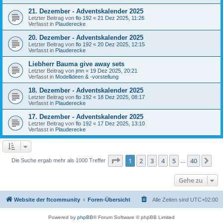
21. Dezember - Adventskalender 2025
Letzter Beitrag von
flo 192
«
21 Dez 2025, 11:26
Verfasst in
Plauderecke
20. Dezember - Adventskalender 2025
Letzter Beitrag von
flo 192
«
20 Dez 2025, 12:15
Verfasst in
Plauderecke
Liebherr Bauma give away sets
Letzter Beitrag von
jmn
«
19 Dez 2025, 20:21
Verfasst in
Modellideen & -vorstellung
18. Dezember - Adventskalender 2025
Letzter Beitrag von
flo 192
«
18 Dez 2025, 08:17
Verfasst in
Plauderecke
17. Dezember - Adventskalender 2025
Letzter Beitrag von
flo 192
«
17 Dez 2025, 13:10
Verfasst in
Plauderecke
Seite
1
von
40
1
2
3
4
5
40
Nä
Die Suche ergab mehr als 1000 Treffer
…
Gehe zu
Website der ftcommunity
Foren-Übersicht
Alle Zeiten sind
UTC+02:00
Powered by
phpBB
® Forum Software © phpBB Limited