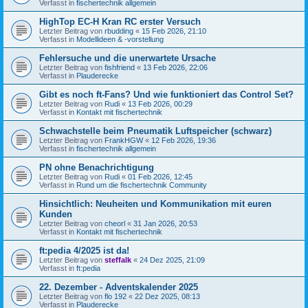
Verfasst in
fischertechnik allgemein
HighTop EC-H Kran RC erster Versuch
Letzter Beitrag von
rbudding
«
15 Feb 2026, 21:10
Verfasst in
Modellideen & -vorstellung
Fehlersuche und die unerwartete Ursache
Letzter Beitrag von
fishfriend
«
13 Feb 2026, 22:06
Verfasst in
Plauderecke
Gibt es noch ft-Fans? Und wie funktioniert das Control Set?
Letzter Beitrag von
Rudi
«
13 Feb 2026, 00:29
Verfasst in
Kontakt mit fischertechnik
Schwachstelle beim Pneumatik Luftspeicher (schwarz)
Letzter Beitrag von
FrankHGW
«
12 Feb 2026, 19:36
Verfasst in
fischertechnik allgemein
PN ohne Benachrichtigung
Letzter Beitrag von
Rudi
«
01 Feb 2026, 12:45
Verfasst in
Rund um die fischertechnik Community
Hinsichtlich: Neuheiten und Kommunikation mit euren
Kunden
Letzter Beitrag von
cheorl
«
31 Jan 2026, 20:53
Verfasst in
Kontakt mit fischertechnik
ft:pedia 4/2025 ist da!
Letzter Beitrag von
steffalk
«
24 Dez 2025, 21:09
Verfasst in
ft:pedia
22. Dezember - Adventskalender 2025
Letzter Beitrag von
flo 192
«
22 Dez 2025, 08:13
Verfasst in
Plauderecke