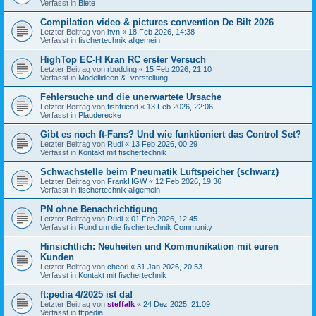
Verfasst in
Biete
Compilation video & pictures convention De Bilt 2026
Letzter Beitrag von
hvn
«
18 Feb 2026, 14:38
Verfasst in
fischertechnik allgemein
HighTop EC-H Kran RC erster Versuch
Letzter Beitrag von
rbudding
«
15 Feb 2026, 21:10
Verfasst in
Modellideen & -vorstellung
Fehlersuche und die unerwartete Ursache
Letzter Beitrag von
fishfriend
«
13 Feb 2026, 22:06
Verfasst in
Plauderecke
Gibt es noch ft-Fans? Und wie funktioniert das Control Set?
Letzter Beitrag von
Rudi
«
13 Feb 2026, 00:29
Verfasst in
Kontakt mit fischertechnik
Schwachstelle beim Pneumatik Luftspeicher (schwarz)
Letzter Beitrag von
FrankHGW
«
12 Feb 2026, 19:36
Verfasst in
fischertechnik allgemein
PN ohne Benachrichtigung
Letzter Beitrag von
Rudi
«
01 Feb 2026, 12:45
Verfasst in
Rund um die fischertechnik Community
Hinsichtlich: Neuheiten und Kommunikation mit euren
Kunden
Letzter Beitrag von
cheorl
«
31 Jan 2026, 20:53
Verfasst in
Kontakt mit fischertechnik
ft:pedia 4/2025 ist da!
Letzter Beitrag von
steffalk
«
24 Dez 2025, 21:09
Verfasst in
ft:pedia