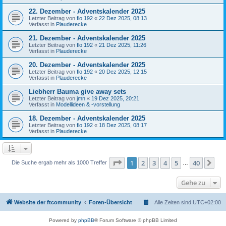
22. Dezember - Adventskalender 2025
Letzter Beitrag von
flo 192
«
22 Dez 2025, 08:13
Verfasst in
Plauderecke
21. Dezember - Adventskalender 2025
Letzter Beitrag von
flo 192
«
21 Dez 2025, 11:26
Verfasst in
Plauderecke
20. Dezember - Adventskalender 2025
Letzter Beitrag von
flo 192
«
20 Dez 2025, 12:15
Verfasst in
Plauderecke
Liebherr Bauma give away sets
Letzter Beitrag von
jmn
«
19 Dez 2025, 20:21
Verfasst in
Modellideen & -vorstellung
18. Dezember - Adventskalender 2025
Letzter Beitrag von
flo 192
«
18 Dez 2025, 08:17
Verfasst in
Plauderecke
Seite
1
von
40
1
2
3
4
5
40
Nä
Die Suche ergab mehr als 1000 Treffer
…
Gehe zu
Website der ftcommunity
Foren-Übersicht
Alle Zeiten sind
UTC+02:00
Powered by
phpBB
® Forum Software © phpBB Limited