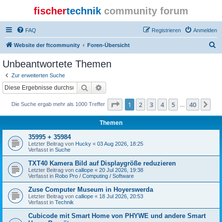
fischer
technik
community forum
FAQ
Registrieren
Anmelden
S
Website der ftcommunity
Foren-Übersicht
u
Unbeantwortete Themen
c
Zur erweiterten Suche
h
Suche
Erweiterte Suche
e
Seite
1
von
40
1
2
3
4
5
40
Nä
Die Suche ergab mehr als 1000 Treffer
…
Themen
35995 + 35984
Letzter Beitrag von
Hucky
«
03 Aug 2026, 18:25
Verfasst in
Suche
TXT40 Kamera Bild auf Displaygröße reduzieren
Letzter Beitrag von
calliope
«
20 Jul 2026, 19:38
Verfasst in
Robo Pro / Computing / Software
Zuse Computer Museum in Hoyerswerda
Letzter Beitrag von
calliope
«
18 Jul 2026, 20:53
Verfasst in
Technik
Cubicode mit Smart Home von PHYWE und andere Smart