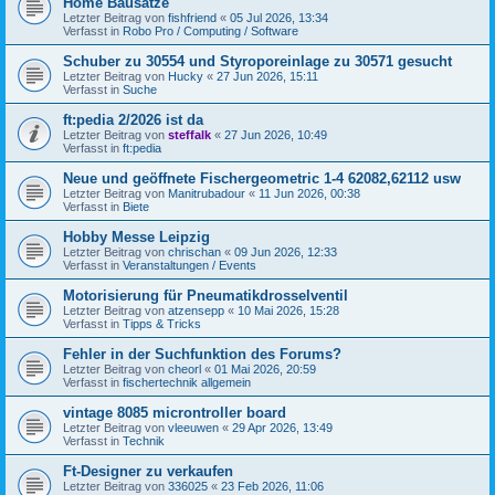
Home Bausätze
Letzter Beitrag von
fishfriend
«
05 Jul 2026, 13:34
Verfasst in
Robo Pro / Computing / Software
Schuber zu 30554 und Styroporeinlage zu 30571 gesucht
Letzter Beitrag von
Hucky
«
27 Jun 2026, 15:11
Verfasst in
Suche
ft:pedia 2/2026 ist da
Letzter Beitrag von
steffalk
«
27 Jun 2026, 10:49
Verfasst in
ft:pedia
Neue und geöffnete Fischergeometric 1-4 62082,62112 usw
Letzter Beitrag von
Manitrubadour
«
11 Jun 2026, 00:38
Verfasst in
Biete
Hobby Messe Leipzig
Letzter Beitrag von
chrischan
«
09 Jun 2026, 12:33
Verfasst in
Veranstaltungen / Events
Motorisierung für Pneumatikdrosselventil
Letzter Beitrag von
atzensepp
«
10 Mai 2026, 15:28
Verfasst in
Tipps & Tricks
Fehler in der Suchfunktion des Forums?
Letzter Beitrag von
cheorl
«
01 Mai 2026, 20:59
Verfasst in
fischertechnik allgemein
vintage 8085 microntroller board
Letzter Beitrag von
vleeuwen
«
29 Apr 2026, 13:49
Verfasst in
Technik
Ft-Designer zu verkaufen
Letzter Beitrag von
336025
«
23 Feb 2026, 11:06