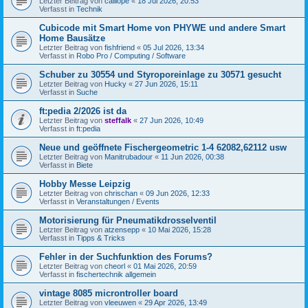
Letzter Beitrag von
calliope
«
18 Jul 2026, 20:53
Verfasst in
Technik
Cubicode mit Smart Home von PHYWE und andere Smart
Home Bausätze
Letzter Beitrag von
fishfriend
«
05 Jul 2026, 13:34
Verfasst in
Robo Pro / Computing / Software
Schuber zu 30554 und Styroporeinlage zu 30571 gesucht
Letzter Beitrag von
Hucky
«
27 Jun 2026, 15:11
Verfasst in
Suche
ft:pedia 2/2026 ist da
Letzter Beitrag von
steffalk
«
27 Jun 2026, 10:49
Verfasst in
ft:pedia
Neue und geöffnete Fischergeometric 1-4 62082,62112 usw
Letzter Beitrag von
Manitrubadour
«
11 Jun 2026, 00:38
Verfasst in
Biete
Hobby Messe Leipzig
Letzter Beitrag von
chrischan
«
09 Jun 2026, 12:33
Verfasst in
Veranstaltungen / Events
Motorisierung für Pneumatikdrosselventil
Letzter Beitrag von
atzensepp
«
10 Mai 2026, 15:28
Verfasst in
Tipps & Tricks
Fehler in der Suchfunktion des Forums?
Letzter Beitrag von
cheorl
«
01 Mai 2026, 20:59
Verfasst in
fischertechnik allgemein
vintage 8085 microntroller board
Letzter Beitrag von
vleeuwen
«
29 Apr 2026, 13:49