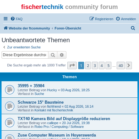
fischer
technik
community forum
FAQ
Registrieren
Anmelden
S
Website der ftcommunity
Foren-Übersicht
u
Unbeantwortete Themen
c
Zur erweiterten Suche
h
Suche
Erweiterte Suche
e
Seite
1
von
40
1
2
3
4
5
40
Nä
Die Suche ergab mehr als 1000 Treffer
…
Themen
35995 + 35984
Letzter Beitrag von
Hucky
«
03 Aug 2026, 18:25
Verfasst in
Suche
Schwarze 15° Bausteine
Letzter Beitrag von
fishfriend
«
02 Aug 2026, 16:14
Verfasst in
Kontakt mit fischertechnik
TXT40 Kamera Bild auf Displaygröße reduzieren
Letzter Beitrag von
calliope
«
20 Jul 2026, 19:38
Verfasst in
Robo Pro / Computing / Software
Zuse Computer Museum in Hoyerswerda