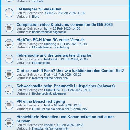
Verfasst in
Technik
Ft-Designer zu verkaufen
Letzter Beitrag von
336025
«
23 Feb 2026, 11:06
Verfasst in
Biete
Compilation video & pictures convention De Bilt 2026
Letzter Beitrag von
hvn
«
18 Feb 2026, 14:38
Verfasst in
fischertechnik allgemein
HighTop EC-H Kran RC erster Versuch
Letzter Beitrag von
rbudding
«
15 Feb 2026, 21:10
Verfasst in
Modellideen & -vorstellung
Fehlersuche und die unerwartete Ursache
Letzter Beitrag von
fishfriend
«
13 Feb 2026, 22:06
Verfasst in
Plauderecke
Gibt es noch ft-Fans? Und wie funktioniert das Control Set?
Letzter Beitrag von
Rudi
«
13 Feb 2026, 00:29
Verfasst in
Kontakt mit fischertechnik
Schwachstelle beim Pneumatik Luftspeicher (schwarz)
Letzter Beitrag von
FrankHGW
«
12 Feb 2026, 19:36
Verfasst in
fischertechnik allgemein
PN ohne Benachrichtigung
Letzter Beitrag von
Rudi
«
01 Feb 2026, 12:45
Verfasst in
Rund um die fischertechnik Community
Hinsichtlich: Neuheiten und Kommunikation mit euren
Kunden
Letzter Beitrag von
cheorl
«
31 Jan 2026, 20:53
Verfasst in
Kontakt mit fischertechnik