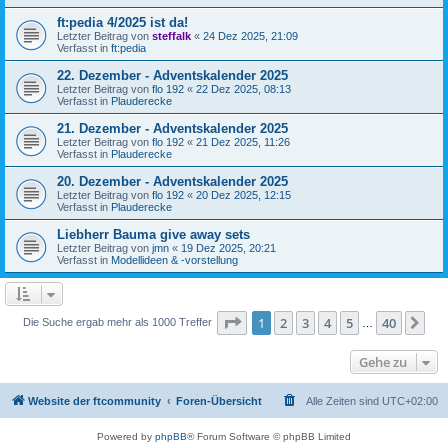
ft:pedia 4/2025 ist da!
Letzter Beitrag von
steffalk
«
24 Dez 2025, 21:09
Verfasst in
ft:pedia
22. Dezember - Adventskalender 2025
Letzter Beitrag von
flo 192
«
22 Dez 2025, 08:13
Verfasst in
Plauderecke
21. Dezember - Adventskalender 2025
Letzter Beitrag von
flo 192
«
21 Dez 2025, 11:26
Verfasst in
Plauderecke
20. Dezember - Adventskalender 2025
Letzter Beitrag von
flo 192
«
20 Dez 2025, 12:15
Verfasst in
Plauderecke
Liebherr Bauma give away sets
Letzter Beitrag von
jmn
«
19 Dez 2025, 20:21
Verfasst in
Modellideen & -vorstellung
Seite
1
von
40
1
2
3
4
5
40
Nä
Die Suche ergab mehr als 1000 Treffer
…
Gehe zu
Website der ftcommunity
Foren-Übersicht
Alle Zeiten sind
UTC+02:00
Powered by
phpBB
® Forum Software © phpBB Limited