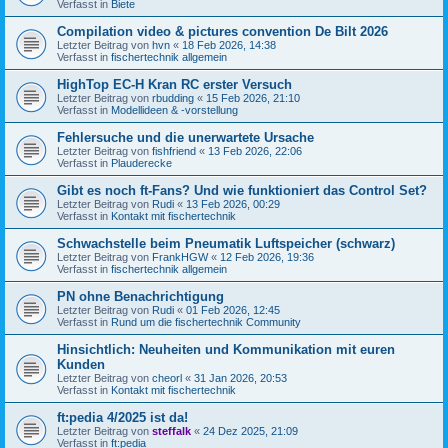
Verfasst in
Biete
Compilation video & pictures convention De Bilt 2026
Letzter Beitrag von
hvn
«
18 Feb 2026, 14:38
Verfasst in
fischertechnik allgemein
HighTop EC-H Kran RC erster Versuch
Letzter Beitrag von
rbudding
«
15 Feb 2026, 21:10
Verfasst in
Modellideen & -vorstellung
Fehlersuche und die unerwartete Ursache
Letzter Beitrag von
fishfriend
«
13 Feb 2026, 22:06
Verfasst in
Plauderecke
Gibt es noch ft-Fans? Und wie funktioniert das Control Set?
Letzter Beitrag von
Rudi
«
13 Feb 2026, 00:29
Verfasst in
Kontakt mit fischertechnik
Schwachstelle beim Pneumatik Luftspeicher (schwarz)
Letzter Beitrag von
FrankHGW
«
12 Feb 2026, 19:36
Verfasst in
fischertechnik allgemein
PN ohne Benachrichtigung
Letzter Beitrag von
Rudi
«
01 Feb 2026, 12:45
Verfasst in
Rund um die fischertechnik Community
Hinsichtlich: Neuheiten und Kommunikation mit euren
Kunden
Letzter Beitrag von
cheorl
«
31 Jan 2026, 20:53
Verfasst in
Kontakt mit fischertechnik
ft:pedia 4/2025 ist da!
Letzter Beitrag von
steffalk
«
24 Dez 2025, 21:09
Verfasst in
ft:pedia