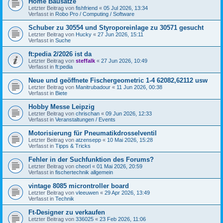
Home Bausätze
Letzter Beitrag von
fishfriend
«
05 Jul 2026, 13:34
Verfasst in
Robo Pro / Computing / Software
Schuber zu 30554 und Styroporeinlage zu 30571 gesucht
Letzter Beitrag von
Hucky
«
27 Jun 2026, 15:11
Verfasst in
Suche
ft:pedia 2/2026 ist da
Letzter Beitrag von
steffalk
«
27 Jun 2026, 10:49
Verfasst in
ft:pedia
Neue und geöffnete Fischergeometric 1-4 62082,62112 usw
Letzter Beitrag von
Manitrubadour
«
11 Jun 2026, 00:38
Verfasst in
Biete
Hobby Messe Leipzig
Letzter Beitrag von
chrischan
«
09 Jun 2026, 12:33
Verfasst in
Veranstaltungen / Events
Motorisierung für Pneumatikdrosselventil
Letzter Beitrag von
atzensepp
«
10 Mai 2026, 15:28
Verfasst in
Tipps & Tricks
Fehler in der Suchfunktion des Forums?
Letzter Beitrag von
cheorl
«
01 Mai 2026, 20:59
Verfasst in
fischertechnik allgemein
vintage 8085 microntroller board
Letzter Beitrag von
vleeuwen
«
29 Apr 2026, 13:49
Verfasst in
Technik
Ft-Designer zu verkaufen
Letzter Beitrag von
336025
«
23 Feb 2026, 11:06