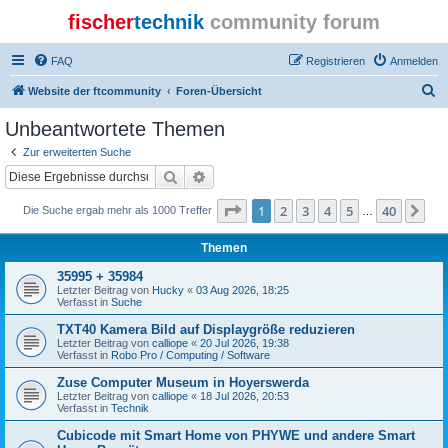
fischer
technik
community forum
FAQ
Registrieren
Anmelden
S
Website der ftcommunity
Foren-Übersicht
u
Unbeantwortete Themen
c
Zur erweiterten Suche
h
Suche
Erweiterte Suche
e
Seite
1
von
40
1
2
3
4
5
40
Nä
Die Suche ergab mehr als 1000 Treffer
…
Themen
35995 + 35984
Letzter Beitrag von
Hucky
«
03 Aug 2026, 18:25
Verfasst in
Suche
TXT40 Kamera Bild auf Displaygröße reduzieren
Letzter Beitrag von
calliope
«
20 Jul 2026, 19:38
Verfasst in
Robo Pro / Computing / Software
Zuse Computer Museum in Hoyerswerda
Letzter Beitrag von
calliope
«
18 Jul 2026, 20:53
Verfasst in
Technik
Cubicode mit Smart Home von PHYWE und andere Smart