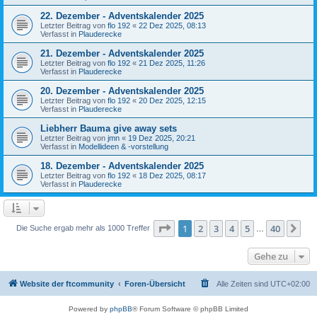
22. Dezember - Adventskalender 2025
Letzter Beitrag von
flo 192
«
22 Dez 2025, 08:13
Verfasst in
Plauderecke
21. Dezember - Adventskalender 2025
Letzter Beitrag von
flo 192
«
21 Dez 2025, 11:26
Verfasst in
Plauderecke
20. Dezember - Adventskalender 2025
Letzter Beitrag von
flo 192
«
20 Dez 2025, 12:15
Verfasst in
Plauderecke
Liebherr Bauma give away sets
Letzter Beitrag von
jmn
«
19 Dez 2025, 20:21
Verfasst in
Modellideen & -vorstellung
18. Dezember - Adventskalender 2025
Letzter Beitrag von
flo 192
«
18 Dez 2025, 08:17
Verfasst in
Plauderecke
Seite
1
von
40
1
2
3
4
5
40
Nä
Die Suche ergab mehr als 1000 Treffer
…
Gehe zu
Website der ftcommunity
Foren-Übersicht
Alle Zeiten sind
UTC+02:00
Powered by
phpBB
® Forum Software © phpBB Limited