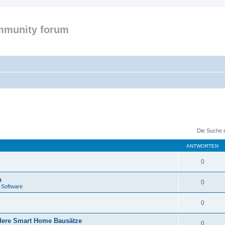
mmunity forum
Die Suche 
ANTWORTEN
0
n
0
 Software
0
ere Smart Home Bausätze
0