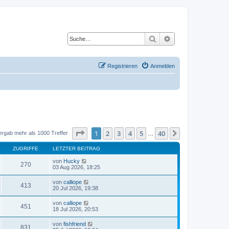
Suche
Erweiterte Suche
Registrieren
Anmelden
Seite
1
von
40
1
2
3
4
5
40
Nächste
ergab mehr als 1000 Treffer
…
ZUGRIFFE
LETZTER BEITRAG
von
Hucky
270
03 Aug 2026, 18:25
von
calliope
413
20 Jul 2026, 19:38
von
calliope
451
18 Jul 2026, 20:53
von
fishfriend
831