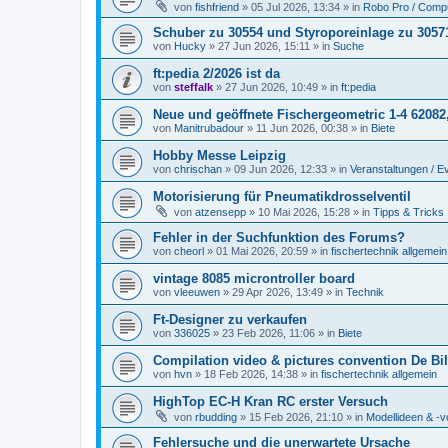
von
fishfriend
» 05 Jul 2026, 13:34 » in
Robo Pro / Compu
Schuber zu 30554 und Styroporeinlage zu 3057
von
Hucky
» 27 Jun 2026, 15:11 » in
Suche
ft:pedia 2/2026 ist da
von
steffalk
» 27 Jun 2026, 10:49 » in
ft:pedia
Neue und geöffnete Fischergeometric 1-4 62082
von
Manitrubadour
» 11 Jun 2026, 00:38 » in
Biete
Hobby Messe Leipzig
von
chrischan
» 09 Jun 2026, 12:33 » in
Veranstaltungen / E
Motorisierung für Pneumatikdrosselventil
von
atzensepp
» 10 Mai 2026, 15:28 » in
Tipps & Tricks
Fehler in der Suchfunktion des Forums?
von
cheorl
» 01 Mai 2026, 20:59 » in
fischertechnik allgemein
vintage 8085 microntroller board
von
vleeuwen
» 29 Apr 2026, 13:49 » in
Technik
Ft-Designer zu verkaufen
von
336025
» 23 Feb 2026, 11:06 » in
Biete
Compilation video & pictures convention De Bil
von
hvn
» 18 Feb 2026, 14:38 » in
fischertechnik allgemein
HighTop EC-H Kran RC erster Versuch
von
rbudding
» 15 Feb 2026, 21:10 » in
Modellideen & -v
Fehlersuche und die unerwartete Ursache