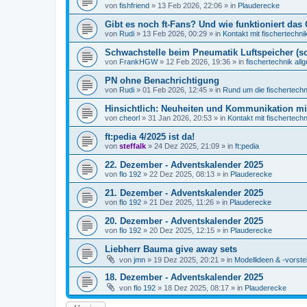
von
fishfriend
» 13 Feb 2026, 22:06 » in
Plauderecke
Gibt es noch ft-Fans? Und wie funktioniert das 
von
Rudi
» 13 Feb 2026, 00:29 » in
Kontakt mit fischertechni
Schwachstelle beim Pneumatik Luftspeicher (s
von
FrankHGW
» 12 Feb 2026, 19:36 » in
fischertechnik all
PN ohne Benachrichtigung
von
Rudi
» 01 Feb 2026, 12:45 » in
Rund um die fischertech
Hinsichtlich: Neuheiten und Kommunikation m
von
cheorl
» 31 Jan 2026, 20:53 » in
Kontakt mit fischertechn
ft:pedia 4/2025 ist da!
von
steffalk
» 24 Dez 2025, 21:09 » in
ft:pedia
22. Dezember - Adventskalender 2025
von
flo 192
» 22 Dez 2025, 08:13 » in
Plauderecke
21. Dezember - Adventskalender 2025
von
flo 192
» 21 Dez 2025, 11:26 » in
Plauderecke
20. Dezember - Adventskalender 2025
von
flo 192
» 20 Dez 2025, 12:15 » in
Plauderecke
Liebherr Bauma give away sets
von
jmn
» 19 Dez 2025, 20:21 » in
Modellideen & -vorste
18. Dezember - Adventskalender 2025
von
flo 192
» 18 Dez 2025, 08:17 » in
Plauderecke