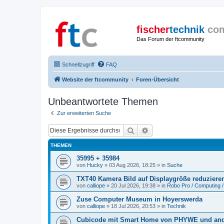
fischer
technik
co
Das Forum der ftcommunity
Schnellzugriff
FAQ
Website der ftcommunity
Foren-Übersicht
Unbeantwortete Themen
Zur erweiterten Suche
Suche
Erweiterte Suche
THEMEN
35995 + 35984
von
Hucky
» 03 Aug 2026, 18:25 » in
Suche
TXT40 Kamera Bild auf Displaygröße reduziere
von
calliope
» 20 Jul 2026, 19:38 » in
Robo Pro / Computing /
Zuse Computer Museum in Hoyerswerda
von
calliope
» 18 Jul 2026, 20:53 » in
Technik
Cubicode mit Smart Home von PHYWE und and