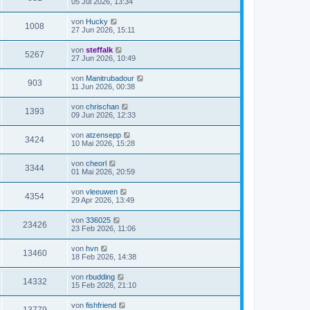
05 Jul 2026, 13:34
von
Hucky
1008
27 Jun 2026, 15:11
von
steffalk
5267
27 Jun 2026, 10:49
von
Manitrubadour
903
11 Jun 2026, 00:38
von
chrischan
1393
09 Jun 2026, 12:33
von
atzensepp
3424
10 Mai 2026, 15:28
von
cheorl
3344
01 Mai 2026, 20:59
von
vleeuwen
4354
29 Apr 2026, 13:49
von
336025
23426
23 Feb 2026, 11:06
von
hvn
13460
18 Feb 2026, 14:38
von
rbudding
14332
15 Feb 2026, 21:10
von
fishfriend