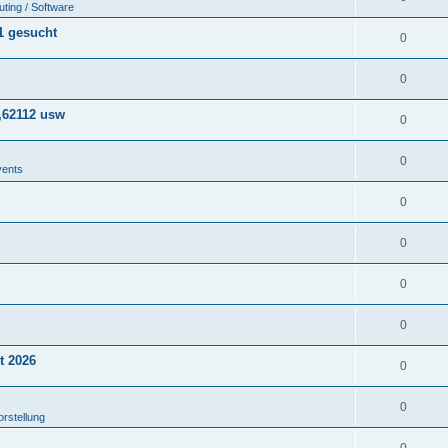
ting / Software
1 gesucht
0
0
,62112 usw
0
0
vents
0
0
0
0
t 2026
0
0
orstellung