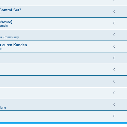
0
Control Set?
0
k
chwarz)
0
gemein
0
nik Community
it euren Kunden
0
ik
0
0
0
0
0
llung
0