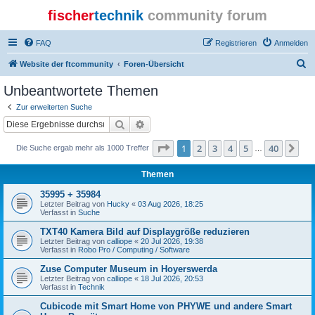
fischer
technik
community forum
FAQ
Registrieren
Anmelden
S
Website der ftcommunity
Foren-Übersicht
u
Unbeantwortete Themen
c
Zur erweiterten Suche
h
Suche
Erweiterte Suche
e
Seite
1
von
40
1
2
3
4
5
40
Nä
Die Suche ergab mehr als 1000 Treffer
…
Themen
35995 + 35984
Letzter Beitrag von
Hucky
«
03 Aug 2026, 18:25
Verfasst in
Suche
TXT40 Kamera Bild auf Displaygröße reduzieren
Letzter Beitrag von
calliope
«
20 Jul 2026, 19:38
Verfasst in
Robo Pro / Computing / Software
Zuse Computer Museum in Hoyerswerda
Letzter Beitrag von
calliope
«
18 Jul 2026, 20:53
Verfasst in
Technik
Cubicode mit Smart Home von PHYWE und andere Smart