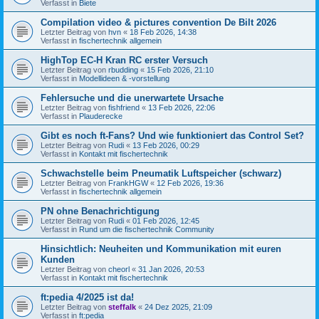
Verfasst in
Biete
Compilation video & pictures convention De Bilt 2026
Letzter Beitrag von
hvn
«
18 Feb 2026, 14:38
Verfasst in
fischertechnik allgemein
HighTop EC-H Kran RC erster Versuch
Letzter Beitrag von
rbudding
«
15 Feb 2026, 21:10
Verfasst in
Modellideen & -vorstellung
Fehlersuche und die unerwartete Ursache
Letzter Beitrag von
fishfriend
«
13 Feb 2026, 22:06
Verfasst in
Plauderecke
Gibt es noch ft-Fans? Und wie funktioniert das Control Set?
Letzter Beitrag von
Rudi
«
13 Feb 2026, 00:29
Verfasst in
Kontakt mit fischertechnik
Schwachstelle beim Pneumatik Luftspeicher (schwarz)
Letzter Beitrag von
FrankHGW
«
12 Feb 2026, 19:36
Verfasst in
fischertechnik allgemein
PN ohne Benachrichtigung
Letzter Beitrag von
Rudi
«
01 Feb 2026, 12:45
Verfasst in
Rund um die fischertechnik Community
Hinsichtlich: Neuheiten und Kommunikation mit euren
Kunden
Letzter Beitrag von
cheorl
«
31 Jan 2026, 20:53
Verfasst in
Kontakt mit fischertechnik
ft:pedia 4/2025 ist da!
Letzter Beitrag von
steffalk
«
24 Dez 2025, 21:09
Verfasst in
ft:pedia