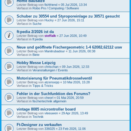
Home Bausätze
Letzter Beitrag von
fishfriend
«
05 Jul 2026, 13:34
Verfasst in
Robo Pro / Computing / Software
Schuber zu 30554 und Styroporeinlage zu 30571 gesucht
Letzter Beitrag von
Hucky
«
27 Jun 2026, 15:11
Verfasst in
Suche
ft:pedia 2/2026 ist da
Letzter Beitrag von
steffalk
«
27 Jun 2026, 10:49
Verfasst in
ft:pedia
Neue und geöffnete Fischergeometric 1-4 62082,62112 usw
Letzter Beitrag von
Manitrubadour
«
11 Jun 2026, 00:38
Verfasst in
Biete
Hobby Messe Leipzig
Letzter Beitrag von
chrischan
«
09 Jun 2026, 12:33
Verfasst in
Veranstaltungen / Events
Motorisierung für Pneumatikdrosselventil
Letzter Beitrag von
atzensepp
«
10 Mai 2026, 15:28
Verfasst in
Tipps & Tricks
Fehler in der Suchfunktion des Forums?
Letzter Beitrag von
cheorl
«
01 Mai 2026, 20:59
Verfasst in
fischertechnik allgemein
vintage 8085 microntroller board
Letzter Beitrag von
vleeuwen
«
29 Apr 2026, 13:49
Verfasst in
Technik
Ft-Designer zu verkaufen
Letzter Beitrag von
336025
«
23 Feb 2026, 11:06