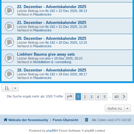
22. Dezember - Adventskalender 2025
Letzter Beitrag von
flo 192
«
22 Dez 2025, 08:13
Verfasst in
Plauderecke
21. Dezember - Adventskalender 2025
Letzter Beitrag von
flo 192
«
21 Dez 2025, 11:26
Verfasst in
Plauderecke
20. Dezember - Adventskalender 2025
Letzter Beitrag von
flo 192
«
20 Dez 2025, 12:15
Verfasst in
Plauderecke
Liebherr Bauma give away sets
Letzter Beitrag von
jmn
«
19 Dez 2025, 20:21
Verfasst in
Modellideen & -vorstellung
18. Dezember - Adventskalender 2025
Letzter Beitrag von
flo 192
«
18 Dez 2025, 08:17
Verfasst in
Plauderecke
Seite
1
von
40
1
2
3
4
5
40
Nä
Die Suche ergab mehr als 1000 Treffer
…
Gehe zu
Website der ftcommunity
Foren-Übersicht
Alle Zeiten sind
UTC+02:00
Powered by
phpBB
® Forum Software © phpBB Limited