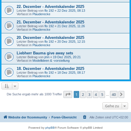
22. Dezember - Adventskalender 2025
Letzter Beitrag von
flo 192
«
22 Dez 2025, 08:13
Verfasst in
Plauderecke
21. Dezember - Adventskalender 2025
Letzter Beitrag von
flo 192
«
21 Dez 2025, 11:26
Verfasst in
Plauderecke
20. Dezember - Adventskalender 2025
Letzter Beitrag von
flo 192
«
20 Dez 2025, 12:15
Verfasst in
Plauderecke
Liebherr Bauma give away sets
Letzter Beitrag von
jmn
«
19 Dez 2025, 20:21
Verfasst in
Modellideen & -vorstellung
18. Dezember - Adventskalender 2025
Letzter Beitrag von
flo 192
«
18 Dez 2025, 08:17
Verfasst in
Plauderecke
Seite
1
von
40
1
2
3
4
5
40
Nä
Die Suche ergab mehr als 1000 Treffer
…
Gehe zu
Website der ftcommunity
Foren-Übersicht
Alle Zeiten sind
UTC+02:00
Powered by
phpBB
® Forum Software © phpBB Limited