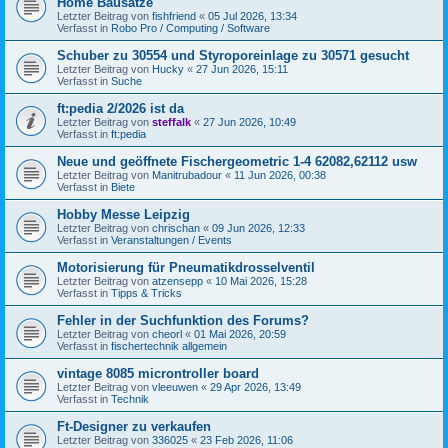
Home Bausätze
Letzter Beitrag von
fishfriend
«
05 Jul 2026, 13:34
Verfasst in
Robo Pro / Computing / Software
Schuber zu 30554 und Styroporeinlage zu 30571 gesucht
Letzter Beitrag von
Hucky
«
27 Jun 2026, 15:11
Verfasst in
Suche
ft:pedia 2/2026 ist da
Letzter Beitrag von
steffalk
«
27 Jun 2026, 10:49
Verfasst in
ft:pedia
Neue und geöffnete Fischergeometric 1-4 62082,62112 usw
Letzter Beitrag von
Manitrubadour
«
11 Jun 2026, 00:38
Verfasst in
Biete
Hobby Messe Leipzig
Letzter Beitrag von
chrischan
«
09 Jun 2026, 12:33
Verfasst in
Veranstaltungen / Events
Motorisierung für Pneumatikdrosselventil
Letzter Beitrag von
atzensepp
«
10 Mai 2026, 15:28
Verfasst in
Tipps & Tricks
Fehler in der Suchfunktion des Forums?
Letzter Beitrag von
cheorl
«
01 Mai 2026, 20:59
Verfasst in
fischertechnik allgemein
vintage 8085 microntroller board
Letzter Beitrag von
vleeuwen
«
29 Apr 2026, 13:49
Verfasst in
Technik
Ft-Designer zu verkaufen
Letzter Beitrag von
336025
«
23 Feb 2026, 11:06