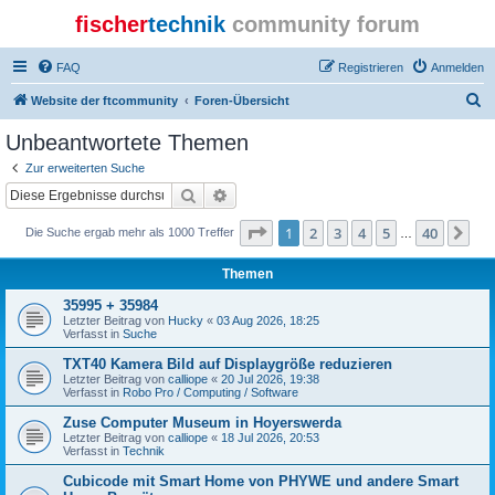
fischer
technik
community forum
FAQ
Registrieren
Anmelden
S
Website der ftcommunity
Foren-Übersicht
u
Unbeantwortete Themen
c
Zur erweiterten Suche
h
Suche
Erweiterte Suche
e
Seite
1
von
40
1
2
3
4
5
40
Nä
Die Suche ergab mehr als 1000 Treffer
…
Themen
35995 + 35984
Letzter Beitrag von
Hucky
«
03 Aug 2026, 18:25
Verfasst in
Suche
TXT40 Kamera Bild auf Displaygröße reduzieren
Letzter Beitrag von
calliope
«
20 Jul 2026, 19:38
Verfasst in
Robo Pro / Computing / Software
Zuse Computer Museum in Hoyerswerda
Letzter Beitrag von
calliope
«
18 Jul 2026, 20:53
Verfasst in
Technik
Cubicode mit Smart Home von PHYWE und andere Smart