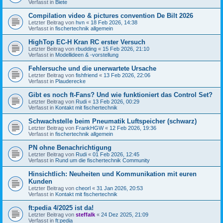
Verfasst in
Biete
Compilation video & pictures convention De Bilt 2026
Letzter Beitrag von
hvn
«
18 Feb 2026, 14:38
Verfasst in
fischertechnik allgemein
HighTop EC-H Kran RC erster Versuch
Letzter Beitrag von
rbudding
«
15 Feb 2026, 21:10
Verfasst in
Modellideen & -vorstellung
Fehlersuche und die unerwartete Ursache
Letzter Beitrag von
fishfriend
«
13 Feb 2026, 22:06
Verfasst in
Plauderecke
Gibt es noch ft-Fans? Und wie funktioniert das Control Set?
Letzter Beitrag von
Rudi
«
13 Feb 2026, 00:29
Verfasst in
Kontakt mit fischertechnik
Schwachstelle beim Pneumatik Luftspeicher (schwarz)
Letzter Beitrag von
FrankHGW
«
12 Feb 2026, 19:36
Verfasst in
fischertechnik allgemein
PN ohne Benachrichtigung
Letzter Beitrag von
Rudi
«
01 Feb 2026, 12:45
Verfasst in
Rund um die fischertechnik Community
Hinsichtlich: Neuheiten und Kommunikation mit euren
Kunden
Letzter Beitrag von
cheorl
«
31 Jan 2026, 20:53
Verfasst in
Kontakt mit fischertechnik
ft:pedia 4/2025 ist da!
Letzter Beitrag von
steffalk
«
24 Dez 2025, 21:09
Verfasst in
ft:pedia