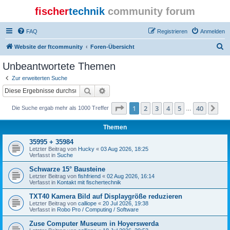
fischer
technik
community forum
FAQ
Registrieren
Anmelden
S
Website der ftcommunity
Foren-Übersicht
u
Unbeantwortete Themen
c
Zur erweiterten Suche
h
Suche
Erweiterte Suche
e
Seite
1
von
40
1
2
3
4
5
40
Nä
Die Suche ergab mehr als 1000 Treffer
…
Themen
35995 + 35984
Letzter Beitrag von
Hucky
«
03 Aug 2026, 18:25
Verfasst in
Suche
Schwarze 15° Bausteine
Letzter Beitrag von
fishfriend
«
02 Aug 2026, 16:14
Verfasst in
Kontakt mit fischertechnik
TXT40 Kamera Bild auf Displaygröße reduzieren
Letzter Beitrag von
calliope
«
20 Jul 2026, 19:38
Verfasst in
Robo Pro / Computing / Software
Zuse Computer Museum in Hoyerswerda