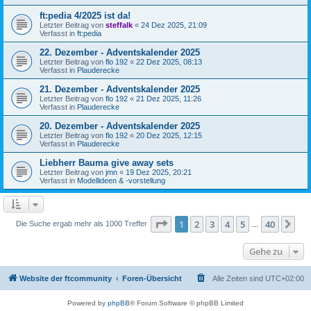
ft:pedia 4/2025 ist da!
Letzter Beitrag von
steffalk
«
24 Dez 2025, 21:09
Verfasst in
ft:pedia
22. Dezember - Adventskalender 2025
Letzter Beitrag von
flo 192
«
22 Dez 2025, 08:13
Verfasst in
Plauderecke
21. Dezember - Adventskalender 2025
Letzter Beitrag von
flo 192
«
21 Dez 2025, 11:26
Verfasst in
Plauderecke
20. Dezember - Adventskalender 2025
Letzter Beitrag von
flo 192
«
20 Dez 2025, 12:15
Verfasst in
Plauderecke
Liebherr Bauma give away sets
Letzter Beitrag von
jmn
«
19 Dez 2025, 20:21
Verfasst in
Modellideen & -vorstellung
Seite
1
von
40
1
2
3
4
5
40
Nä
Die Suche ergab mehr als 1000 Treffer
…
Gehe zu
Website der ftcommunity
Foren-Übersicht
Alle Zeiten sind
UTC+02:00
Powered by
phpBB
® Forum Software © phpBB Limited