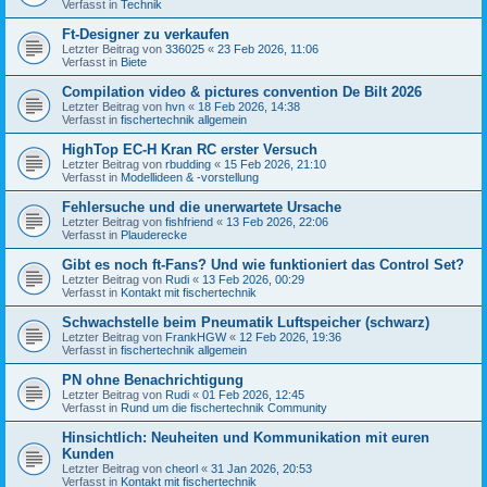
Verfasst in
Technik
Ft-Designer zu verkaufen
Letzter Beitrag von
336025
«
23 Feb 2026, 11:06
Verfasst in
Biete
Compilation video & pictures convention De Bilt 2026
Letzter Beitrag von
hvn
«
18 Feb 2026, 14:38
Verfasst in
fischertechnik allgemein
HighTop EC-H Kran RC erster Versuch
Letzter Beitrag von
rbudding
«
15 Feb 2026, 21:10
Verfasst in
Modellideen & -vorstellung
Fehlersuche und die unerwartete Ursache
Letzter Beitrag von
fishfriend
«
13 Feb 2026, 22:06
Verfasst in
Plauderecke
Gibt es noch ft-Fans? Und wie funktioniert das Control Set?
Letzter Beitrag von
Rudi
«
13 Feb 2026, 00:29
Verfasst in
Kontakt mit fischertechnik
Schwachstelle beim Pneumatik Luftspeicher (schwarz)
Letzter Beitrag von
FrankHGW
«
12 Feb 2026, 19:36
Verfasst in
fischertechnik allgemein
PN ohne Benachrichtigung
Letzter Beitrag von
Rudi
«
01 Feb 2026, 12:45
Verfasst in
Rund um die fischertechnik Community
Hinsichtlich: Neuheiten und Kommunikation mit euren
Kunden
Letzter Beitrag von
cheorl
«
31 Jan 2026, 20:53
Verfasst in
Kontakt mit fischertechnik