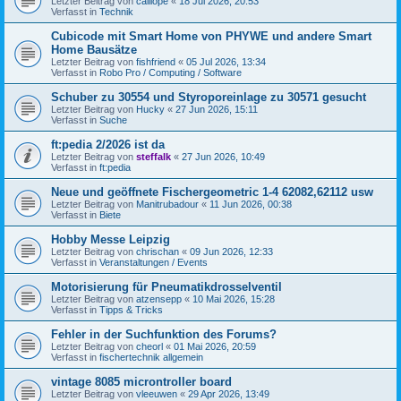
Letzter Beitrag von
calliope
«
18 Jul 2026, 20:53
Verfasst in
Technik
Cubicode mit Smart Home von PHYWE und andere Smart
Home Bausätze
Letzter Beitrag von
fishfriend
«
05 Jul 2026, 13:34
Verfasst in
Robo Pro / Computing / Software
Schuber zu 30554 und Styroporeinlage zu 30571 gesucht
Letzter Beitrag von
Hucky
«
27 Jun 2026, 15:11
Verfasst in
Suche
ft:pedia 2/2026 ist da
Letzter Beitrag von
steffalk
«
27 Jun 2026, 10:49
Verfasst in
ft:pedia
Neue und geöffnete Fischergeometric 1-4 62082,62112 usw
Letzter Beitrag von
Manitrubadour
«
11 Jun 2026, 00:38
Verfasst in
Biete
Hobby Messe Leipzig
Letzter Beitrag von
chrischan
«
09 Jun 2026, 12:33
Verfasst in
Veranstaltungen / Events
Motorisierung für Pneumatikdrosselventil
Letzter Beitrag von
atzensepp
«
10 Mai 2026, 15:28
Verfasst in
Tipps & Tricks
Fehler in der Suchfunktion des Forums?
Letzter Beitrag von
cheorl
«
01 Mai 2026, 20:59
Verfasst in
fischertechnik allgemein
vintage 8085 microntroller board
Letzter Beitrag von
vleeuwen
«
29 Apr 2026, 13:49