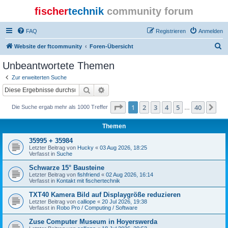
fischer
technik
community forum
FAQ
Registrieren
Anmelden
S
Website der ftcommunity
Foren-Übersicht
u
Unbeantwortete Themen
c
Zur erweiterten Suche
h
Suche
Erweiterte Suche
e
Seite
1
von
40
1
2
3
4
5
40
Nä
Die Suche ergab mehr als 1000 Treffer
…
Themen
35995 + 35984
Letzter Beitrag von
Hucky
«
03 Aug 2026, 18:25
Verfasst in
Suche
Schwarze 15° Bausteine
Letzter Beitrag von
fishfriend
«
02 Aug 2026, 16:14
Verfasst in
Kontakt mit fischertechnik
TXT40 Kamera Bild auf Displaygröße reduzieren
Letzter Beitrag von
calliope
«
20 Jul 2026, 19:38
Verfasst in
Robo Pro / Computing / Software
Zuse Computer Museum in Hoyerswerda