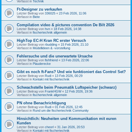
Verfasst in
Technik
Ft-Designer zu verkaufen
Letzter Beitrag von
336025
«
23 Feb 2026, 11:06
Verfasst in
Biete
Compilation video & pictures convention De Bilt 2026
Letzter Beitrag von
hvn
«
18 Feb 2026, 14:38
Verfasst in
fischertechnik allgemein
HighTop EC-H Kran RC erster Versuch
Letzter Beitrag von
rbudding
«
15 Feb 2026, 21:10
Verfasst in
Modellideen & -vorstellung
Fehlersuche und die unerwartete Ursache
Letzter Beitrag von
fishfriend
«
13 Feb 2026, 22:06
Verfasst in
Plauderecke
Gibt es noch ft-Fans? Und wie funktioniert das Control Set?
Letzter Beitrag von
Rudi
«
13 Feb 2026, 00:29
Verfasst in
Kontakt mit fischertechnik
Schwachstelle beim Pneumatik Luftspeicher (schwarz)
Letzter Beitrag von
FrankHGW
«
12 Feb 2026, 19:36
Verfasst in
fischertechnik allgemein
PN ohne Benachrichtigung
Letzter Beitrag von
Rudi
«
01 Feb 2026, 12:45
Verfasst in
Rund um die fischertechnik Community
Hinsichtlich: Neuheiten und Kommunikation mit euren
Kunden
Letzter Beitrag von
cheorl
«
31 Jan 2026, 20:53
Verfasst in
Kontakt mit fischertechnik