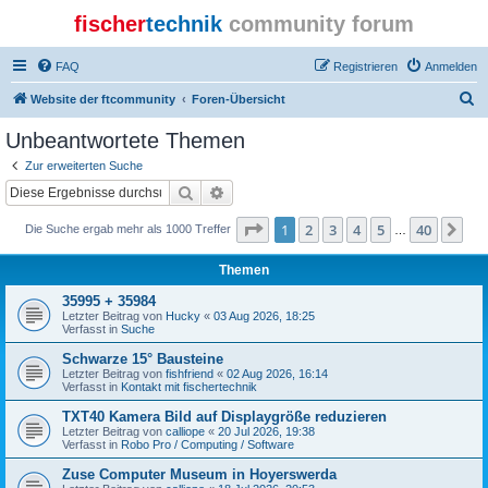
fischer
technik
community forum
FAQ
Registrieren
Anmelden
S
Website der ftcommunity
Foren-Übersicht
u
Unbeantwortete Themen
c
Zur erweiterten Suche
h
Suche
Erweiterte Suche
e
Seite
1
von
40
1
2
3
4
5
40
Nä
Die Suche ergab mehr als 1000 Treffer
…
Themen
35995 + 35984
Letzter Beitrag von
Hucky
«
03 Aug 2026, 18:25
Verfasst in
Suche
Schwarze 15° Bausteine
Letzter Beitrag von
fishfriend
«
02 Aug 2026, 16:14
Verfasst in
Kontakt mit fischertechnik
TXT40 Kamera Bild auf Displaygröße reduzieren
Letzter Beitrag von
calliope
«
20 Jul 2026, 19:38
Verfasst in
Robo Pro / Computing / Software
Zuse Computer Museum in Hoyerswerda