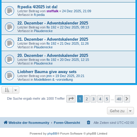
ft:pedia 4/2025 ist da!
Letzter Beitrag von
steffalk
«
24 Dez 2025, 21:09
Verfasst in
ft:pedia
22. Dezember - Adventskalender 2025
Letzter Beitrag von
flo 192
«
22 Dez 2025, 08:13
Verfasst in
Plauderecke
21. Dezember - Adventskalender 2025
Letzter Beitrag von
flo 192
«
21 Dez 2025, 11:26
Verfasst in
Plauderecke
20. Dezember - Adventskalender 2025
Letzter Beitrag von
flo 192
«
20 Dez 2025, 12:15
Verfasst in
Plauderecke
Liebherr Bauma give away sets
Letzter Beitrag von
jmn
«
19 Dez 2025, 20:21
Verfasst in
Modellideen & -vorstellung
Seite
1
von
40
1
2
3
4
5
40
Nä
Die Suche ergab mehr als 1000 Treffer
…
Gehe zu
Website der ftcommunity
Foren-Übersicht
Alle Zeiten sind
UTC+02:00
Powered by
phpBB
® Forum Software © phpBB Limited