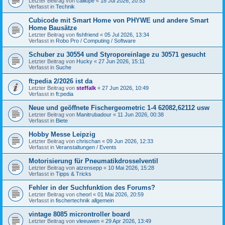
Letzter Beitrag von
calliope
«
18 Jul 2026, 20:53
Verfasst in
Technik
Cubicode mit Smart Home von PHYWE und andere Smart
Home Bausätze
Letzter Beitrag von
fishfriend
«
05 Jul 2026, 13:34
Verfasst in
Robo Pro / Computing / Software
Schuber zu 30554 und Styroporeinlage zu 30571 gesucht
Letzter Beitrag von
Hucky
«
27 Jun 2026, 15:11
Verfasst in
Suche
ft:pedia 2/2026 ist da
Letzter Beitrag von
steffalk
«
27 Jun 2026, 10:49
Verfasst in
ft:pedia
Neue und geöffnete Fischergeometric 1-4 62082,62112 usw
Letzter Beitrag von
Manitrubadour
«
11 Jun 2026, 00:38
Verfasst in
Biete
Hobby Messe Leipzig
Letzter Beitrag von
chrischan
«
09 Jun 2026, 12:33
Verfasst in
Veranstaltungen / Events
Motorisierung für Pneumatikdrosselventil
Letzter Beitrag von
atzensepp
«
10 Mai 2026, 15:28
Verfasst in
Tipps & Tricks
Fehler in der Suchfunktion des Forums?
Letzter Beitrag von
cheorl
«
01 Mai 2026, 20:59
Verfasst in
fischertechnik allgemein
vintage 8085 microntroller board
Letzter Beitrag von
vleeuwen
«
29 Apr 2026, 13:49