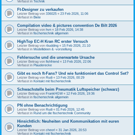
Verfasst in
Technik
Ft-Designer zu verkaufen
Letzter Beitrag von
336025
«
23 Feb 2026, 11:06
Verfasst in
Biete
Compilation video & pictures convention De Bilt 2026
Letzter Beitrag von
hvn
«
18 Feb 2026, 14:38
Verfasst in
fischertechnik allgemein
HighTop EC-H Kran RC erster Versuch
Letzter Beitrag von
rbudding
«
15 Feb 2026, 21:10
Verfasst in
Modellideen & -vorstellung
Fehlersuche und die unerwartete Ursache
Letzter Beitrag von
fishfriend
«
13 Feb 2026, 22:06
Verfasst in
Plauderecke
Gibt es noch ft-Fans? Und wie funktioniert das Control Set?
Letzter Beitrag von
Rudi
«
13 Feb 2026, 00:29
Verfasst in
Kontakt mit fischertechnik
Schwachstelle beim Pneumatik Luftspeicher (schwarz)
Letzter Beitrag von
FrankHGW
«
12 Feb 2026, 19:36
Verfasst in
fischertechnik allgemein
PN ohne Benachrichtigung
Letzter Beitrag von
Rudi
«
01 Feb 2026, 12:45
Verfasst in
Rund um die fischertechnik Community
Hinsichtlich: Neuheiten und Kommunikation mit euren
Kunden
Letzter Beitrag von
cheorl
«
31 Jan 2026, 20:53
Verfasst in
Kontakt mit fischertechnik