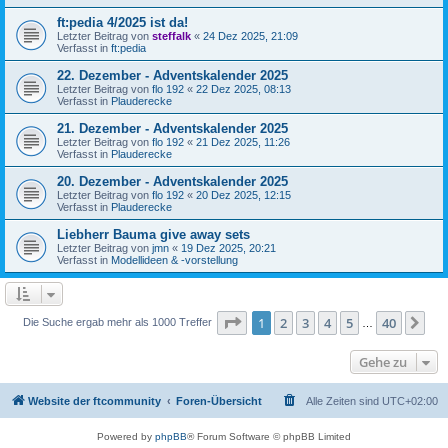
ft:pedia 4/2025 ist da!
Letzter Beitrag von
steffalk
«
24 Dez 2025, 21:09
Verfasst in
ft:pedia
22. Dezember - Adventskalender 2025
Letzter Beitrag von
flo 192
«
22 Dez 2025, 08:13
Verfasst in
Plauderecke
21. Dezember - Adventskalender 2025
Letzter Beitrag von
flo 192
«
21 Dez 2025, 11:26
Verfasst in
Plauderecke
20. Dezember - Adventskalender 2025
Letzter Beitrag von
flo 192
«
20 Dez 2025, 12:15
Verfasst in
Plauderecke
Liebherr Bauma give away sets
Letzter Beitrag von
jmn
«
19 Dez 2025, 20:21
Verfasst in
Modellideen & -vorstellung
Seite
1
von
40
1
2
3
4
5
40
Nä
Die Suche ergab mehr als 1000 Treffer
…
Gehe zu
Website der ftcommunity
Foren-Übersicht
Alle Zeiten sind
UTC+02:00
Powered by
phpBB
® Forum Software © phpBB Limited