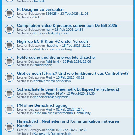
Verfasst in
Technik
Ft-Designer zu verkaufen
Letzter Beitrag von
336025
«
23 Feb 2026, 11:06
Verfasst in
Biete
Compilation video & pictures convention De Bilt 2026
Letzter Beitrag von
hvn
«
18 Feb 2026, 14:38
Verfasst in
fischertechnik allgemein
HighTop EC-H Kran RC erster Versuch
Letzter Beitrag von
rbudding
«
15 Feb 2026, 21:10
Verfasst in
Modellideen & -vorstellung
Fehlersuche und die unerwartete Ursache
Letzter Beitrag von
fishfriend
«
13 Feb 2026, 22:06
Verfasst in
Plauderecke
Gibt es noch ft-Fans? Und wie funktioniert das Control Set?
Letzter Beitrag von
Rudi
«
13 Feb 2026, 00:29
Verfasst in
Kontakt mit fischertechnik
Schwachstelle beim Pneumatik Luftspeicher (schwarz)
Letzter Beitrag von
FrankHGW
«
12 Feb 2026, 19:36
Verfasst in
fischertechnik allgemein
PN ohne Benachrichtigung
Letzter Beitrag von
Rudi
«
01 Feb 2026, 12:45
Verfasst in
Rund um die fischertechnik Community
Hinsichtlich: Neuheiten und Kommunikation mit euren
Kunden
Letzter Beitrag von
cheorl
«
31 Jan 2026, 20:53
Verfasst in
Kontakt mit fischertechnik