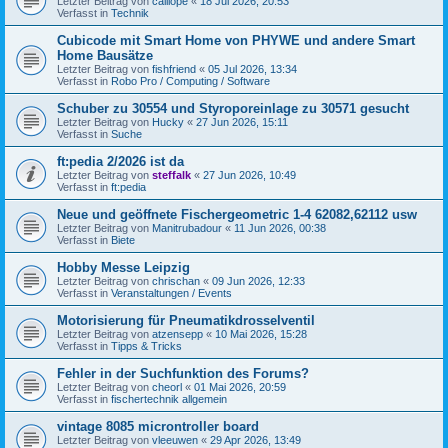
Letzter Beitrag von
calliope
«
18 Jul 2026, 20:53
Verfasst in
Technik
Cubicode mit Smart Home von PHYWE und andere Smart
Home Bausätze
Letzter Beitrag von
fishfriend
«
05 Jul 2026, 13:34
Verfasst in
Robo Pro / Computing / Software
Schuber zu 30554 und Styroporeinlage zu 30571 gesucht
Letzter Beitrag von
Hucky
«
27 Jun 2026, 15:11
Verfasst in
Suche
ft:pedia 2/2026 ist da
Letzter Beitrag von
steffalk
«
27 Jun 2026, 10:49
Verfasst in
ft:pedia
Neue und geöffnete Fischergeometric 1-4 62082,62112 usw
Letzter Beitrag von
Manitrubadour
«
11 Jun 2026, 00:38
Verfasst in
Biete
Hobby Messe Leipzig
Letzter Beitrag von
chrischan
«
09 Jun 2026, 12:33
Verfasst in
Veranstaltungen / Events
Motorisierung für Pneumatikdrosselventil
Letzter Beitrag von
atzensepp
«
10 Mai 2026, 15:28
Verfasst in
Tipps & Tricks
Fehler in der Suchfunktion des Forums?
Letzter Beitrag von
cheorl
«
01 Mai 2026, 20:59
Verfasst in
fischertechnik allgemein
vintage 8085 microntroller board
Letzter Beitrag von
vleeuwen
«
29 Apr 2026, 13:49