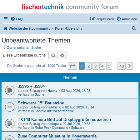
fischer
technik
community forum
FAQ
Registrieren
Anmelden
S
Website der ftcommunity
Foren-Übersicht
u
Unbeantwortete Themen
c
Zur erweiterten Suche
h
Suche
Erweiterte Suche
e
Seite
1
von
40
1
2
3
4
5
40
Nä
Die Suche ergab mehr als 1000 Treffer
…
Themen
35995 + 35984
Letzter Beitrag von
Hucky
«
03 Aug 2026, 18:25
Verfasst in
Suche
Schwarze 15° Bausteine
Letzter Beitrag von
fishfriend
«
02 Aug 2026, 16:14
Verfasst in
Kontakt mit fischertechnik
TXT40 Kamera Bild auf Displaygröße reduzieren
Letzter Beitrag von
calliope
«
20 Jul 2026, 19:38
Verfasst in
Robo Pro / Computing / Software
Zuse Computer Museum in Hoyerswerda