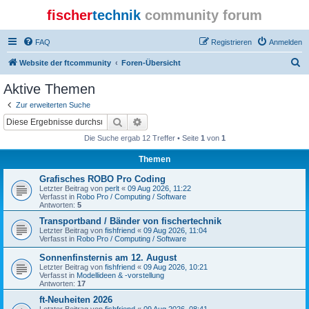
fischer
technik
community forum
FAQ
Registrieren
Anmelden
S
Website der ftcommunity
Foren-Übersicht
u
Aktive Themen
c
Zur erweiterten Suche
h
Suche
Erweiterte Suche
e
Die Suche ergab 12 Treffer • Seite
1
von
1
Themen
Grafisches ROBO Pro Coding
Letzter Beitrag von
perlt
«
09 Aug 2026, 11:22
Verfasst in
Robo Pro / Computing / Software
Antworten:
5
Transportband / Bänder von fischertechnik
Letzter Beitrag von
fishfriend
«
09 Aug 2026, 11:04
Verfasst in
Robo Pro / Computing / Software
Sonnenfinsternis am 12. August
Letzter Beitrag von
fishfriend
«
09 Aug 2026, 10:21
Verfasst in
Modellideen & -vorstellung
Antworten:
17
ft-Neuheiten 2026
Letzter Beitrag von
fishfriend
«
09 Aug 2026, 08:41