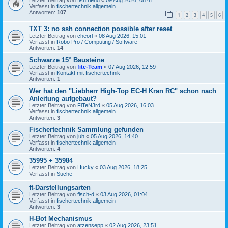
Verfasst in
fischertechnik allgemein
Antworten:
107
1
2
3
4
5
6
TXT 3: no ssh connection possible after reset
Letzter Beitrag von
cheorl
«
08 Aug 2026, 15:01
Verfasst in
Robo Pro / Computing / Software
Antworten:
14
Schwarze 15° Bausteine
Letzter Beitrag von
fite-Team
«
07 Aug 2026, 12:59
Verfasst in
Kontakt mit fischertechnik
Antworten:
1
Wer hat den "Liebherr High-Top EC-H Kran RC" schon nach
Anleitung aufgebaut?
Letzter Beitrag von
FiTeN3rd
«
05 Aug 2026, 16:03
Verfasst in
fischertechnik allgemein
Antworten:
3
Fischertechnik Sammlung gefunden
Letzter Beitrag von
juh
«
05 Aug 2026, 14:40
Verfasst in
fischertechnik allgemein
Antworten:
4
35995 + 35984
Letzter Beitrag von
Hucky
«
03 Aug 2026, 18:25
Verfasst in
Suche
ft-Darstellungsarten
Letzter Beitrag von
fisch-d
«
03 Aug 2026, 01:04
Verfasst in
fischertechnik allgemein
Antworten:
3
H-Bot Mechanismus
Letzter Beitrag von
atzensepp
«
02 Aug 2026, 23:51