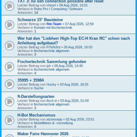
TXT 3: no ssh connection possible after reset
Letzter Beitrag von
cheorl
«
08 Aug 2026, 15:01
Verfasst in
Robo Pro / Computing / Software
Antworten:
14
Schwarze 15° Bausteine
Letzter Beitrag von
fite-Team
«
07 Aug 2026, 12:59
Verfasst in
Kontakt mit fischertechnik
Antworten:
1
Wer hat den "Liebherr High-Top EC-H Kran RC" schon nach
Anleitung aufgebaut?
Letzter Beitrag von
FiTeN3rd
«
05 Aug 2026, 16:03
Verfasst in
fischertechnik allgemein
Antworten:
3
Fischertechnik Sammlung gefunden
Letzter Beitrag von
juh
«
05 Aug 2026, 14:40
Verfasst in
fischertechnik allgemein
Antworten:
4
35995 + 35984
Letzter Beitrag von
Hucky
«
03 Aug 2026, 18:25
Verfasst in
Suche
ft-Darstellungsarten
Letzter Beitrag von
fisch-d
«
03 Aug 2026, 01:04
Verfasst in
fischertechnik allgemein
Antworten:
3
H-Bot Mechanismus
Letzter Beitrag von
atzensepp
«
02 Aug 2026, 23:51
Verfasst in
Modellideen & -vorstellung
Antworten:
5
Maker Faire Hannover 2026