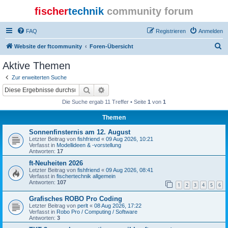
fischer
technik
community forum
FAQ
Registrieren
Anmelden
S
Website der ftcommunity
Foren-Übersicht
u
Aktive Themen
c
Zur erweiterten Suche
h
Suche
Erweiterte Suche
e
Die Suche ergab 11 Treffer • Seite
1
von
1
Themen
Sonnenfinsternis am 12. August
Letzter Beitrag von
fishfriend
«
09 Aug 2026, 10:21
Verfasst in
Modellideen & -vorstellung
Antworten:
17
ft-Neuheiten 2026
Letzter Beitrag von
fishfriend
«
09 Aug 2026, 08:41
Verfasst in
fischertechnik allgemein
Antworten:
107
1
2
3
4
5
6
Grafisches ROBO Pro Coding
Letzter Beitrag von
perlt
«
08 Aug 2026, 17:22
Verfasst in
Robo Pro / Computing / Software
Antworten:
3