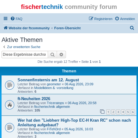
fischer
technik
community forum
FAQ
Registrieren
Anmelden
S
Website der ftcommunity
Foren-Übersicht
u
Aktive Themen
c
Zur erweiterten Suche
h
Suche
Erweiterte Suche
e
Die Suche ergab 12 Treffer • Seite
1
von
1
Themen
Sonnenfinsternis am 12. August
Letzter Beitrag von
geometer
«
06 Aug 2026, 23:09
Verfasst in
Modellideen & -vorstellung
Antworten:
6
ft-Neuheiten 2026
Letzter Beitrag von
Triceratops
«
06 Aug 2026, 20:58
Verfasst in
fischertechnik allgemein
Antworten:
105
1
2
3
4
5
6
Wer hat den "Liebherr High-Top EC-H Kran RC" schon nach
Anleitung aufgebaut?
Letzter Beitrag von
FiTeN3rd
«
05 Aug 2026, 16:03
Verfasst in
fischertechnik allgemein
Antworten:
3