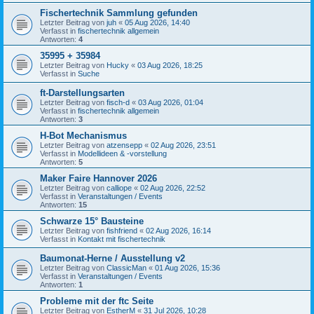
Fischertechnik Sammlung gefunden
Letzter Beitrag von
juh
«
05 Aug 2026, 14:40
Verfasst in
fischertechnik allgemein
Antworten:
4
35995 + 35984
Letzter Beitrag von
Hucky
«
03 Aug 2026, 18:25
Verfasst in
Suche
ft-Darstellungsarten
Letzter Beitrag von
fisch-d
«
03 Aug 2026, 01:04
Verfasst in
fischertechnik allgemein
Antworten:
3
H-Bot Mechanismus
Letzter Beitrag von
atzensepp
«
02 Aug 2026, 23:51
Verfasst in
Modellideen & -vorstellung
Antworten:
5
Maker Faire Hannover 2026
Letzter Beitrag von
calliope
«
02 Aug 2026, 22:52
Verfasst in
Veranstaltungen / Events
Antworten:
15
Schwarze 15° Bausteine
Letzter Beitrag von
fishfriend
«
02 Aug 2026, 16:14
Verfasst in
Kontakt mit fischertechnik
Baumonat-Herne / Ausstellung v2
Letzter Beitrag von
ClassicMan
«
01 Aug 2026, 15:36
Verfasst in
Veranstaltungen / Events
Antworten:
1
Probleme mit der ftc Seite
Letzter Beitrag von
EstherM
«
31 Jul 2026, 10:28