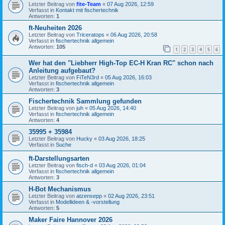
Letzter Beitrag von
fite-Team
«
07 Aug 2026, 12:59
Verfasst in
Kontakt mit fischertechnik
Antworten:
1
ft-Neuheiten 2026
Letzter Beitrag von
Triceratops
«
06 Aug 2026, 20:58
Verfasst in
fischertechnik allgemein
Antworten:
105
1
2
3
4
5
6
Wer hat den "Liebherr High-Top EC-H Kran RC" schon nach
Anleitung aufgebaut?
Letzter Beitrag von
FiTeN3rd
«
05 Aug 2026, 16:03
Verfasst in
fischertechnik allgemein
Antworten:
3
Fischertechnik Sammlung gefunden
Letzter Beitrag von
juh
«
05 Aug 2026, 14:40
Verfasst in
fischertechnik allgemein
Antworten:
4
35995 + 35984
Letzter Beitrag von
Hucky
«
03 Aug 2026, 18:25
Verfasst in
Suche
ft-Darstellungsarten
Letzter Beitrag von
fisch-d
«
03 Aug 2026, 01:04
Verfasst in
fischertechnik allgemein
Antworten:
3
H-Bot Mechanismus
Letzter Beitrag von
atzensepp
«
02 Aug 2026, 23:51
Verfasst in
Modellideen & -vorstellung
Antworten:
5
Maker Faire Hannover 2026