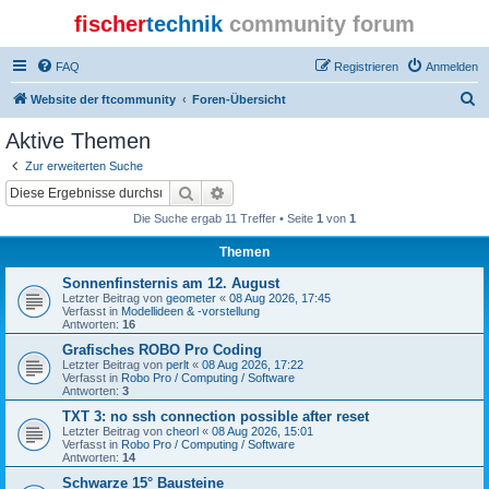
fischer
technik
community forum
FAQ
Registrieren
Anmelden
S
Website der ftcommunity
Foren-Übersicht
u
Aktive Themen
c
Zur erweiterten Suche
h
Suche
Erweiterte Suche
e
Die Suche ergab 11 Treffer • Seite
1
von
1
Themen
Sonnenfinsternis am 12. August
Letzter Beitrag von
geometer
«
08 Aug 2026, 17:45
Verfasst in
Modellideen & -vorstellung
Antworten:
16
Grafisches ROBO Pro Coding
Letzter Beitrag von
perlt
«
08 Aug 2026, 17:22
Verfasst in
Robo Pro / Computing / Software
Antworten:
3
TXT 3: no ssh connection possible after reset
Letzter Beitrag von
cheorl
«
08 Aug 2026, 15:01
Verfasst in
Robo Pro / Computing / Software
Antworten:
14
Schwarze 15° Bausteine