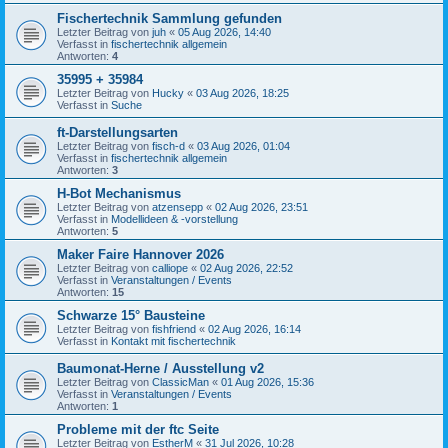
Fischertechnik Sammlung gefunden
Letzter Beitrag von
juh
«
05 Aug 2026, 14:40
Verfasst in
fischertechnik allgemein
Antworten:
4
35995 + 35984
Letzter Beitrag von
Hucky
«
03 Aug 2026, 18:25
Verfasst in
Suche
ft-Darstellungsarten
Letzter Beitrag von
fisch-d
«
03 Aug 2026, 01:04
Verfasst in
fischertechnik allgemein
Antworten:
3
H-Bot Mechanismus
Letzter Beitrag von
atzensepp
«
02 Aug 2026, 23:51
Verfasst in
Modellideen & -vorstellung
Antworten:
5
Maker Faire Hannover 2026
Letzter Beitrag von
calliope
«
02 Aug 2026, 22:52
Verfasst in
Veranstaltungen / Events
Antworten:
15
Schwarze 15° Bausteine
Letzter Beitrag von
fishfriend
«
02 Aug 2026, 16:14
Verfasst in
Kontakt mit fischertechnik
Baumonat-Herne / Ausstellung v2
Letzter Beitrag von
ClassicMan
«
01 Aug 2026, 15:36
Verfasst in
Veranstaltungen / Events
Antworten:
1
Probleme mit der ftc Seite
Letzter Beitrag von
EstherM
«
31 Jul 2026, 10:28