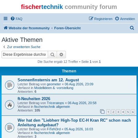
fischer
technik
community forum
FAQ
Registrieren
Anmelden
S
Website der ftcommunity
Foren-Übersicht
u
Aktive Themen
c
Zur erweiterten Suche
h
Suche
Erweiterte Suche
e
Die Suche ergab 12 Treffer • Seite
1
von
1
Themen
Sonnenfinsternis am 12. August
Letzter Beitrag von
geometer
«
06 Aug 2026, 23:09
Verfasst in
Modellideen & -vorstellung
Antworten:
6
ft-Neuheiten 2026
Letzter Beitrag von
Triceratops
«
06 Aug 2026, 20:58
Verfasst in
fischertechnik allgemein
Antworten:
105
1
2
3
4
5
6
Wer hat den "Liebherr High-Top EC-H Kran RC" schon nach
Anleitung aufgebaut?
Letzter Beitrag von
FiTeN3rd
«
05 Aug 2026, 16:03
Verfasst in
fischertechnik allgemein
Antworten:
3