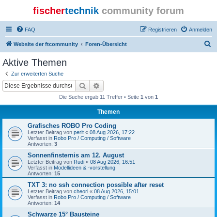
fischer
technik
community forum
FAQ
Registrieren
Anmelden
S
Website der ftcommunity
Foren-Übersicht
u
Aktive Themen
c
Zur erweiterten Suche
h
Suche
Erweiterte Suche
e
Die Suche ergab 11 Treffer • Seite
1
von
1
Themen
Grafisches ROBO Pro Coding
Letzter Beitrag von
perlt
«
08 Aug 2026, 17:22
Verfasst in
Robo Pro / Computing / Software
Antworten:
3
Sonnenfinsternis am 12. August
Letzter Beitrag von
Rudi
«
08 Aug 2026, 16:51
Verfasst in
Modellideen & -vorstellung
Antworten:
15
TXT 3: no ssh connection possible after reset
Letzter Beitrag von
cheorl
«
08 Aug 2026, 15:01
Verfasst in
Robo Pro / Computing / Software
Antworten:
14
Schwarze 15° Bausteine