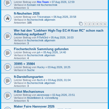
Letzter Beitrag von
fite-Team
«
07 Aug 2026, 12:59
Verfasst in
Kontakt mit fischertechnik
Antworten:
1
ft-Neuheiten 2026
Letzter Beitrag von
Triceratops
«
06 Aug 2026, 20:58
Verfasst in
fischertechnik allgemein
Antworten:
105
1
2
3
4
5
6
Wer hat den "Liebherr High-Top EC-H Kran RC" schon nach
Anleitung aufgebaut?
Letzter Beitrag von
FiTeN3rd
«
05 Aug 2026, 16:03
Verfasst in
fischertechnik allgemein
Antworten:
3
Fischertechnik Sammlung gefunden
Letzter Beitrag von
juh
«
05 Aug 2026, 14:40
Verfasst in
fischertechnik allgemein
Antworten:
4
35995 + 35984
Letzter Beitrag von
Hucky
«
03 Aug 2026, 18:25
Verfasst in
Suche
ft-Darstellungsarten
Letzter Beitrag von
fisch-d
«
03 Aug 2026, 01:04
Verfasst in
fischertechnik allgemein
Antworten:
3
H-Bot Mechanismus
Letzter Beitrag von
atzensepp
«
02 Aug 2026, 23:51
Verfasst in
Modellideen & -vorstellung
Antworten:
5
Maker Faire Hannover 2026