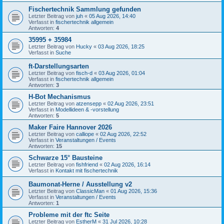
Fischertechnik Sammlung gefunden
Letzter Beitrag von
juh
«
05 Aug 2026, 14:40
Verfasst in
fischertechnik allgemein
Antworten:
4
35995 + 35984
Letzter Beitrag von
Hucky
«
03 Aug 2026, 18:25
Verfasst in
Suche
ft-Darstellungsarten
Letzter Beitrag von
fisch-d
«
03 Aug 2026, 01:04
Verfasst in
fischertechnik allgemein
Antworten:
3
H-Bot Mechanismus
Letzter Beitrag von
atzensepp
«
02 Aug 2026, 23:51
Verfasst in
Modellideen & -vorstellung
Antworten:
5
Maker Faire Hannover 2026
Letzter Beitrag von
calliope
«
02 Aug 2026, 22:52
Verfasst in
Veranstaltungen / Events
Antworten:
15
Schwarze 15° Bausteine
Letzter Beitrag von
fishfriend
«
02 Aug 2026, 16:14
Verfasst in
Kontakt mit fischertechnik
Baumonat-Herne / Ausstellung v2
Letzter Beitrag von
ClassicMan
«
01 Aug 2026, 15:36
Verfasst in
Veranstaltungen / Events
Antworten:
1
Probleme mit der ftc Seite
Letzter Beitrag von
EstherM
«
31 Jul 2026, 10:28