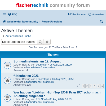
fischer
technik
community forum
FAQ
Registrieren
Anmelden
S
Website der ftcommunity
Foren-Übersicht
u
Aktive Themen
c
Zur erweiterten Suche
h
Suche
Erweiterte Suche
e
Die Suche ergab 12 Treffer • Seite
1
von
1
Themen
Sonnenfinsternis am 12. August
Letzter Beitrag von
geometer
«
06 Aug 2026, 23:09
Verfasst in
Modellideen & -vorstellung
Antworten:
6
ft-Neuheiten 2026
Letzter Beitrag von
Triceratops
«
06 Aug 2026, 20:58
Verfasst in
fischertechnik allgemein
Antworten:
105
1
2
3
4
5
6
Wer hat den "Liebherr High-Top EC-H Kran RC" schon nach
Anleitung aufgebaut?
Letzter Beitrag von
FiTeN3rd
«
05 Aug 2026, 16:03
Verfasst in
fischertechnik allgemein
Antworten:
3