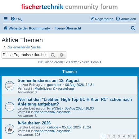
fischer
technik
community forum
FAQ
Registrieren
Anmelden
S
Website der ftcommunity
Foren-Übersicht
u
Aktive Themen
c
Zur erweiterten Suche
h
Suche
Erweiterte Suche
e
Die Suche ergab 12 Treffer • Seite
1
von
1
Themen
Sonnenfinsternis am 12. August
Letzter Beitrag von
geometer
«
06 Aug 2026, 14:31
Verfasst in
Modellideen & -vorstellung
Antworten:
3
Wer hat den "Liebherr High-Top EC-H Kran RC" schon nach
Anleitung aufgebaut?
Letzter Beitrag von
FiTeN3rd
«
05 Aug 2026, 16:03
Verfasst in
fischertechnik allgemein
Antworten:
3
ft-Neuheiten 2026
Letzter Beitrag von
calliope
«
05 Aug 2026, 15:24
Verfasst in
fischertechnik allgemein
Antworten:
103
1
2
3
4
5
6