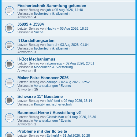
Fischertechnik Sammlung gefunden
Letzter Beitrag von
juh
«
05 Aug 2026, 14:40
Verfasst in
fischertechnik allgemein
Antworten:
4
35995 + 35984
Letzter Beitrag von
Hucky
«
03 Aug 2026, 18:25
Verfasst in
Suche
ft-Darstellungsarten
Letzter Beitrag von
fisch-d
«
03 Aug 2026, 01:04
Verfasst in
fischertechnik allgemein
Antworten:
3
H-Bot Mechanismus
Letzter Beitrag von
atzensepp
«
02 Aug 2026, 23:51
Verfasst in
Modellideen & -vorstellung
Antworten:
5
Maker Faire Hannover 2026
Letzter Beitrag von
calliope
«
02 Aug 2026, 22:52
Verfasst in
Veranstaltungen / Events
Antworten:
15
Schwarze 15° Bausteine
Letzter Beitrag von
fishfriend
«
02 Aug 2026, 16:14
Verfasst in
Kontakt mit fischertechnik
Baumonat-Herne / Ausstellung v2
Letzter Beitrag von
ClassicMan
«
01 Aug 2026, 15:36
Verfasst in
Veranstaltungen / Events
Antworten:
1
Probleme mit der ftc Seite
Letzter Beitrag von
EstherM
«
31 Jul 2026, 10:28