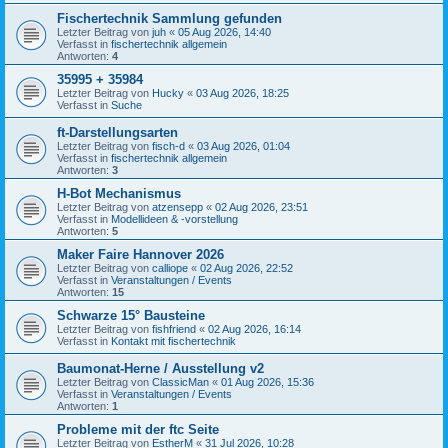
Fischertechnik Sammlung gefunden
Letzter Beitrag von
juh
«
05 Aug 2026, 14:40
Verfasst in
fischertechnik allgemein
Antworten:
4
35995 + 35984
Letzter Beitrag von
Hucky
«
03 Aug 2026, 18:25
Verfasst in
Suche
ft-Darstellungsarten
Letzter Beitrag von
fisch-d
«
03 Aug 2026, 01:04
Verfasst in
fischertechnik allgemein
Antworten:
3
H-Bot Mechanismus
Letzter Beitrag von
atzensepp
«
02 Aug 2026, 23:51
Verfasst in
Modellideen & -vorstellung
Antworten:
5
Maker Faire Hannover 2026
Letzter Beitrag von
calliope
«
02 Aug 2026, 22:52
Verfasst in
Veranstaltungen / Events
Antworten:
15
Schwarze 15° Bausteine
Letzter Beitrag von
fishfriend
«
02 Aug 2026, 16:14
Verfasst in
Kontakt mit fischertechnik
Baumonat-Herne / Ausstellung v2
Letzter Beitrag von
ClassicMan
«
01 Aug 2026, 15:36
Verfasst in
Veranstaltungen / Events
Antworten:
1
Probleme mit der ftc Seite
Letzter Beitrag von
EstherM
«
31 Jul 2026, 10:28