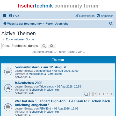
fischer
technik
community forum
FAQ
Registrieren
Anmelden
S
Website der ftcommunity
Foren-Übersicht
u
Aktive Themen
c
Zur erweiterten Suche
h
Suche
Erweiterte Suche
e
Die Suche ergab 12 Treffer • Seite
1
von
1
Themen
Sonnenfinsternis am 12. August
Letzter Beitrag von
geometer
«
06 Aug 2026, 23:09
Verfasst in
Modellideen & -vorstellung
Antworten:
6
ft-Neuheiten 2026
Letzter Beitrag von
Triceratops
«
06 Aug 2026, 20:58
Verfasst in
fischertechnik allgemein
Antworten:
105
1
2
3
4
5
6
Wer hat den "Liebherr High-Top EC-H Kran RC" schon nach
Anleitung aufgebaut?
Letzter Beitrag von
FiTeN3rd
«
05 Aug 2026, 16:03
Verfasst in
fischertechnik allgemein
Antworten:
3