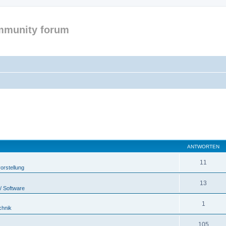
mmunity forum
ANTWORTEN
11
orstellung
13
/ Software
1
chnik
105