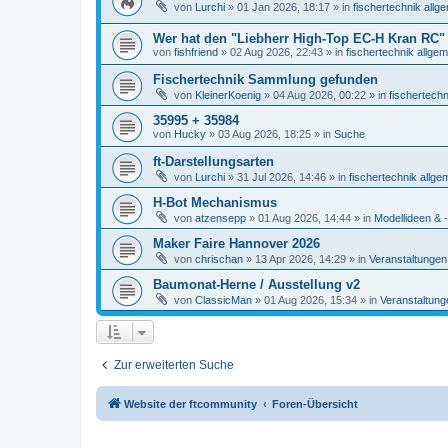
von
Lurchi
» 01 Jan 2026, 18:17 » in
fischertechnik allg
Wer hat den "Liebherr High-Top EC-H Kran RC"
von
fishfriend
» 02 Aug 2026, 22:43 » in
fischertechnik allgem
Fischertechnik Sammlung gefunden
von
KleinerKoenig
» 04 Aug 2026, 00:22 » in
fischertechn
35995 + 35984
von
Hucky
» 03 Aug 2026, 18:25 » in
Suche
ft-Darstellungsarten
von
Lurchi
» 31 Jul 2026, 14:46 » in
fischertechnik allge
H-Bot Mechanismus
von
atzensepp
» 01 Aug 2026, 14:44 » in
Modellideen & -
Maker Faire Hannover 2026
von
chrischan
» 13 Apr 2026, 14:29 » in
Veranstaltungen
Baumonat-Herne / Ausstellung v2
von
ClassicMan
» 01 Aug 2026, 15:34 » in
Veranstaltung
Zur erweiterten Suche
Website der ftcommunity
Foren-Übersicht