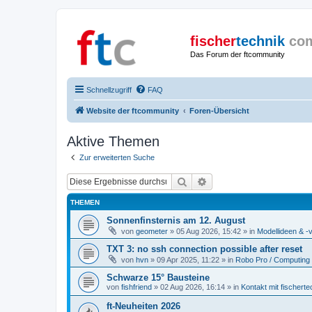
fischer
technik
co
Das Forum der ftcommunity
Schnellzugriff
FAQ
Website der ftcommunity
Foren-Übersicht
Aktive Themen
Zur erweiterten Suche
Suche
Erweiterte Suche
THEMEN
Sonnenfinsternis am 12. August
von
geometer
» 05 Aug 2026, 15:42 » in
Modellideen & -v
TXT 3: no ssh connection possible after reset
von
hvn
» 09 Apr 2025, 11:22 » in
Robo Pro / Computing 
Schwarze 15° Bausteine
von
fishfriend
» 02 Aug 2026, 16:14 » in
Kontakt mit fischerte
ft-Neuheiten 2026