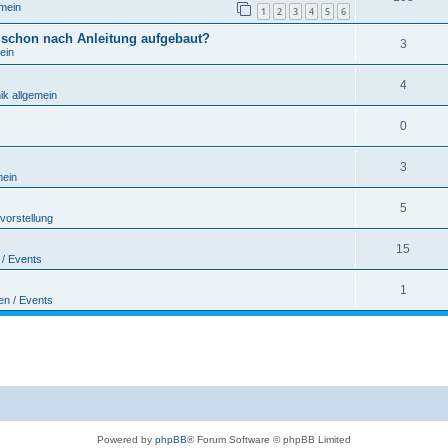
emein
1
2
3
4
5
6
 schon nach Anleitung aufgebaut?
3
ein
4
ik allgemein
0
3
mein
5
vorstellung
15
 / Events
1
en / Events
Powered by
phpBB
® Forum Software © phpBB Limited