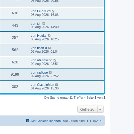
06 Aug 2026, 20:58
von
FiTeN3rd
636
05 Aug 2026, 16:03
von
juh
443
05 Aug 2026, 14:40
von
Hucky
257
03 Aug 2026, 18:25
von
fisch-d
562
03 Aug 2026, 01:04
von
atzensepp
628
02 Aug 2026, 23:51
von
calliope
9199
02 Aug 2026, 22:52
von
ClassicMan
302
01 Aug 2026, 15:36
Die Suche ergab 11 Treffer • Seite
1
von
1
Gehe zu
Alle Cookies löschen
Alle Zeiten sind
UTC+02:00