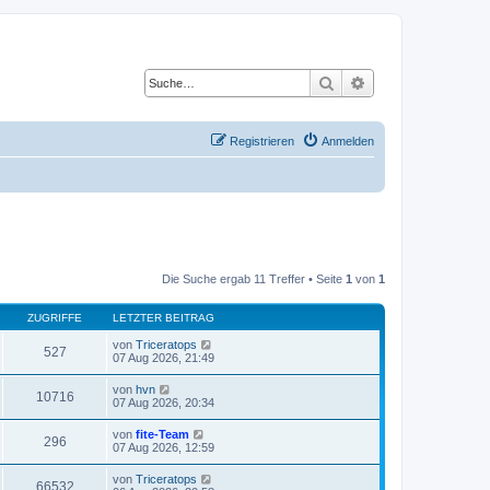
Suche
Erweiterte Suche
Registrieren
Anmelden
Die Suche ergab 11 Treffer • Seite
1
von
1
ZUGRIFFE
LETZTER BEITRAG
von
Triceratops
527
07 Aug 2026, 21:49
von
hvn
10716
07 Aug 2026, 20:34
von
fite-Team
296
07 Aug 2026, 12:59
von
Triceratops
66532