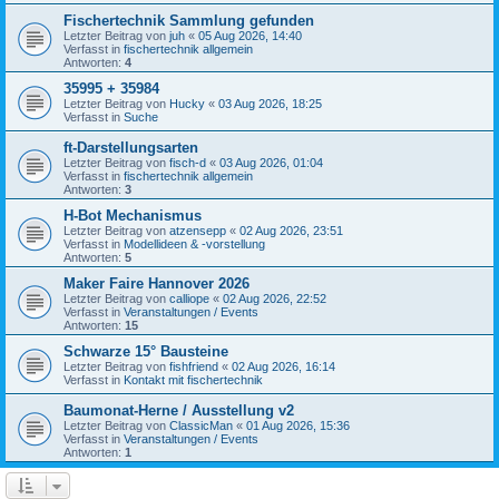
Fischertechnik Sammlung gefunden
Letzter Beitrag von
juh
«
05 Aug 2026, 14:40
Verfasst in
fischertechnik allgemein
Antworten:
4
35995 + 35984
Letzter Beitrag von
Hucky
«
03 Aug 2026, 18:25
Verfasst in
Suche
ft-Darstellungsarten
Letzter Beitrag von
fisch-d
«
03 Aug 2026, 01:04
Verfasst in
fischertechnik allgemein
Antworten:
3
H-Bot Mechanismus
Letzter Beitrag von
atzensepp
«
02 Aug 2026, 23:51
Verfasst in
Modellideen & -vorstellung
Antworten:
5
Maker Faire Hannover 2026
Letzter Beitrag von
calliope
«
02 Aug 2026, 22:52
Verfasst in
Veranstaltungen / Events
Antworten:
15
Schwarze 15° Bausteine
Letzter Beitrag von
fishfriend
«
02 Aug 2026, 16:14
Verfasst in
Kontakt mit fischertechnik
Baumonat-Herne / Ausstellung v2
Letzter Beitrag von
ClassicMan
«
01 Aug 2026, 15:36
Verfasst in
Veranstaltungen / Events
Antworten:
1