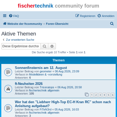
fischer
technik
community forum
FAQ
Registrieren
Anmelden
S
Website der ftcommunity
Foren-Übersicht
u
Aktive Themen
c
Zur erweiterten Suche
h
Suche
Erweiterte Suche
e
Die Suche ergab 10 Treffer • Seite
1
von
1
Themen
Sonnenfinsternis am 12. August
Letzter Beitrag von
geometer
«
06 Aug 2026, 23:09
Verfasst in
Modellideen & -vorstellung
Antworten:
6
ft-Neuheiten 2026
Letzter Beitrag von
Triceratops
«
06 Aug 2026, 20:58
Verfasst in
fischertechnik allgemein
Antworten:
105
1
2
3
4
5
6
Wer hat den "Liebherr High-Top EC-H Kran RC" schon nach
Anleitung aufgebaut?
Letzter Beitrag von
FiTeN3rd
«
05 Aug 2026, 16:03
Verfasst in
fischertechnik allgemein
Antworten:
3